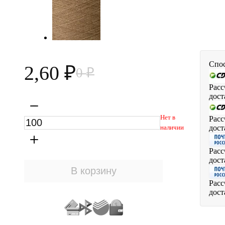
Спос
2,60
0
₽
₽
Расс
дост
Нет в
Расс
дост
наличии
Расс
дост
Расс
дост