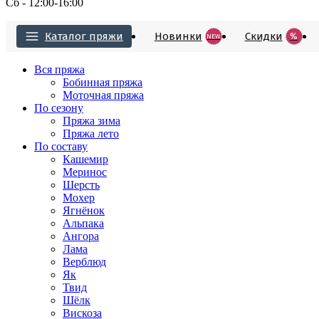
Сб - 12:00-16:00
Каталог пряжи
Новинки
Cкидки
%
NEW
Вся пряжа
Бобинная пряжа
Моточная пряжа
По сезону
Пряжа зима
Пряжа лето
По составу
Кашемир
Меринос
Шерсть
Мохер
Ягнёнок
Альпака
Ангора
Лама
Верблюд
Як
Твид
Шёлк
Вискоза