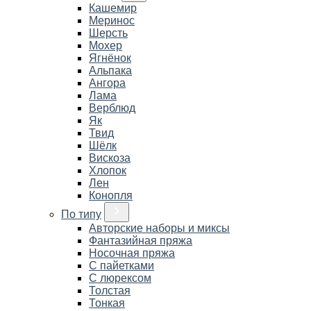
Кашемир
Меринос
Шерсть
Мохер
Ягнёнок
Альпака
Ангора
Лама
Верблюд
Як
Твид
Шёлк
Вискоза
Хлопок
Лен
Конопля
По типу
Авторские наборы и миксы
Фантазийная пряжа
Носочная пряжа
С пайетками
С люрексом
Толстая
Тонкая