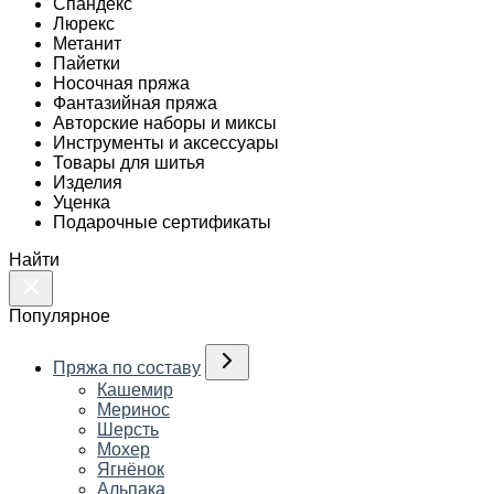
Спандекс
Люрекс
Метанит
Пайетки
Носочная пряжа
Фантазийная пряжа
Авторские наборы и миксы
Инструменты и аксессуары
Товары для шитья
Изделия
Уценка
Подарочные сертификаты
Найти
Популярное
Пряжа по составу
Кашемир
Меринос
Шерсть
Мохер
Ягнёнок
Альпака