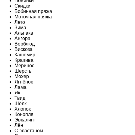
Новинки
Скидки
Бобинная пряжа
Моточная пряжа
Лето
Зима
Альпака
Ангора
Верблюд
Вискоза
Кашемир
Крапива
Меринос
Шерсть
Мохер
Ягнёнок
Лама
Як
Твид
Шёлк
Хлопок
Конопля
Эвкалипт
Лён
C эластаном