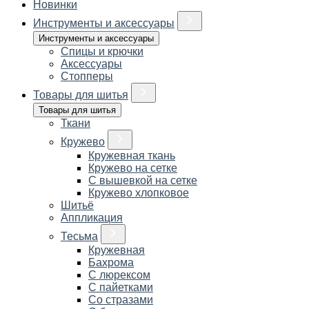
Новинки
Инструменты и аксессуары
Инструменты и аксессуары
Спицы и крючки
Аксессуары
Стопперы
Товары для шитья
Товары для шитья
Ткани
Кружево
Кружевная ткань
Кружево на сетке
С вышевкой на сетке
Кружево хлопковое
Шитьё
Аппликация
Тесьма
Кружевная
Бахрома
С люрексом
С пайетками
Со стразами