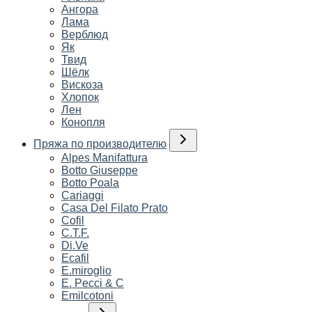
Ангора
Лама
Верблюд
Як
Твид
Шёлк
Вискоза
Хлопок
Лен
Конопля
Пряжа по производителю
Alpes Manifattura
Botto Giuseppe
Botto Poala
Cariaggi
Casa Del Filato Prato
Cofil
C.T.F.
Di.Ve
Ecafil
E.miroglio
E. Pecci & C
Emilcotoni