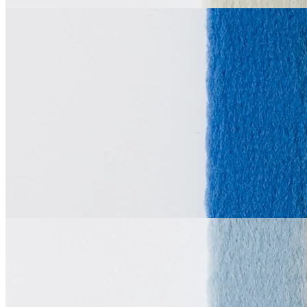
La Perla
Тоннельная лента
двухшовная
В наличии 1022
синтетические волокна 100%
м
1 см
синий
65
₽
за м
Купить
La Perla
Тоннельная лента
двухшовная
В наличии 3020
синтетические волокна 100%
м