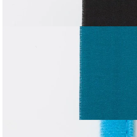
за м
Купить
La Perla
Эластичная лента
муслин
В наличии 450 м
полиамид 82%, эластан 18%
2.5 см
лазурный
109
₽
за м
Купить
La Perla
Тоннельная лента