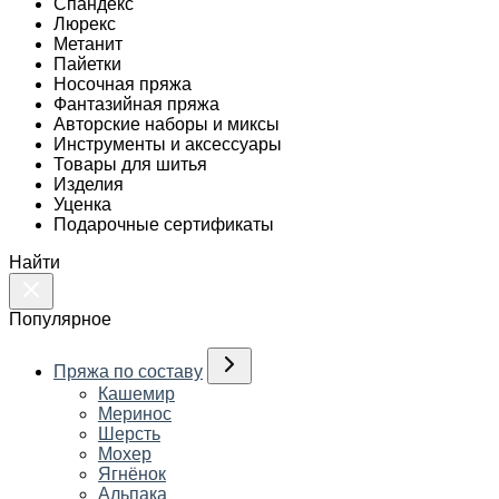
Спандекс
Люрекс
Метанит
Пайетки
Носочная пряжа
Фантазийная пряжа
Авторские наборы и миксы
Инструменты и аксессуары
Товары для шитья
Изделия
Уценка
Подарочные сертификаты
Найти
Популярное
Пряжа по составу
Кашемир
Меринос
Шерсть
Мохер
Ягнёнок
Альпака