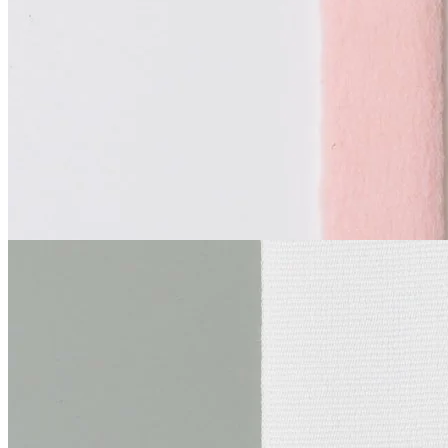
двухшовная
В наличии 595 м
синтетические волокна 100%
1 см
пастельно-розовый
65
₽
за м
Купить
La Perla
Лента репсового
плетения
В наличии 30 м
хлопок
4 см
белый
130
₽