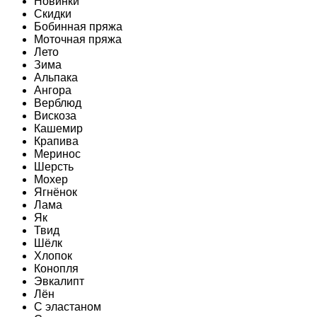
Новинки
Скидки
Бобинная пряжа
Моточная пряжа
Лето
Зима
Альпака
Ангора
Верблюд
Вискоза
Кашемир
Крапива
Меринос
Шерсть
Мохер
Ягнёнок
Лама
Як
Твид
Шёлк
Хлопок
Конопля
Эвкалипт
Лён
C эластаном