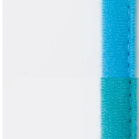
одношовная
В наличии 70 м
синтетические волокна 100%
1 см
голубой
55
₽
за м
Купить
La Perla
Тоннельная лента
одношовная
В наличии 130 м
синтетические волокна 100%
1 см
цвет яйца дрозда