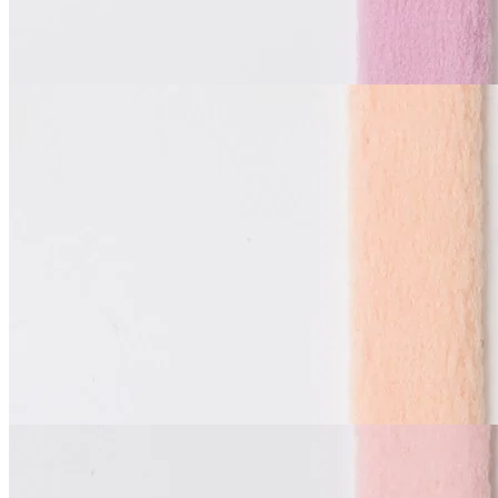
Купить
La Perla
Тоннельная лента
двухшовная
В наличии 90 м
синтетические волокна 100%
1 см
розово-персиковый
65
₽
за м
Купить
La Perla
Тоннельная лента