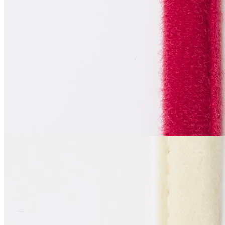
Тоннельная лента
одношовная
В наличии 146 м
синтетические волокна 100%
1 см
тёмно-красный, кардинал
55
₽
за м
Купить
La Perla
Тоннельная лента
одношовная
В наличии 161 м
синтетические волокна 100%
1 см
бежевый