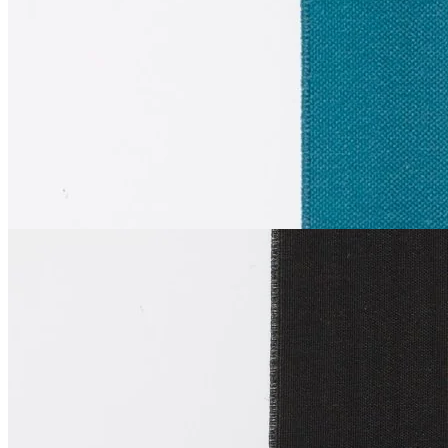
муслин
В наличии 1160 м
полиамид 82%, эластан 18%
2.3 см
лазурный
109
₽
за м
Купить
La Perla
Эластичная лента
муслин
В наличии 223 м
полиамид 82%, эластан 18%
2.3 см
черный
109
₽