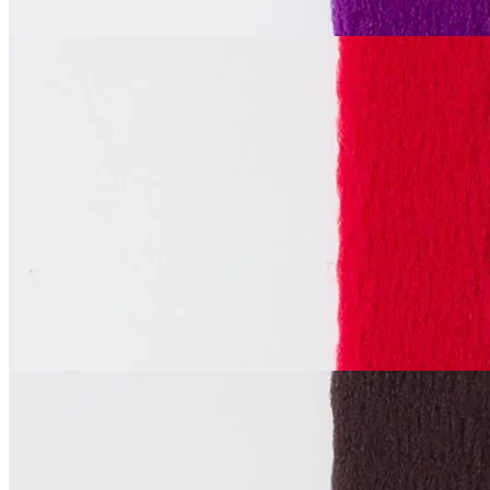
La Perla
Тоннельная лента
двухшовная
В наличии 172 м
синтетические волокна 100%
1 см
красный
65
₽
за м
Купить
La Perla
Тоннельная лента
двухшовная
В наличии 900 м