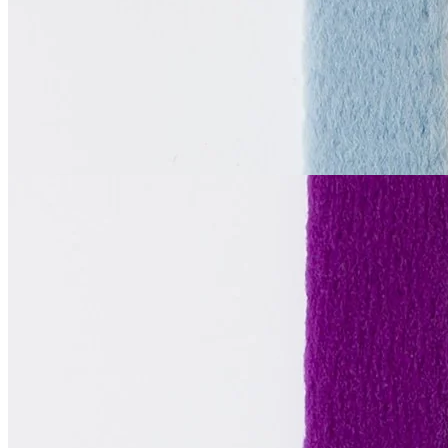
1 см
бледно-васильковый
65
₽
за м
Купить
La Perla
Тоннельная лента
двухшовная
В наличии 830 м
синтетические волокна 100%
1 см
фиолетовый
65
₽
за м
Купить