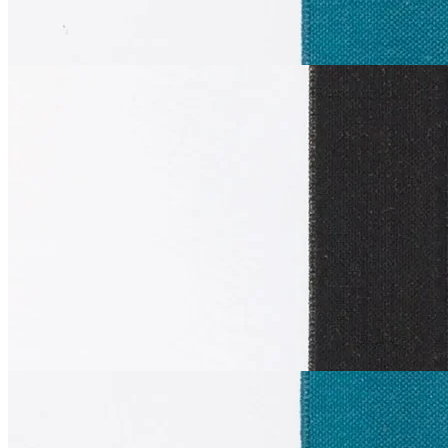
Купить
La Perla
Эластичная лента
муслин
В наличии 729 м
полиамид 82%, эластан 18%
1 см
черный
109
₽
за м
Купить
La Perla
Эластичная лента