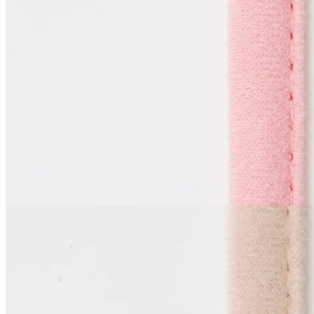
Тоннельная лента
одношовная
В наличии 150 м
синтетические волокна 100%
1 см
розовый
55
₽
за м
Купить
La Perla
Тоннельная лента
одношовная
В наличии 32 м
синтетические волокна 100%
1 см