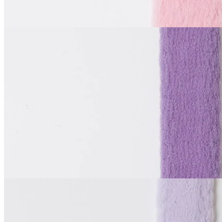
Купить
La Perla
Тоннельная лента
двухшовная
В наличии 8 м
синтетические волокна 100%
1 см
лавандовый
65
₽
за м
Купить
La Perla
Тоннельная лента
двухшовная