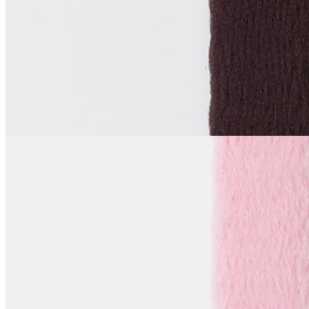
синтетические волокна 100%
1 см
темно-коричневый
65
₽
за м
Купить
La Perla
Тоннельная лента
двухшовная
В наличии 65 м
синтетические волокна 100%
1 см
пастельно-розовый
65
₽
за м