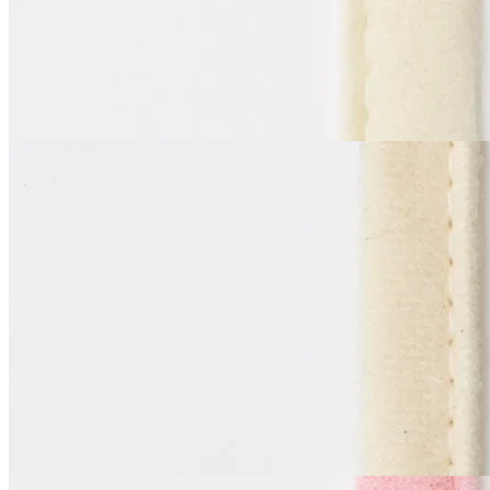
55
₽
за м
Купить
La Perla
Тоннельная лента
одношовная
В наличии 94 м
синтетические волокна 100%
1 см
крем
55
₽
за м
Купить
La Perla