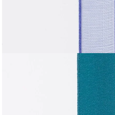
синтетические волокна 100%
В наличии 3498 м
1 см
синий
11
₽
за м
Купить
La Perla
Эластичная лента
муслин
В наличии 624 м
полиамид 82%, эластан 18%
1 см
лазурный
109
₽
за м