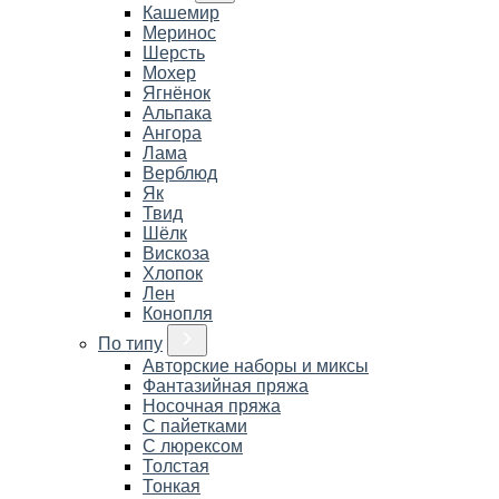
Кашемир
Меринос
Шерсть
Мохер
Ягнёнок
Альпака
Ангора
Лама
Верблюд
Як
Твид
Шёлк
Вискоза
Хлопок
Лен
Конопля
По типу
Авторские наборы и миксы
Фантазийная пряжа
Носочная пряжа
С пайетками
С люрексом
Толстая
Тонкая