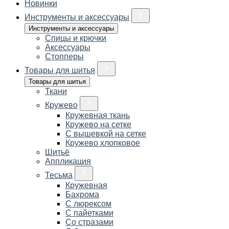
Новинки
Инструменты и аксессуары
Инструменты и аксессуары
Спицы и крючки
Аксессуары
Стопперы
Товары для шитья
Товары для шитья
Ткани
Кружево
Кружевная ткань
Кружево на сетке
С вышевкой на сетке
Кружево хлопковое
Шитьё
Аппликация
Тесьма
Кружевная
Бахрома
С люрексом
С пайетками
Со стразами