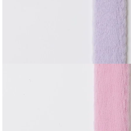
В наличии 29 м
синтетические волокна 100%
1 см
барвинок
65
₽
за м
Купить
La Perla
Тоннельная лента
двухшовная
В наличии 23 м
синтетические волокна 100%
1 см
розовый
65
₽
за м