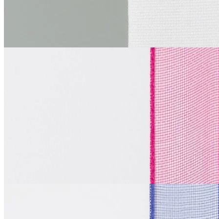
за м
Купить
La Perla
Лента из органзы
синтетические волокна 100%
В наличии 2797 м
1 см
тёмно-розовый
11
₽
за м
Купить
La Perla
Лента из органзы