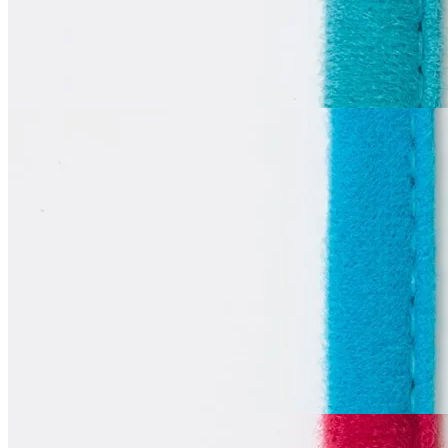
55
₽
за м
Купить
La Perla
Тоннельная лента
одношовная
В наличии 230 м
синтетические волокна 100%
1 см
лазурный
55
₽
за м
Купить
La Perla