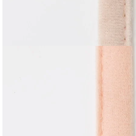
бледно-розовый
55
₽
за м
Купить
La Perla
Тоннельная лента
одношовная
В наличии 154 м
синтетические волокна 100%
1 см
розово-персиковый
55
₽
за м
Купить