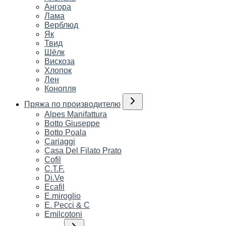
Ангора
Лама
Верблюд
Як
Твид
Шёлк
Вискоза
Хлопок
Лен
Конопля
Пряжа по производителю
Alpes Manifattura
Botto Giuseppe
Botto Poala
Cariaggi
Casa Del Filato Prato
Cofil
C.T.F.
Di.Ve
Ecafil
E.miroglio
E. Pecci & C
Emilcotoni