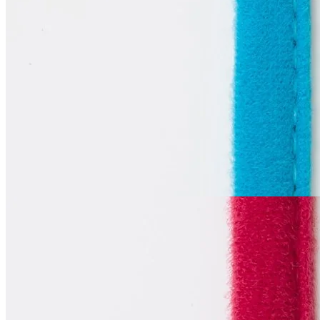
Тоннельная лента
одношовная
В наличии 230 м
синтетические волокна 100%
1 см
лазурный
55
₽
за м
Купить
La Perla
Тоннельная лента
одношовная
В наличии 146 м
синтетические волокна 100%
1 см
тёмно-красный, кардинал