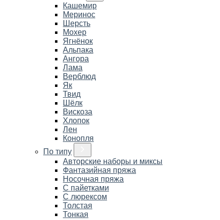
Кашемир
Меринос
Шерсть
Мохер
Ягнёнок
Альпака
Ангора
Лама
Верблюд
Як
Твид
Шёлк
Вискоза
Хлопок
Лен
Конопля
По типу
Авторские наборы и миксы
Фантазийная пряжа
Носочная пряжа
С пайетками
С люрексом
Толстая
Тонкая