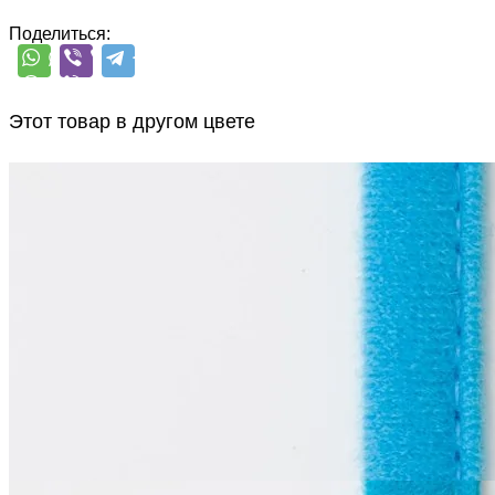
Поделиться:
Этот товар в другом цвете
La Perla
Тоннельная лента
одношовная
В наличии 70 м
синтетические волокна 100%
1 см
голубой
55
₽
за м
Купить
La Perla