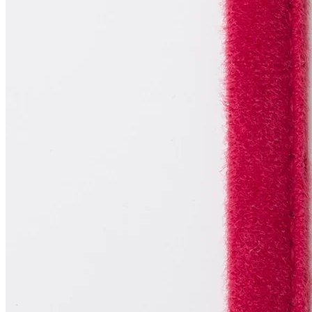
55
₽
за м
Купить
Показать еще
© 2026
Filato Italiano
Мы в соцсетях
Мы используем файлы cookie,
чтобы улучшить работу сайта и предоставить вам
больше возможностей. Также, к сайту подключен сервис
веб аналитики Яндекс Метрика, использующий cookie.
Продолжая использовать сайт, вы соглашаетесь с
условиями использования cookie
.
Согласен