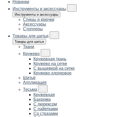
Новинки
Инструменты и аксессуары
Инструменты и аксессуары
Спицы и крючки
Аксессуары
Стопперы
Товары для шитья
Товары для шитья
Ткани
Кружево
Кружевная ткань
Кружево на сетке
С вышевкой на сетке
Кружево хлопковое
Шитьё
Аппликация
Тесьма
Кружевная
Бахрома
С люрексом
С пайетками
Со стразами