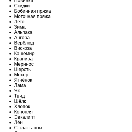
Новинки
Скидки
Бобинная пряжа
Моточная пряжа
Лето
Зима
Альпака
Ангора
Верблюд
Вискоза
Кашемир
Крапива
Меринос
Шерсть
Мохер
Ягнёнок
Лама
Як
Твид
Шёлк
Хлопок
Конопля
Эвкалипт
Лён
C эластаном