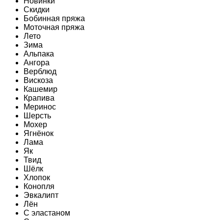
Новинки
Скидки
Бобинная пряжа
Моточная пряжа
Лето
Зима
Альпака
Ангора
Верблюд
Вискоза
Кашемир
Крапива
Меринос
Шерсть
Мохер
Ягнёнок
Лама
Як
Твид
Шёлк
Хлопок
Конопля
Эвкалипт
Лён
C эластаном