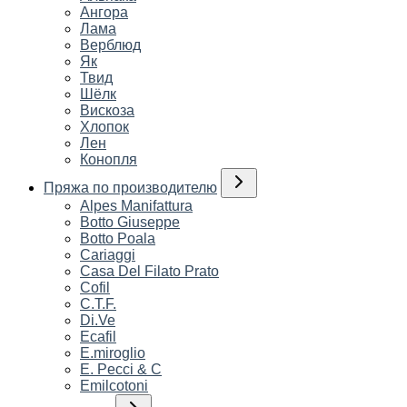
Ангора
Лама
Верблюд
Як
Твид
Шёлк
Вискоза
Хлопок
Лен
Конопля
Пряжа по производителю
Alpes Manifattura
Botto Giuseppe
Botto Poala
Cariaggi
Casa Del Filato Prato
Cofil
C.T.F.
Di.Ve
Ecafil
E.miroglio
E. Pecci & C
Emilcotoni