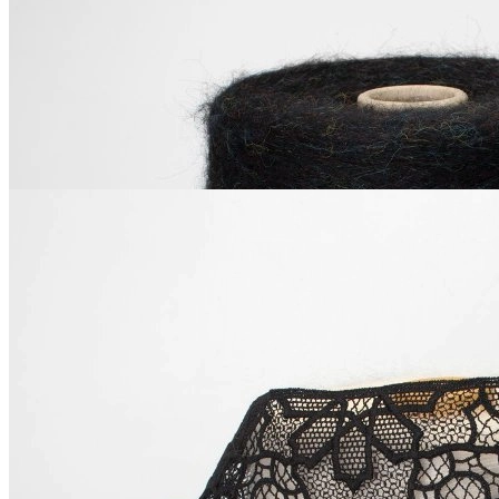
хлопок
В наличии 59 м
1.9 см
розовый
100
₽
за м
Купить
Хлопковое кружево
хлопок
15.5 см
черный
В наличии 40 м
1 216
₽
за м
Купить
© 2026
Filato Italiano
Мы в соцсетях