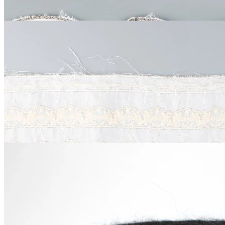
Тесьма хлопковая
хлопок 100%
3 см
белый молочный
В наличии 28 м
87
₽
за м
Купить
Moda Made Florence
Хлопковое кружево
хлопок
В наличии 30 м
1.9 см
бледно-васильковый
100
₽