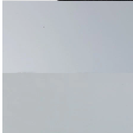
Стёганое кружево
хлопок 100%
10 см
комбинированный
В наличии 10 м
649
₽
за м
Купить
Стёганое кружево
хлопок 100%
10 см
белый
В наличии 9 м
649
₽
за м
Купить