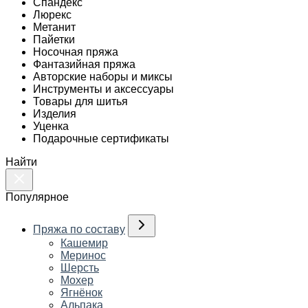
Спандекс
Люрекс
Метанит
Пайетки
Носочная пряжа
Фантазийная пряжа
Авторские наборы и миксы
Инструменты и аксессуары
Товары для шитья
Изделия
Уценка
Подарочные сертификаты
Найти
Популярное
Пряжа по составу
Кашемир
Меринос
Шерсть
Мохер
Ягнёнок
Альпака