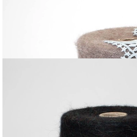
хлопок, полиамид
18.6 см
бледно-васильковый
В наличии 1 м
627
₽
за м
Купить
Moda Made Florence
Кружево
хлопок
В наличии 21 м
7.5 см
белый
379
₽
за м
Купить