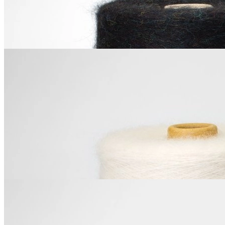
за м
Купить
Moda Made Florence
Хлопковое кружево
хлопок
В наличии 40 м
1.9 см
черный
100
₽
за м
Купить
Moda Made Florence
Хлопковое кружево