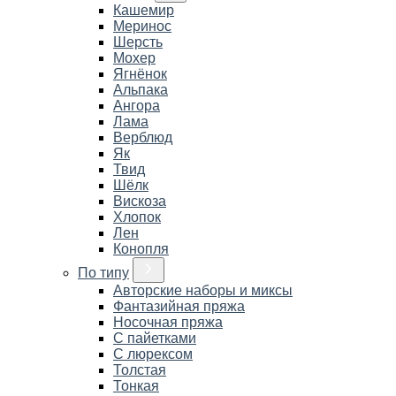
Кашемир
Меринос
Шерсть
Мохер
Ягнёнок
Альпака
Ангора
Лама
Верблюд
Як
Твид
Шёлк
Вискоза
Хлопок
Лен
Конопля
По типу
Авторские наборы и миксы
Фантазийная пряжа
Носочная пряжа
С пайетками
С люрексом
Толстая
Тонкая