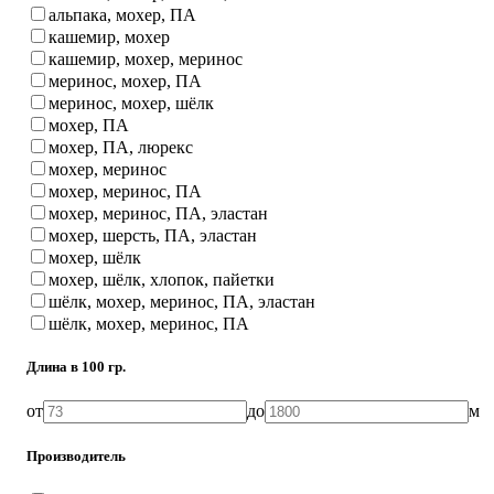
альпака, мохер, ПА
кашемир, мохер
кашемир, мохер, меринос
меринос, мохер, ПА
меринос, мохер, шёлк
мохер, ПА
мохер, ПА, люрекс
мохер, меринос
мохер, меринос, ПА
мохер, меринос, ПА, эластан
мохер, шерсть, ПА, эластан
мохер, шёлк
мохер, шёлк, хлопок, пайетки
шёлк, мохер, меринос, ПА, эластан
шёлк, мохер, меринос, ПА
Длина в 100 гр.
от
до
м
Производитель