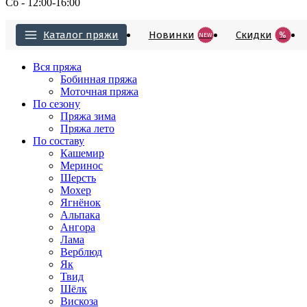
Сб - 12:00-16:00
Каталог пряжи
Новинки
Cкидки
%
NEW
Вся пряжа
Бобинная пряжа
Моточная пряжа
По сезону
Пряжа зима
Пряжа лето
По составу
Кашемир
Меринос
Шерсть
Мохер
Ягнёнок
Альпака
Ангора
Лама
Верблюд
Як
Твид
Шёлк
Вискоза