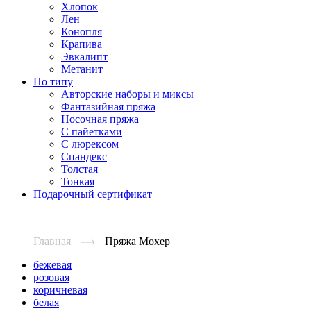
Хлопок
Лен
Конопля
Крапива
Эвкалипт
Метанит
По типу
Авторские наборы и миксы
Фантазийная пряжа
Носочная пряжа
С пайетками
С люрексом
Спандекс
Толстая
Тонкая
Подарочный сертификат
Главная
Пряжа Мохер
бежевая
розовая
коричневая
белая