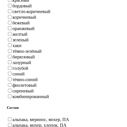
красный
бордовый
светло-коричневый
коричневый
бежевый
оранжевый
желтый
зеленый
хаки
тёмно-зелёный
бирюзовый
лазурный
голубой
синий
тёмно-синий
фиолетовый
сиреневый
комбинированный
Состав
альпака, меринос, мохер, ПА
альпака, мохер, хлопок, ПА