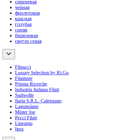
сиреневая
черная
фиолетовая
красная
голубая
синяя
бирюзовая
светло серая
Filpucci
Luxury Selection by Ri.Go
Filamore
Prisma Ricerche
Industria Italiana Filati
Sudwolle
Ilaria S.R.L. Calenzano
Lagopolane
Mister Joe
Pecci Filati
Lineapiu
Igea