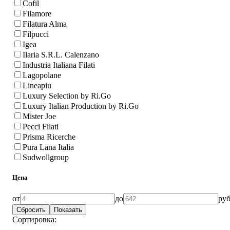
Cofil
Filamore
Filatura Alma
Filpucci
Igea
Ilaria S.R.L. Calenzano
Industria Italiana Filati
Lagopolane
Lineapiu
Luxury Selection by Ri.Go
Luxury Italian Production by Ri.Go
Mister Joe
Pecci Filati
Prisma Ricerche
Pura Lana Italia
Sudwollgroup
Цена
от
до
руб
Сортировка: