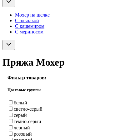
Мохер на шелке
С альпакой
С кашемиром
С мериносом
Пряжа Мохер
Фильтр товаров:
Цветовые группы
белый
светло-серый
серый
темно-серый
черный
розовый