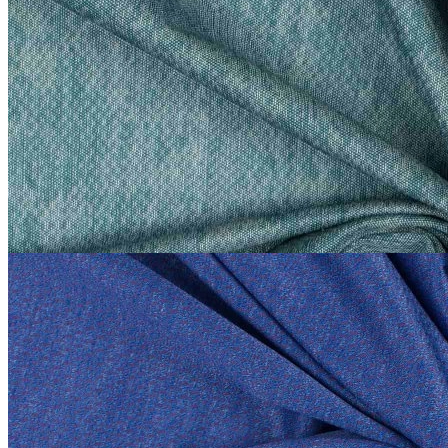
Etro
Трикотаж сток Etro
хлопок 100%
В наличии 20 м
140 см
серо-бирюзовый
2 200
₽
за м
Купить
Etro
Трикотаж сток Etro
хлопок 100%
В наличии 20 м
140 см
синий
2 200
₽
за м