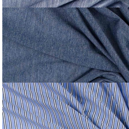
Etro
Трикотаж сток Etro
хлопок 100%
В наличии 20 м
140 см
тёмно-лазурный
2 200
₽
за м
Купить
Etro
Трикотаж сток Etro
хлопок 100%
В наличии 20 м
140 см
васильковый