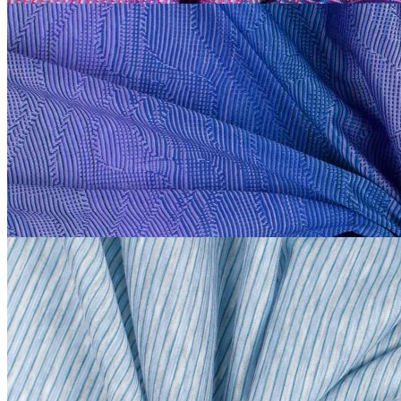
Etro
Трикотаж сток Etro
хлопок 100%
В наличии 20 м
140 см
синий
2 200
₽
за м
Купить
Etro
Трикотаж сток Etro
хлопок 100%
В наличии 40 м
143 см
бледно-голубой
1 500
₽