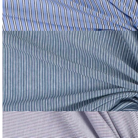
1 800
₽
за м
Купить
Etro
Трикотаж сток Etro
хлопок 100%
В наличии 20 м
140 см
серо-синий
1 500
₽
за м
Купить
Etro
Трикотаж сток Etro