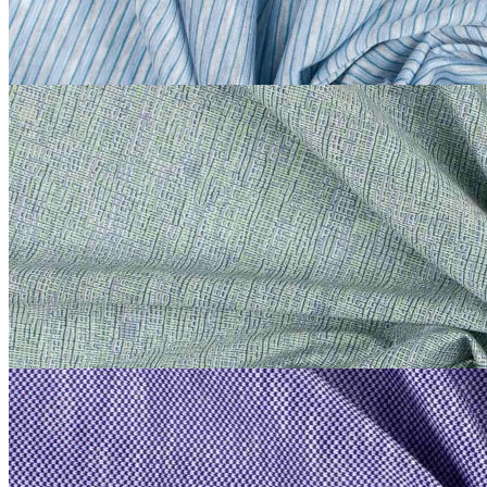
за м
Купить
Etro
Трикотаж сток Etro
хлопок 100%
В наличии 9 м
140 см
светлый бирюзово-серый
2 200
₽
за м
Купить
Etro
Трикотаж сток Etro
хлопок 100%
В наличии 12 м