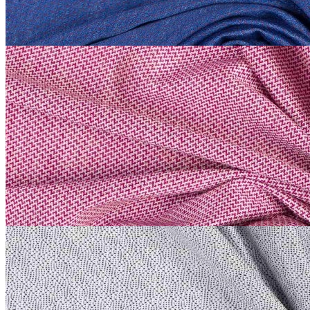
Купить
Etro
Трикотаж сток Etro
хлопок 100%
В наличии 26 м
134 см
лиловый
2 200
₽
за м
Купить
Etro
Трикотаж сток Etro
хлопок 100%
В наличии 20 м