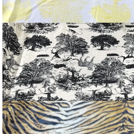
Купить
Dior
Ткань Dior
хлопок, вискоза
В наличии 12 м
130 см
черный
1 500
₽
за м
Купить
Вискоза мерный лоскут
вискоза
130 см
В наличии 1 шт