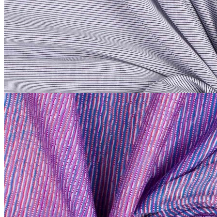
хлопок 100%
В наличии 20 м
140 см
светло-серый с сиреневым
оттенком
1 500
₽
за м
Купить
Etro
Трикотаж сток Etro
хлопок 100%
В наличии 19 м
140 см
комбинированный
2 200
₽
за м
Купить