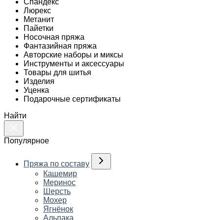
Спандекс
Люрекс
Метанит
Пайетки
Носочная пряжа
Фантазийная пряжа
Авторские наборы и миксы
Инструменты и аксессуары
Товары для шитья
Изделия
Уценка
Подарочные сертификаты
Найти
Популярное
Пряжа по составу
Кашемир
Меринос
Шерсть
Мохер
Ягнёнок
Альпака