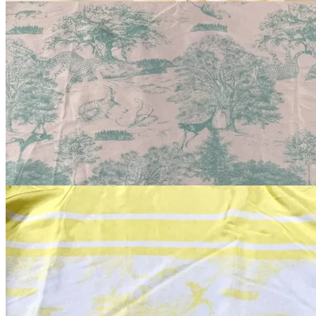
Dior
Ткань Dior
вискоза
В наличии 20 м
140 см
светло-аквамариновый
1 500
₽
за м
Купить
Dior
Ткань Dior
вискоза
В наличии 20 м
140 см
бледно-жёлтый
1 500
₽
за м