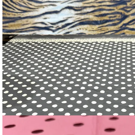
1 250
₽
Купить
Хлопковый мерный
лоскут
хлопок 100%
В наличии 3 м
150 см
3 400
₽
за м
Купить
Вискоза с принтом