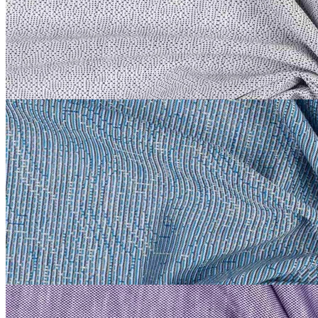
140 см
светло-серый
2 200
₽
за м
Купить
Etro
Трикотаж сток Etro
хлопок 100%
В наличии 20 м
140 см
лазурный
2 200
₽
за м
Купить
Etro