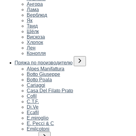
Ангора
Лама
Верблюд
Як
Твид
Шёлк
Вискоза
Хлопок
Лен
Конопля
Пряжа по производителю
Alpes Manifattura
Botto Giuseppe
Botto Poala
Cariaggi
Casa Del Filato Prato
Cofil
C.T.F.
Di.Ve
Ecafil
E.miroglio
E. Pecci & C
Emilcotoni