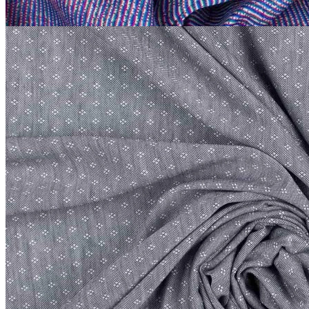
Etro
Трикотаж сток Etro
хлопок 100%
В наличии 20 м
140 см
серый
2 200
₽
за м
Купить
1
2
→
© 2026
Filato Italiano
Мы в соцсетях