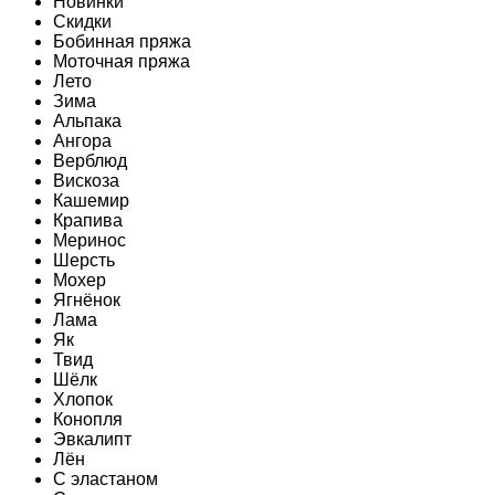
Новинки
Скидки
Бобинная пряжа
Моточная пряжа
Лето
Зима
Альпака
Ангора
Верблюд
Вискоза
Кашемир
Крапива
Меринос
Шерсть
Мохер
Ягнёнок
Лама
Як
Твид
Шёлк
Хлопок
Конопля
Эвкалипт
Лён
C эластаном