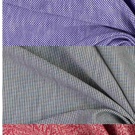
143 см
аметистовый с серым
1 800
₽
за м
Купить
Etro
Трикотаж сток Etro
хлопок 100%
В наличии 11 м
155 см
серый
2 200
₽
за м
Купить
Etro