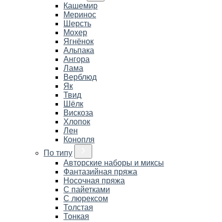
Кашемир
Меринос
Шерсть
Мохер
Ягнёнок
Альпака
Ангора
Лама
Верблюд
Як
Твид
Шёлк
Вискоза
Хлопок
Лен
Конопля
По типу
Авторские наборы и миксы
Фантазийная пряжа
Носочная пряжа
С пайетками
С люрексом
Толстая
Тонкая