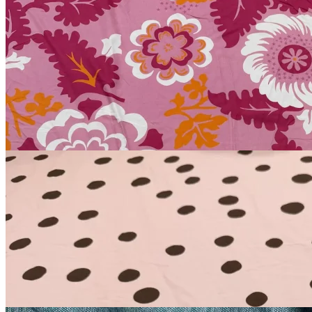
Вискоза с принтом
вискоза
150 см
фуксия
В наличии 20 м
1 500
₽
за м
Купить
Мерный лоскут
хлопок 100%
150 см
бледно-розовый
В наличии 1 шт
2 280
₽
Купить