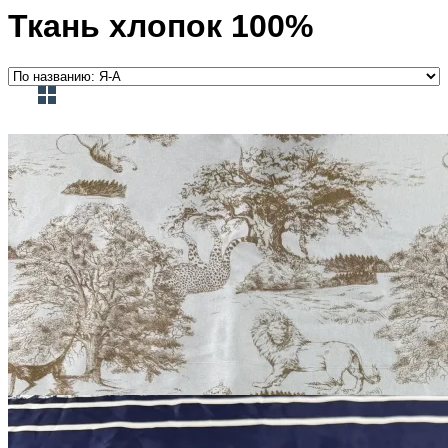
Ткань хлопок 100%
Dior
Ткань Dior
вискоза
В наличии 20 м
140 см
бледно-песочный
1 500
₽
за м
Купить
Dior
Ткань Dior