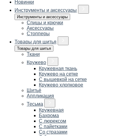
Новинки
Инструменты и аксессуары
Инструменты и аксессуары
Спицы и крючки
Аксессуары
Стопперы
Товары для шитья
Товары для шитья
Ткани
Кружево
Кружевная ткань
Кружево на сетке
С вышевкой на сетке
Кружево хлопковое
Шитьё
Аппликация
Тесьма
Кружевная
Бахрома
С люрексом
С пайетками
Со стразами