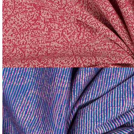
Трикотаж сток Etro
хлопок 100%
В наличии 9 м
140 см
бордовый
2 200
₽
за м
Купить
Etro
Трикотаж сток Etro
хлопок 100%
В наличии 20 м
140 см
фиолетовый
2 200
₽
за м
Купить