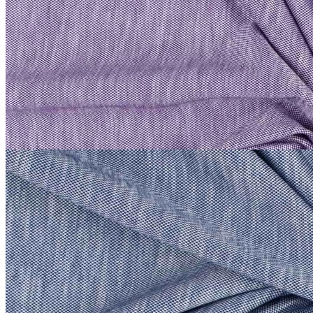
Трикотаж сток Etro
хлопок 100%
В наличии 20 м
140 см
аметистовый
1 800
₽
за м
Купить
Etro
Трикотаж сток Etro
хлопок 100%
В наличии 20 м
140 см
серо-синий
2 200
₽
за м
Купить