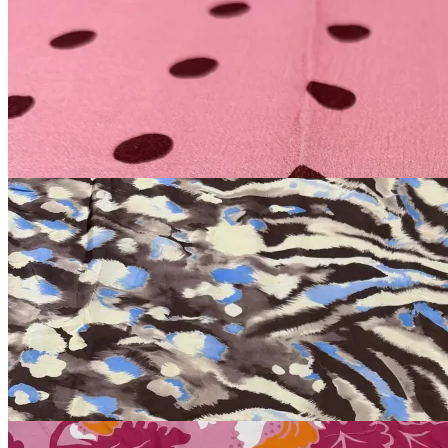
вискоза
150 см
жимолость
В наличии 6 м
1 300
₽
за м
Купить
Вискоза с принтом
вискоза
120 см
кремовый
В наличии 8 м
1 500
₽
за м
Купить