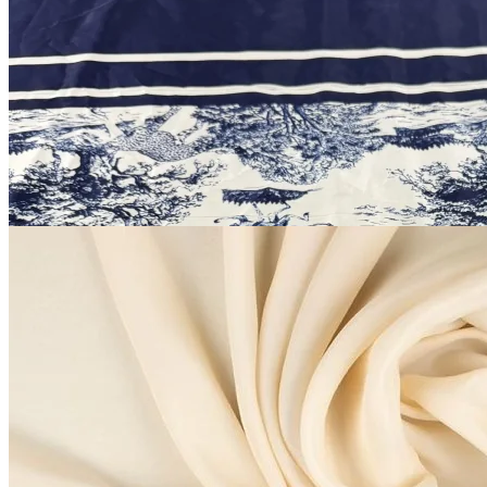
хлопок, вискоза
В наличии 6 м
130 см
пороховая синь
1 500
₽
за м
Купить
Шёлк крепдешин
шёлк 100%
135 см
бледно-пшеничный
В наличии 19 м
2 200
₽
за м
Купить