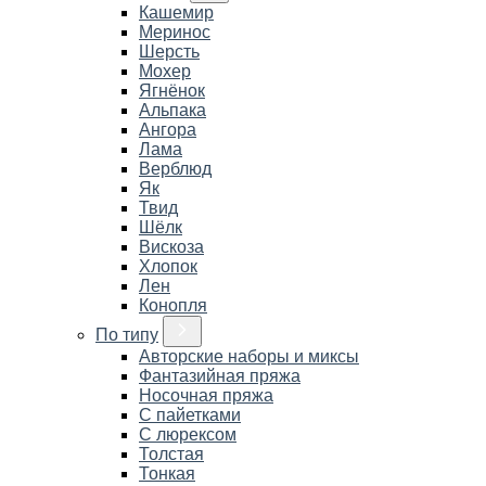
Кашемир
Меринос
Шерсть
Мохер
Ягнёнок
Альпака
Ангора
Лама
Верблюд
Як
Твид
Шёлк
Вискоза
Хлопок
Лен
Конопля
По типу
Авторские наборы и миксы
Фантазийная пряжа
Носочная пряжа
С пайетками
С люрексом
Толстая
Тонкая