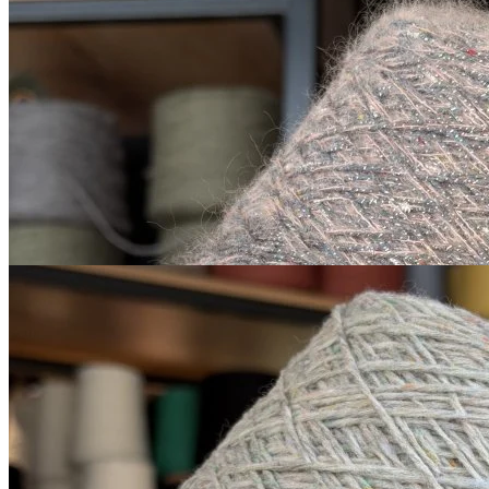
шёлк 10%, кид мохер 34%, меринос
В наличии 4435
43%, полиамид 13%
гр
270 м/100 г
cерый с фиолетовым
оттенком
2 400
₽
за 100 г
Купить
Sesia
Scotland
меринос 100%
В наличии 5140
450 м/100 г
светло-серый с зелёным
гр
оттенком
650
₽
за 100 г