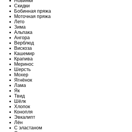
Новинки
Скидки
Бобинная пряжа
Моточная пряжа
Лето
Зима
Альпака
Ангора
Верблюд
Вискоза
Кашемир
Крапива
Меринос
Шерсть
Мохер
Ягнёнок
Лама
Як
Твид
Шёлк
Хлопок
Конопля
Эвкалипт
Лён
C эластаном