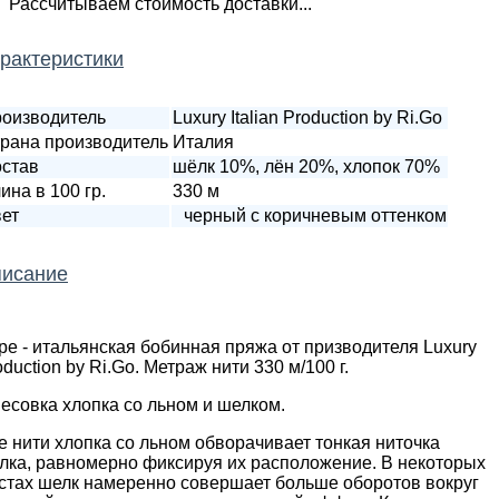
Рассчитываем стоимость доставки...
рактеристики
оизводитель
Luxury Italian Production by Ri.Go
рана производитель
Италия
став
шёлк 10%, лён 20%, хлопок 70%
ина в 100 гр.
330 м
ет
черный с коричневым оттенком
исание
pe - итальянская бобинная пряжа от призводителя Luxury
oduction by Ri.Go. Метраж нити 330 м/100 г.
есовка хлопка со льном и шелком.
е нити хлопка со льном обворачивает тонкая ниточка
лка, равномерно фиксируя их расположение. В некоторых
стах шелк намеренно совершает больше оборотов вокруг