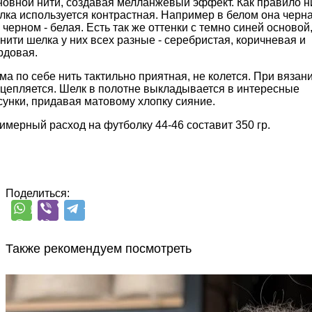
новной нити, создавая мелланжевый эффект. Как правило н
лка используется контрастная. Например в белом она черна
в черном - белая. Есть так же оттенки с темно синей основой
 нити шелка у них всех разные - серебристая, коричневая и
рдовая.
ма по себе нить тактильно приятная, не колется. При вязан
 цепляется. Шелк в полотне выкладывается в интересные
сунки, придавая матовому хлопку сияние.
имерный расход на футболку 44-46 составит 350 гр.
Поделиться:
Также рекомендуем посмотреть
Filpucci
Hair-Botton