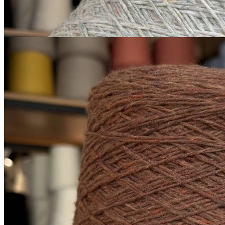
Купить
Sesia
Scotland
меринос 100%
В наличии 5695 гр
450 м/100 г
коричневый, умбра жженая
650
₽
за 100 г
Купить
Показать еще
© 2026
Filato Italiano
Мы в соцсетях