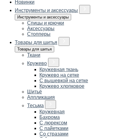
Новинки
Инструменты и аксессуары
Инструменты и аксессуары
Спицы и крючки
Аксессуары
Стопперы
Товары для шитья
Товары для шитья
Ткани
Кружево
Кружевная ткань
Кружево на сетке
С вышевкой на сетке
Кружево хлопковое
Шитьё
Аппликация
Тесьма
Кружевная
Бахрома
С люрексом
С пайетками
Со стразами