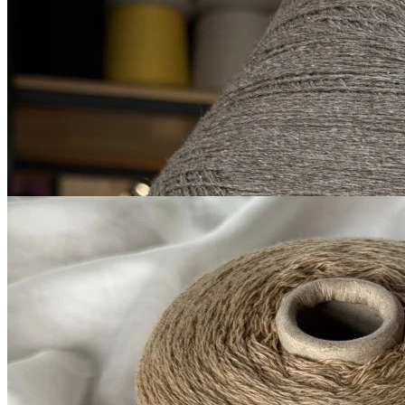
як 50%, кашемир 15%, шёлк 20%,
В наличии 14405
меринос 15%
гр
500 м/100 г
серо-коричневый
1 900
₽
за 100 г
Купить
G&G Filati
Millefili
кашемир 30%, меринос экстрафайн
В наличии 4405
суперджилонг 70%
гр
750 м/100 г
корица
1 050
₽
за 100 г