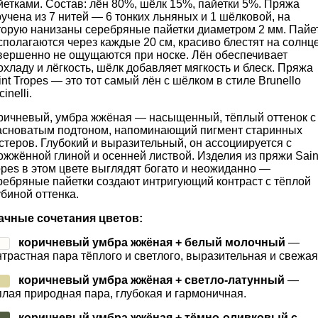
йетками. Состав: лён 80%, шёлк 15%, пайетки 5%. Пряжа
ручена из 7 нитей — 6 тонких льняных и 1 шёлковой, на
торую нанизаны серебряные пайетки диаметром 2 мм. Пайе
сполагаются через каждые 20 см, красиво блестят на солнц
вершенно не ощущаются при носке. Лён обеспечивает
охладу и лёгкость, шёлк добавляет мягкость и блеск. Пряжа
int Tropes — это тот самый лён с шёлком в стиле Brunello
inelli.
ричневый, умбра жжёная — насыщенный, тёплый оттенок с
асноватым подтоном, напоминающий пигмент старинных
стеров. Глубокий и выразительный, он ассоциируется с
ожжённой глиной и осенней листвой. Изделия из пряжи Sain
opes в этом цвете выглядят богато и неожиданно —
ребряные пайетки создают интригующий контраст с тёплой
убиной оттенка.
ачные сочетания цветов:
коричневый умбра жжёная + белый молочный
—
нтрастная пара тёплого и светлого, выразительная и свежая
коричневый умбра жжёная + светло-латунный
—
плая природная пара, глубокая и гармоничная.
коричневый умбра жжёная + тёмно-оливковый с