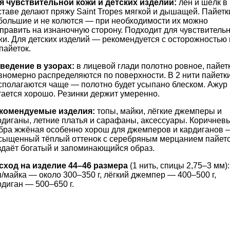
я чувствительной кожи и детских изделий:
лён и шёлк в
ставе делают пряжу Saint Tropes мягкой и дышащей. Пайетк
большие и не колются — при необходимости их можно
править на изнаночную сторону. Подходит для чувствитель
жи. Для детских изделий — рекомендуется с осторожностью 
 пайеток.
ведение в узорах:
в лицевой глади полотно ровное, пайет
вномерно распределяются по поверхности. В 2 нити пайетк
сполагаются чаще — полотно будет усыпано блеском. Ажур
тается хорошо. Резинки держит умеренно.
комендуемые изделия:
топы, майки, лёгкие джемперы и
рдиганы, летние платья и сарафаны, аксессуары. Коричнев
бра жжёная особенно хорош для джемперов и кардиганов 
сыщенный тёплый оттенок с серебряным мерцанием пайет
здаёт богатый и запоминающийся образ.
сход на изделие 44–46 размера
(1 нить, спицы 2,75–3 мм):
п/майка — около 300–350 г, лёгкий джемпер — 400–500 г,
рдиган — 500–650 г.