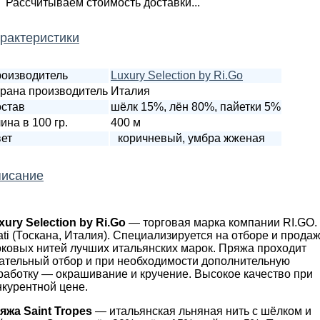
Рассчитываем стоимость доставки...
рактеристики
оизводитель
Luxury Selection by Ri.Go
рана производитель
Италия
став
шёлк 15%, лён 80%, пайетки 5%
ина в 100 гр.
400 м
ет
коричневый, умбра жженая
исание
xury Selection by Ri.Go
— торговая марка компании RI.GO.
lati (Тоскана, Италия). Специализируется на отборе и прода
оковых нитей лучших итальянских марок. Пряжа проходит
ательный отбор и при необходимости дополнительную
работку — окрашивание и кручение. Высокое качество при
нкурентной цене.
яжа Saint Tropes
— итальянская льняная нить с шёлком и