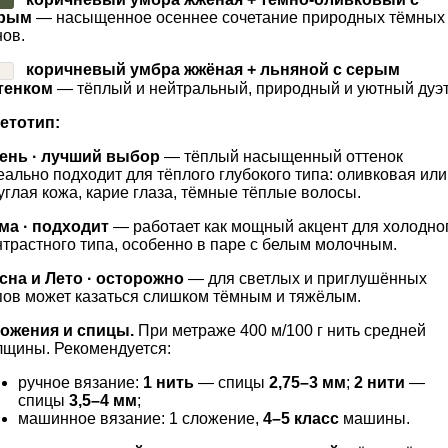
рым
— насыщенное осеннее сочетание природных тёмных
нов.
коричневый умбра жжёная + льняной с серым
тенком
— тёплый и нейтральный, природный и уютный дуэт
етотип:
ень · лучший выбор
— тёплый насыщенный оттенок
еально подходит для тёплого глубокого типа: оливковая или
углая кожа, карие глаза, тёмные тёплые волосы.
ма · подходит
— работает как мощный акцент для холодно
нтрастного типа, особенно в паре с белым молочным.
сна и Лето · осторожно
— для светлых и приглушённых
пов может казаться слишком тёмным и тяжёлым.
ожения и спицы.
При метраже 400 м/100 г нить средней
лщины. Рекомендуется:
ручное вязание:
1 нить
— спицы
2,75–3 мм
;
2 нити
—
спицы
3,5–4 мм
;
машинное вязание: 1 сложение,
4–5 класс
машины.