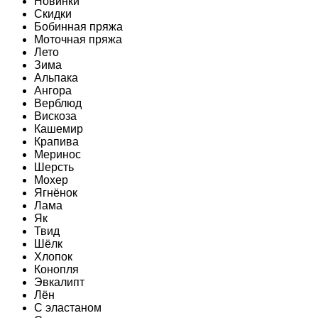
Новинки
Скидки
Бобинная пряжа
Моточная пряжа
Лето
Зима
Альпака
Ангора
Верблюд
Вискоза
Кашемир
Крапива
Меринос
Шерсть
Мохер
Ягнёнок
Лама
Як
Твид
Шёлк
Хлопок
Конопля
Эвкалипт
Лён
C эластаном