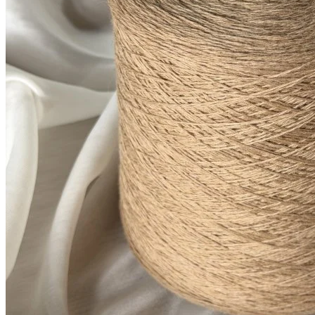
Купить
Показать еще
© 2026
Filato Italiano
Мы в соцсетях
Мы используем файлы cookie,
чтобы улучшить работу сайта и предоставить вам
больше возможностей. Также, к сайту подключен сервис
веб аналитики Яндекс Метрика, использующий cookie.
Продолжая использовать сайт, вы соглашаетесь с
условиями использования cookie
.
Согласен