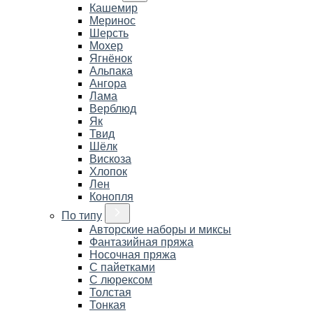
Кашемир
Меринос
Шерсть
Мохер
Ягнёнок
Альпака
Ангора
Лама
Верблюд
Як
Твид
Шёлк
Вискоза
Хлопок
Лен
Конопля
По типу
Авторские наборы и миксы
Фантазийная пряжа
Носочная пряжа
С пайетками
С люрексом
Толстая
Тонкая