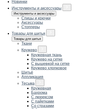
Новинки
Инструменты и аксессуары
Инструменты и аксессуары
Спицы и крючки
Аксессуары
Стопперы
Товары для шитья
Товары для шитья
Ткани
Кружево
Кружевная ткань
Кружево на сетке
С вышевкой на сетке
Кружево хлопковое
Шитьё
Аппликация
Тесьма
Кружевная
Бахрома
С люрексом
С пайетками
Со стразами