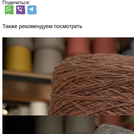
Поделиться:
Также рекомендуем посмотреть
Sesia
Scotland
меринос 100%
В наличии 6010 гр
450 м/100 г
коричневый, умбра жженая
650
₽
за 100 г
Купить
G&G Filati
Himalaya