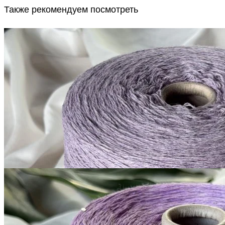
Также рекомендуем посмотреть
G&G Filati
Millefili
кашемир 30%, меринос экстрафайн
В наличии 8110
суперджилонг 70%
гр
750 м/100 г
светло-лавандовый
1 050
₽
за 100 г
Купить
G&G Filati
Silk Linen
шёлк 30%, лён 70%, пайетки
В наличии 8995 гр