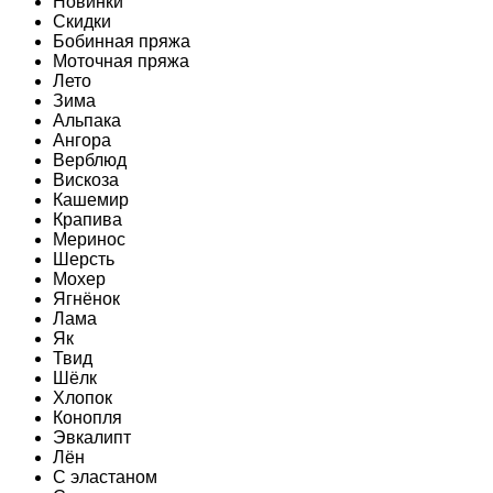
Новинки
Скидки
Бобинная пряжа
Моточная пряжа
Лето
Зима
Альпака
Ангора
Верблюд
Вискоза
Кашемир
Крапива
Меринос
Шерсть
Мохер
Ягнёнок
Лама
Як
Твид
Шёлк
Хлопок
Конопля
Эвкалипт
Лён
C эластаном