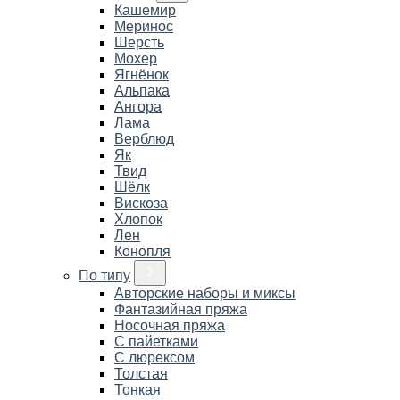
Кашемир
Меринос
Шерсть
Мохер
Ягнёнок
Альпака
Ангора
Лама
Верблюд
Як
Твид
Шёлк
Вискоза
Хлопок
Лен
Конопля
По типу
Авторские наборы и миксы
Фантазийная пряжа
Носочная пряжа
С пайетками
С люрексом
Толстая
Тонкая