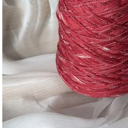
Мы используем файлы cookie,
чтобы улучшить работу сайта и предоставить вам
больше возможностей. Также, к сайту подключен сервис
веб аналитики Яндекс Метрика, использующий cookie.
Продолжая использовать сайт, вы соглашаетесь с
условиями использования cookie
.
Согласен