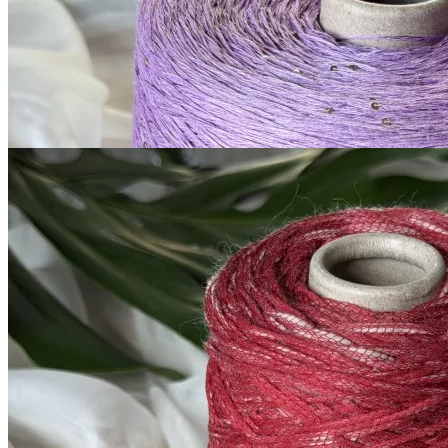
420 м/100 г
светло-аметистовый
1 300
₽
за 100 г
Купить
G&G Filati
Boccolo
меринос 70%, хлопок 30%
В наличии 380 гр
170 м/100 г
тёмно-красный
980
₽
за 100 г
Купить
Показать еще
© 2026
Filato Italiano
Мы в соцсетях