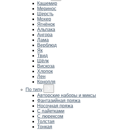
Кашемир
Меринос
Шерсть
Мохер
Ягнёнок
Альпака
Ангора
Лама
Верблюд
Як
Твид
Шёлк
Вискоза
Хлопок
Лен
Конопля
По типу
Авторские наборы и миксы
Фантазийная пряжа
Носочная пряжа
С пайетками
С люрексом
Толстая
Тонкая