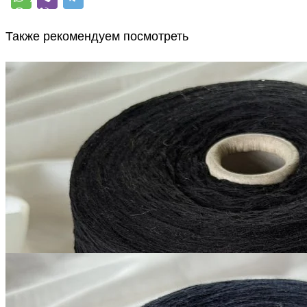
Также рекомендуем посмотреть
G&G Filati
Silver Plus
кашемир 10%, меринос 70%, шёлк 20%
В наличии 11280
+ пайетки
гр
380 м/100 г
черный матовый
1 200
₽
за 100 г
Купить
G&G Filati
Silver Plus