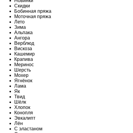
Новинки
Скидки
Бобинная пряжа
Моточная пряжа
Лето
Зима
Альпака
Ангора
Верблюд
Вискоза
Кашемир
Крапива
Меринос
Шерсть
Мохер
Ягнёнок
Лама
Як
Твид
Шёлк
Хлопок
Конопля
Эвкалипт
Лён
C эластаном