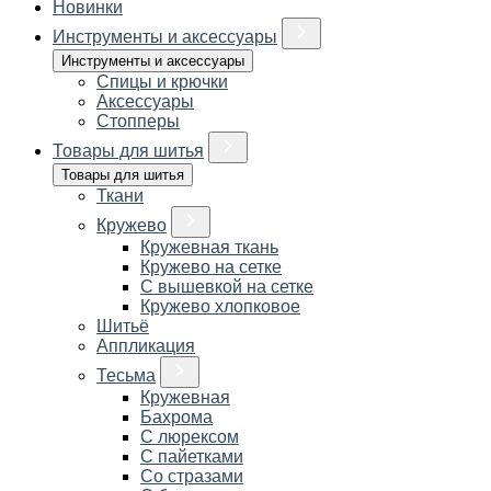
Новинки
Инструменты и аксессуары
Инструменты и аксессуары
Спицы и крючки
Аксессуары
Стопперы
Товары для шитья
Товары для шитья
Ткани
Кружево
Кружевная ткань
Кружево на сетке
С вышевкой на сетке
Кружево хлопковое
Шитьё
Аппликация
Тесьма
Кружевная
Бахрома
С люрексом
С пайетками
Со стразами