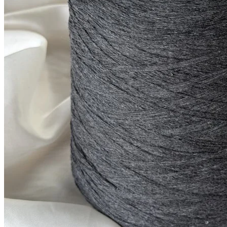
Купить
Показать еще
© 2026
Filato Italiano
Мы в соцсетях
Мы используем файлы cookie,
чтобы улучшить работу сайта и предоставить вам
больше возможностей. Также, к сайту подключен сервис
веб аналитики Яндекс Метрика, использующий cookie.
Продолжая использовать сайт, вы соглашаетесь с
условиями использования cookie
.
Согласен