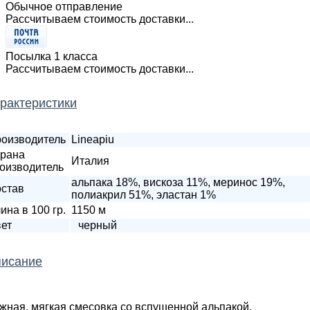
Обычное отправление
Рассчитываем стоимость доставки...
Посылка 1 класса
Рассчитываем стоимость доставки...
рактеристики
оизводитель
Lineapiu
рана
Италия
оизводитель
альпака 18%, вискоза 11%, меринос 19%,
став
полиакрил 51%, эластан 1%
ина в 100 гр.
1150 м
ет
черный
исание
жная, мягкая смесовка со вспушенной альпакой.