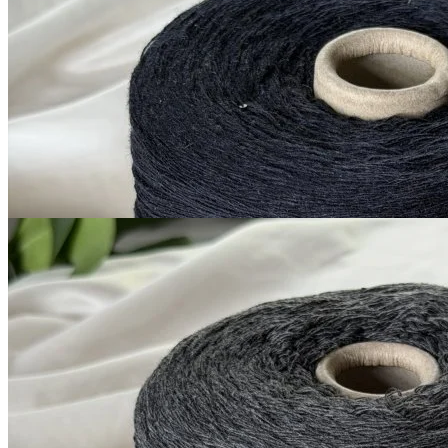
кашемир 10%, меринос 70%, шёлк 20%
В наличии 11280
+ пайетки
гр
380 м/100 г
тёмно-синий близкий к
черному
1 200
₽
за 100 г
Купить
G&G Filati
Silver Plus
кашемир 10%, меринос 70%, шёлк 20%
В наличии 11408
+ пайетки
гр
380 м/100 г
темно-серый
1 200
₽
за 100 г