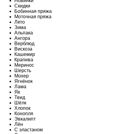
Новинки
Скидки
Бобинная пряжа
Моточная пряжа
Лето
Зима
Альпака
Ангора
Верблюд
Вискоза
Кашемир
Крапива
Меринос
Шерсть
Мохер
Ягнёнок
Лама
Як
Твид
Шёлк
Хлопок
Конопля
Эвкалипт
Лён
C эластаном