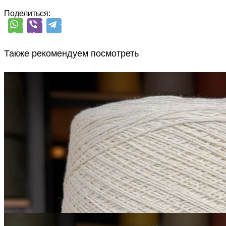
Поделиться:
Также рекомендуем посмотреть
G&G Filati
Himalaya
як 50%, кашемир 15%, шёлк 20%,
В наличии 6615
меринос 15%
гр
500 м/100 г
белый молочный
1 900
₽
за 100 г
Купить