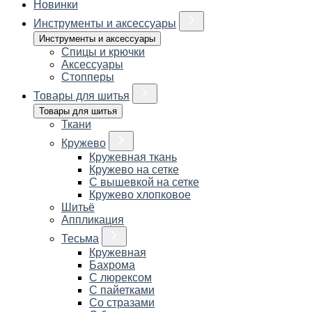
Новинки
Инструменты и аксессуары
Инструменты и аксессуары
Спицы и крючки
Аксессуары
Стопперы
Товары для шитья
Товары для шитья
Ткани
Кружево
Кружевная ткань
Кружево на сетке
С вышевкой на сетке
Кружево хлопковое
Шитьё
Аппликация
Тесьма
Кружевная
Бахрома
С люрексом
С пайетками
Со стразами