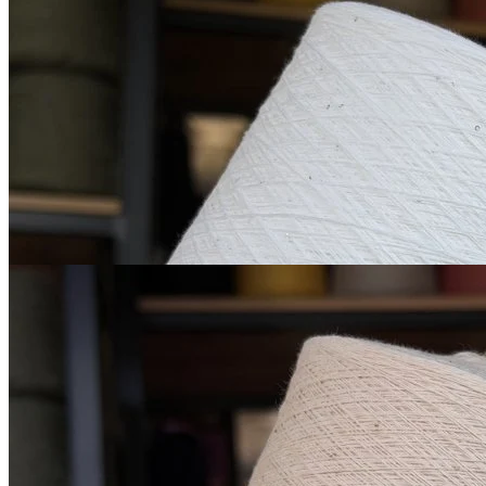
Микропайетки на
хлопке
хлопок 90%, пайетки 10%
В наличии 1045 гр
1600 м/100 г
белый
850
₽
за 100 г
Купить
Микропайетки на хлопке
хлопок 90%, пайетки 10%
1600 м/100 г
бледный розово-
В наличии 790 гр
персиковый
850
₽
за 100 г