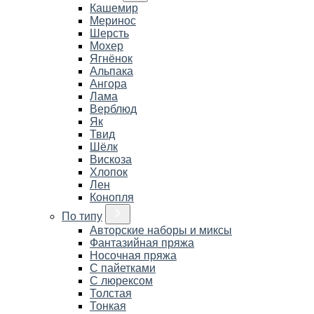
Кашемир
Меринос
Шерсть
Мохер
Ягнёнок
Альпака
Ангора
Лама
Верблюд
Як
Твид
Шёлк
Вискоза
Хлопок
Лен
Конопля
По типу
Авторские наборы и миксы
Фантазийная пряжа
Носочная пряжа
С пайетками
С люрексом
Толстая
Тонкая