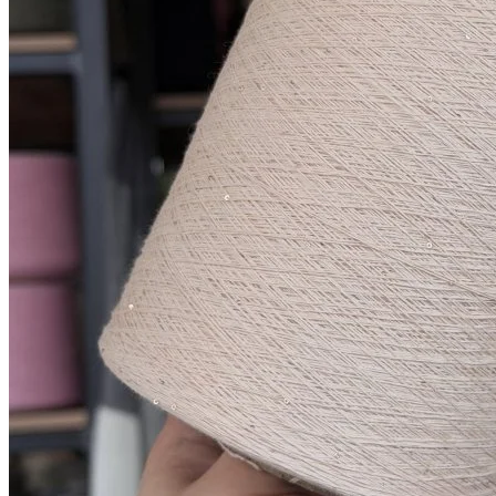
Купить
Показать еще
© 2026
Filato Italiano
Мы в соцсетях
Мы используем файлы cookie,
чтобы улучшить работу сайта и предоставить вам
больше возможностей. Также, к сайту подключен сервис
веб аналитики Яндекс Метрика, использующий cookie.
Продолжая использовать сайт, вы соглашаетесь с
условиями использования cookie
.
Согласен