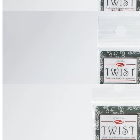
ChiaoGoo
Спицы
съёмные металлические
В наличии 6 шт
10 см / 4 мм
1 580
₽
Купить
ChiaoGoo
Спицы
съёмные металлические
В наличии 3 шт
13 см / 4.5 мм
1 580
₽