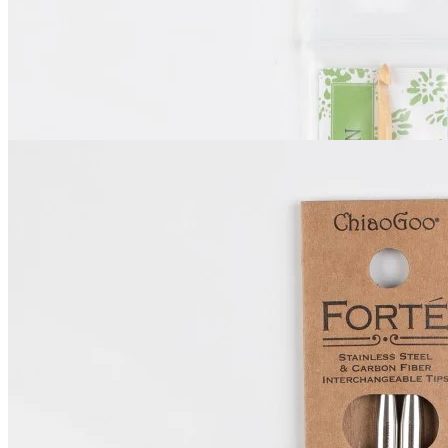
для тунисского вязания
В наличии 3 шт
3,75 мм S
835
₽
Купить
ChiaoGoo
Спицы Forte
Съёмные карбоновые
В наличии 2 шт
13 см / 6.5 мм
2 100
₽
Купить
Показать еще
© 2026
Filato Italiano
Мы в соцсетях