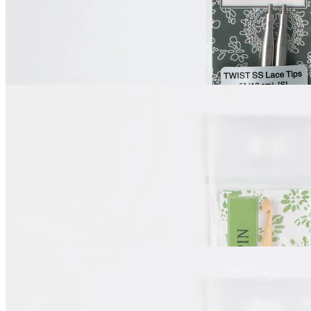
Купить
Показать еще
Также рекомендуем посмотреть
ChiaoGoo
Крючок
для тунисского вязания
В наличии 3 шт
4 мм S
835
₽
Купить
ChiaoGoo
Крючок