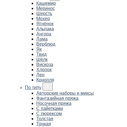
Кашемир
Меринос
Шерсть
Мохер
Ягнёнок
Альпака
Ангора
Лама
Верблюд
Як
Твид
Шёлк
Вискоза
Хлопок
Лен
Конопля
По типу
Авторские наборы и миксы
Фантазийная пряжа
Носочная пряжа
С пайетками
С люрексом
Толстая
Тонкая