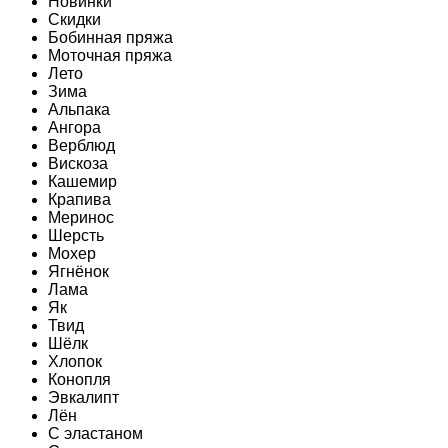
Новинки
Скидки
Бобинная пряжа
Моточная пряжа
Лето
Зима
Альпака
Ангора
Верблюд
Вискоза
Кашемир
Крапива
Меринос
Шерсть
Мохер
Ягнёнок
Лама
Як
Твид
Шёлк
Хлопок
Конопля
Эвкалипт
Лён
C эластаном