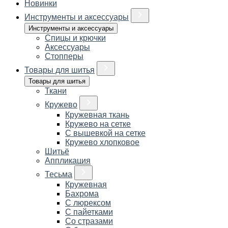
Новинки
Инструменты и аксессуары
Инструменты и аксессуары
Спицы и крючки
Аксессуары
Стопперы
Товары для шитья
Товары для шитья
Ткани
Кружево
Кружевная ткань
Кружево на сетке
С вышевкой на сетке
Кружево хлопковое
Шитьё
Аппликация
Тесьма
Кружевная
Бахрома
С люрексом
С пайетками
Со стразами