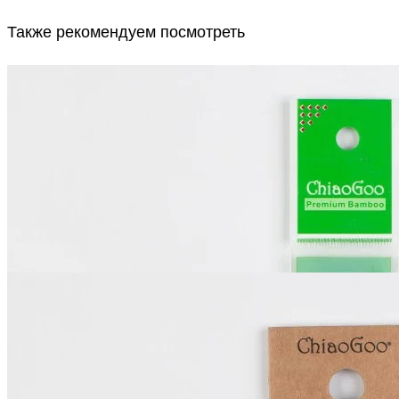
Также рекомендуем посмотреть
ChiaoGoo
Крючок
металлический с бамбуковой ручкой
В наличии 3 шт
1 мм
760
₽
Купить
ChiaoGoo
Спицы Forte
Съёмные карбоновые
В наличии 2 шт
13 см / 6.5 мм