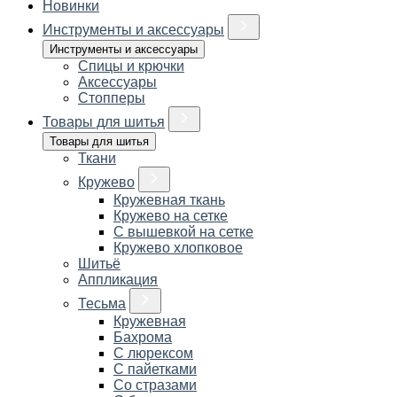
Новинки
Инструменты и аксессуары
Инструменты и аксессуары
Спицы и крючки
Аксессуары
Стопперы
Товары для шитья
Товары для шитья
Ткани
Кружево
Кружевная ткань
Кружево на сетке
С вышевкой на сетке
Кружево хлопковое
Шитьё
Аппликация
Тесьма
Кружевная
Бахрома
С люрексом
С пайетками
Со стразами