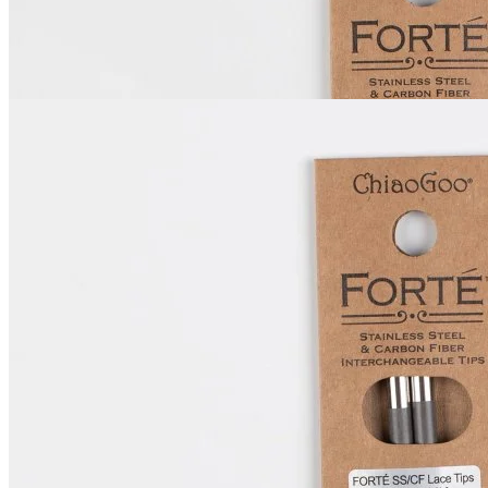
2 100
₽
Купить
ChiaoGoo
Спицы Forte
Съёмные карбоновые
В наличии 2 шт
13 см / 5.5 мм
1 980
₽
Купить
Показать еще
© 2026
Filato Italiano
Мы в соцсетях