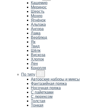
Кашемир
Меринос
Шерсть
Мохер
Ягнёнок
Альпака
Ангора
Лама
Верблюд
Як
Твид
Шёлк
Вискоза
Хлопок
Лен
Конопля
По типу
Авторские наборы и миксы
Фантазийная пряжа
Носочная пряжа
С пайетками
С люрексом
Толстая
Тонкая