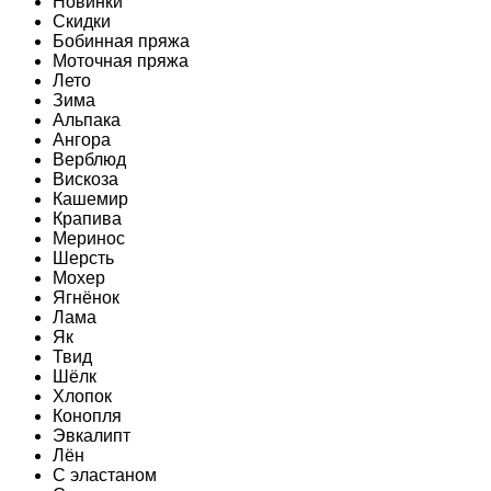
Новинки
Скидки
Бобинная пряжа
Моточная пряжа
Лето
Зима
Альпака
Ангора
Верблюд
Вискоза
Кашемир
Крапива
Меринос
Шерсть
Мохер
Ягнёнок
Лама
Як
Твид
Шёлк
Хлопок
Конопля
Эвкалипт
Лён
C эластаном