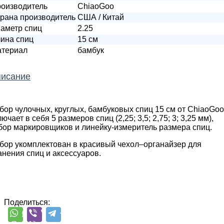
оизводитель
ChiaoGoo
рана производитель
США / Китай
аметр спиц
2.25
ина спиц
15 см
териал
бамбук
исание
бор чулочных, круглых, бамбуковых спиц 15 см от ChiaoGoo
ючает в себя 5 размеров спиц (2,25; 3,5; 2,75; 3; 3,25 мм),
бор маркировщиков и линейку-измеритель размера спиц.
бор укомплектован в красивый чехол–органайзер для
анения спиц и аксессуаров.
Поделиться: