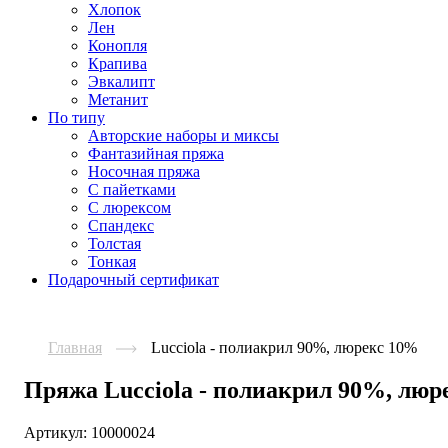
Хлопок
Лен
Конопля
Крапива
Эвкалипт
Метанит
По типу
Авторские наборы и миксы
Фантазийная пряжа
Носочная пряжа
С пайетками
С люрексом
Спандекс
Толстая
Тонкая
Подарочный сертификат
Главная
Lucciola - полиакрил 90%, люрекс 10%
Пряжа Lucciola - полиакрил 90%, лю
Артикул:
10000024