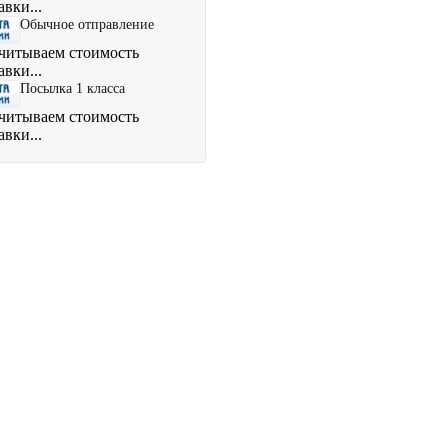
авки...
Обычное отправление
читываем стоимость
авки...
Посылка 1 класса
читываем стоимость
авки...