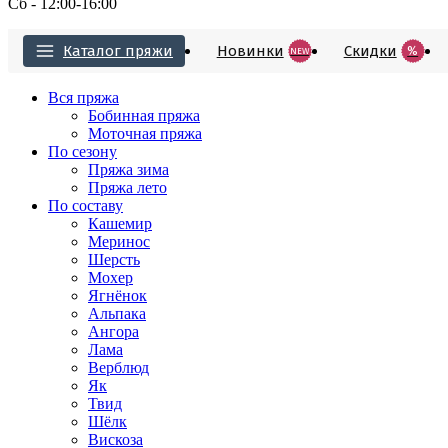
Сб - 12:00-16:00
Каталог пряжи
Новинки
Cкидки
%
NEW
Вся пряжа
Бобинная пряжа
Моточная пряжа
По сезону
Пряжа зима
Пряжа лето
По составу
Кашемир
Меринос
Шерсть
Мохер
Ягнёнок
Альпака
Ангора
Лама
Верблюд
Як
Твид
Шёлк
Вискоза