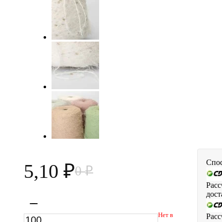
Спос
5,10
0
₽
₽
Расс
дост
Нет в
Расс