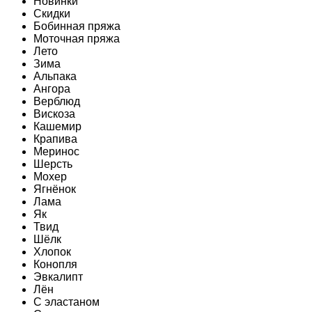
Новинки
Скидки
Бобинная пряжа
Моточная пряжа
Лето
Зима
Альпака
Ангора
Верблюд
Вискоза
Кашемир
Крапива
Меринос
Шерсть
Мохер
Ягнёнок
Лама
Як
Твид
Шёлк
Хлопок
Конопля
Эвкалипт
Лён
C эластаном