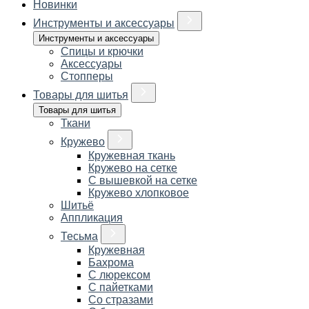
Новинки
Инструменты и аксессуары
Инструменты и аксессуары
Спицы и крючки
Аксессуары
Стопперы
Товары для шитья
Товары для шитья
Ткани
Кружево
Кружевная ткань
Кружево на сетке
С вышевкой на сетке
Кружево хлопковое
Шитьё
Аппликация
Тесьма
Кружевная
Бахрома
С люрексом
С пайетками
Со стразами