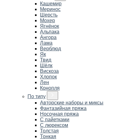
Кашемир
Меринос
Шерсть
Мохер
Ягнёнок
Альпака
Ангора
Лама
Верблюд
Як
Твид
Шёлк
Вискоза
Хлопок
Лен
Конопля
По типу
Авторские наборы и миксы
Фантазийная пряжа
Носочная пряжа
С пайетками
С люрексом
Толстая
Тонкая