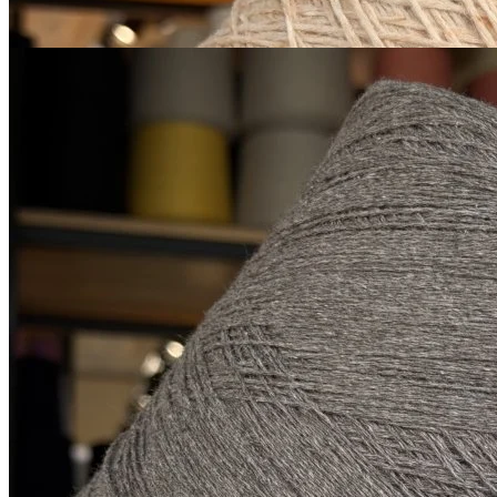
Купить
G&G Filati
Himalaya
як 50%, кашемир 15%, шёлк 20%,
В наличии 14405
меринос 15%
гр
500 м/100 г
серо-коричневый
1 900
₽
за 100 г
Купить
Показать еще
© 2026
Filato Italiano
Мы в соцсетях