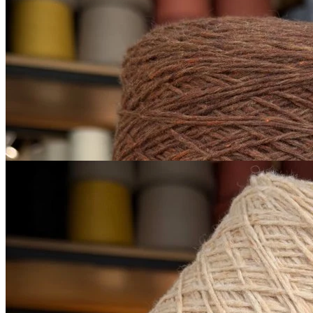
Scotland
меринос 100%
В наличии 5695 гр
450 м/100 г
коричневый, умбра жженая
650
₽
за 100 г
Купить
Sesia
Scotland
меринос экстрафайн 100%
В наличии 665 гр
450 м/100 г
персиковый
650
₽
за 100 г