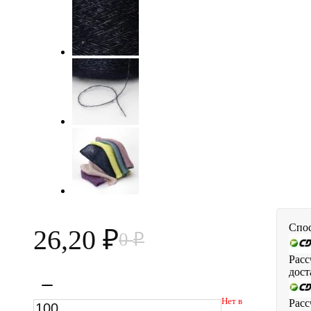
Спос
26,20
0
₽
₽
Расс
дост
Нет в
Расс