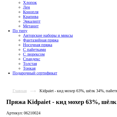
Хлопок
Лен
Конопля
Крапива
Эвкалипт
Метанит
По типу
Авторские наборы и миксы
Фантазийная пряжа
Носочная пряжа
С пайетками
С люрексом
Спандекс
Толстая
Тонкая
Подарочный сертификат
Главная
Kidpaiet - кид мохер 63%, шёлк 34%, пайе
Пряжа Kidpaiet - кид мохер 63%, шёл
Артикул:
06210024