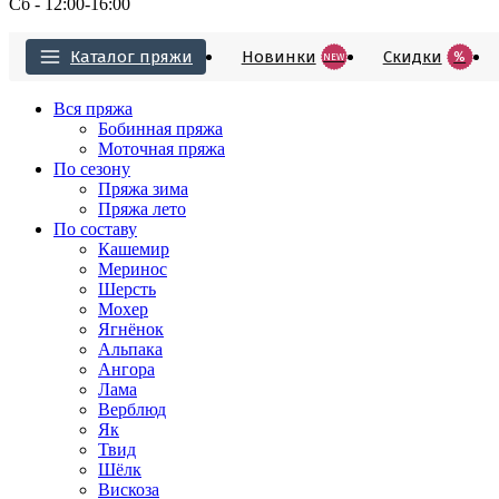
Сб - 12:00-16:00
Каталог пряжи
Новинки
Cкидки
%
NEW
Вся пряжа
Бобинная пряжа
Моточная пряжа
По сезону
Пряжа зима
Пряжа лето
По составу
Кашемир
Меринос
Шерсть
Мохер
Ягнёнок
Альпака
Ангора
Лама
Верблюд
Як
Твид
Шёлк
Вискоза