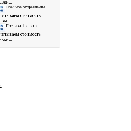
авки...
Обычное отправление
читываем стоимость
авки...
Посылка 1 класса
читываем стоимость
авки...
%