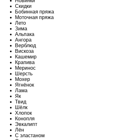
Новинки
Скидки
Бобинная пряжа
Моточная пряжа
Лето
Зима
Альпака
Ангора
Верблюд
Вискоза
Кашемир
Крапива
Меринос
Шерсть
Мохер
Ягнёнок
Лама
Як
Твид
Шёлк
Хлопок
Конопля
Эвкалипт
Лён
C эластаном