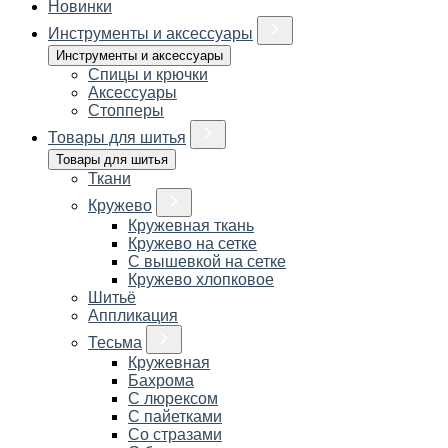
Новинки
Инструменты и аксессуары
Инструменты и аксессуары
Спицы и крючки
Аксессуары
Стопперы
Товары для шитья
Товары для шитья
Ткани
Кружево
Кружевная ткань
Кружево на сетке
С вышевкой на сетке
Кружево хлопковое
Шитьё
Аппликация
Тесьма
Кружевная
Бахрома
С люрексом
С пайетками
Со стразами