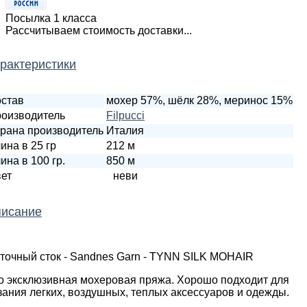
Посылка 1 класса
Рассчитываем стоимость доставки...
рактеристики
став
мохер 57%, шёлк 28%, меринос 15%
оизводитель
Filpucci
рана производитель
Италия
ина в 25 гр
212 м
ина в 100 гр.
850 м
ет
неви
исание
точный сток - Sandnes Garn - TYNN SILK MOHAIR
о эксклюзивная мохеровая пряжа. Хорошо подходит для
зания легких, воздушных, теплых аксессуаров и одежды.