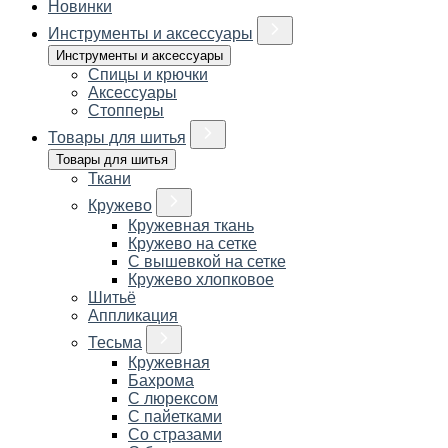
Новинки
Инструменты и аксессуары
Инструменты и аксессуары
Спицы и крючки
Аксессуары
Стопперы
Товары для шитья
Товары для шитья
Ткани
Кружево
Кружевная ткань
Кружево на сетке
С вышевкой на сетке
Кружево хлопковое
Шитьё
Аппликация
Тесьма
Кружевная
Бахрома
С люрексом
С пайетками
Со стразами