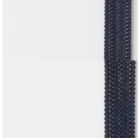
Резинка
бельевая
В наличии 26 шт
0.4 см
темно-синий
14
₽
Купить
La Perla
Резинка
бельевая
В наличии 12 шт
0.4 см
темно-синий
14
₽
Купить
© 2026
Filato Italiano