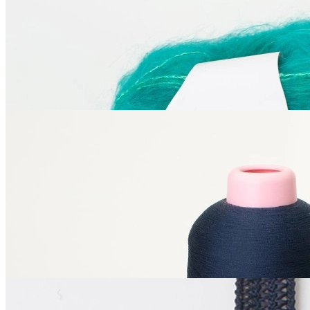
642
₽
Купить
Также рекомендуем посмотреть
Di.Vè
Das130
спандекс 100%
В наличии 8 шт
темно-синий
150
₽
Купить
La Perla