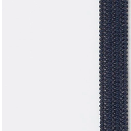
Мы в соцсетях
Мы используем файлы cookie,
чтобы улучшить работу сайта и предоставить вам
больше возможностей. Также, к сайту подключен сервис
веб аналитики Яндекс Метрика, использующий cookie.
Продолжая использовать сайт, вы соглашаетесь с
условиями использования cookie
.
Согласен