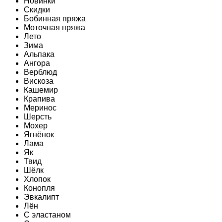
Новинки
Скидки
Бобинная пряжа
Моточная пряжа
Лето
Зима
Альпака
Ангора
Верблюд
Вискоза
Кашемир
Крапива
Меринос
Шерсть
Мохер
Ягнёнок
Лама
Як
Твид
Шёлк
Хлопок
Конопля
Эвкалипт
Лён
C эластаном