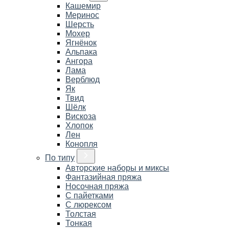
Кашемир
Меринос
Шерсть
Мохер
Ягнёнок
Альпака
Ангора
Лама
Верблюд
Як
Твид
Шёлк
Вискоза
Хлопок
Лен
Конопля
По типу
Авторские наборы и миксы
Фантазийная пряжа
Носочная пряжа
С пайетками
С люрексом
Толстая
Тонкая