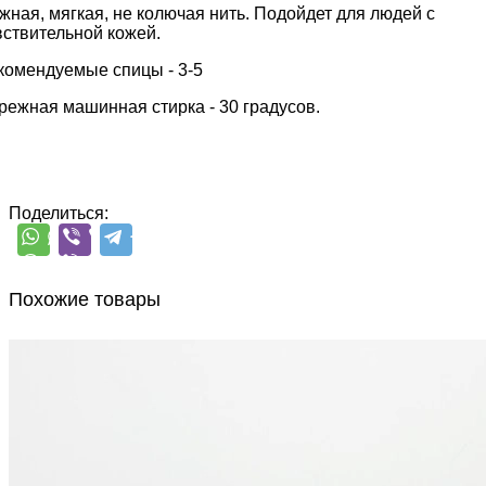
жная, мягкая, не колючая нить. Подойдет для людей с
вствительной кожей.
комендуемые спицы - 3-5
режная машинная стирка - 30 градусов.
Поделиться:
Похожие товары
Filpucci
Paradiso
кид мохер 70%, шёлк 30%
В наличии 356 шт
200 м/25 г
бирюзовый