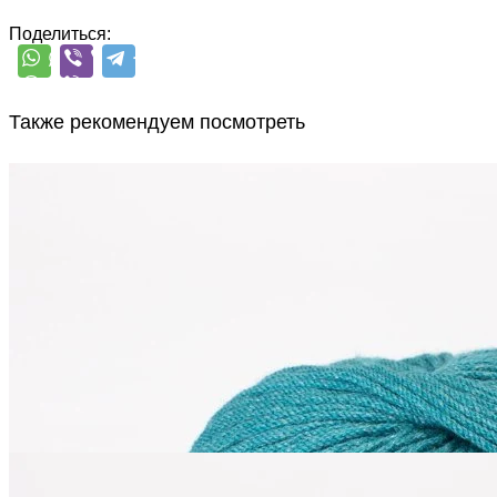
Поделиться:
Также рекомендуем посмотреть
Adriafil
Rugiada
меринос 51%, хлопок 45%, люрекс 2%,
В наличии 617
полиамид 2%
шт
135 м/50 г
светло-бирюзовый
410
₽
Купить
Adriafil