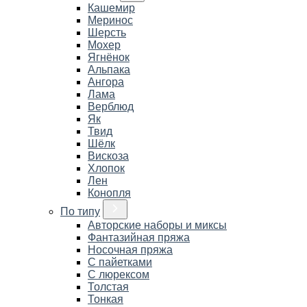
Кашемир
Меринос
Шерсть
Мохер
Ягнёнок
Альпака
Ангора
Лама
Верблюд
Як
Твид
Шёлк
Вискоза
Хлопок
Лен
Конопля
По типу
Авторские наборы и миксы
Фантазийная пряжа
Носочная пряжа
С пайетками
С люрексом
Толстая
Тонкая