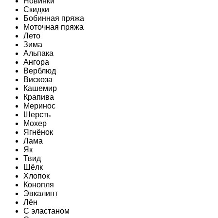
Новинки
Скидки
Бобинная пряжа
Моточная пряжа
Лето
Зима
Альпака
Ангора
Верблюд
Вискоза
Кашемир
Крапива
Меринос
Шерсть
Мохер
Ягнёнок
Лама
Як
Твид
Шёлк
Хлопок
Конопля
Эвкалипт
Лён
C эластаном