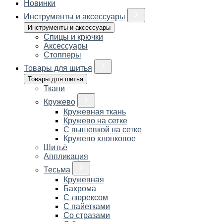
Новинки
Инструменты и аксессуары
Инструменты и аксессуары
Спицы и крючки
Аксессуары
Стопперы
Товары для шитья
Товары для шитья
Ткани
Кружево
Кружевная ткань
Кружево на сетке
С вышевкой на сетке
Кружево хлопковое
Шитьё
Аппликация
Тесьма
Кружевная
Бахрома
С люрексом
С пайетками
Со стразами