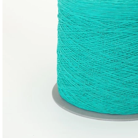
© 2026
Filato Italiano
Мы в соцсетях
Мы используем файлы cookie,
чтобы улучшить работу сайта и предоставить вам
больше возможностей. Также, к сайту подключен сервис
веб аналитики Яндекс Метрика, использующий cookie.
Продолжая использовать сайт, вы соглашаетесь с
условиями использования cookie
.
Согласен