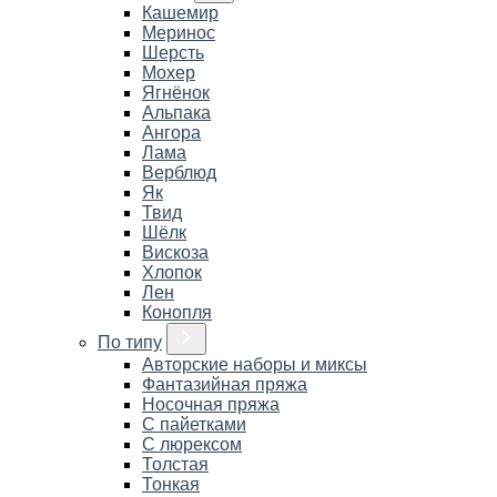
Кашемир
Меринос
Шерсть
Мохер
Ягнёнок
Альпака
Ангора
Лама
Верблюд
Як
Твид
Шёлк
Вискоза
Хлопок
Лен
Конопля
По типу
Авторские наборы и миксы
Фантазийная пряжа
Носочная пряжа
С пайетками
С люрексом
Толстая
Тонкая