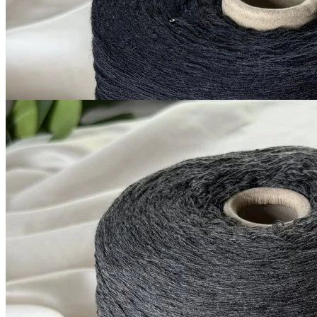
черному
1 200
₽
за 100 г
Купить
G&G Filati
Silver Plus
кашемир 10%, меринос 70%, шёлк 20%
В наличии 11408
+ пайетки
гр
380 м/100 г
темно-серый
1 200
₽
за 100 г
Купить
Показать еще
© 2026
Filato Italiano
Мы в соцсетях