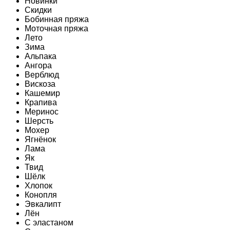
Новинки
Скидки
Бобинная пряжа
Моточная пряжа
Лето
Зима
Альпака
Ангора
Верблюд
Вискоза
Кашемир
Крапива
Меринос
Шерсть
Мохер
Ягнёнок
Лама
Як
Твид
Шёлк
Хлопок
Конопля
Эвкалипт
Лён
C эластаном