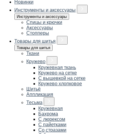
Новинки
Инструменты и аксессуары
Инструменты и аксессуары
Спицы и крючки
Аксессуары
Стопперы
Товары для шитья
Товары для шитья
Ткани
Кружево
Кружевная ткань
Кружево на сетке
С вышевкой на сетке
Кружево хлопковое
Шитьё
Аппликация
Тесьма
Кружевная
Бахрома
С люрексом
С пайетками
Со стразами