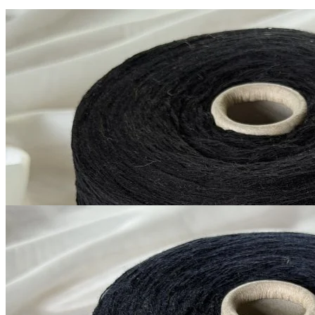
G&G Filati
Silver Plus
кашемир 10%, меринос 70%, шёлк 20%
В наличии 11280
+ пайетки
гр
380 м/100 г
черный матовый
1 200
₽
за 100 г
Купить
G&G Filati
Silver Plus
кашемир 10%, меринос 70%, шёлк 20%
В наличии 10610
+ пайетки
гр
380 м/100 г
тёмно-синий близкий к