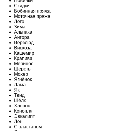
Новинки
Скидки
Бобинная пряжа
Моточная пряжа
Лето
Зима
Альпака
Ангора
Верблюд
Вискоза
Кашемир
Крапива
Меринос
Шерсть
Мохер
Ягнёнок
Лама
Як
Твид
Шёлк
Хлопок
Конопля
Эвкалипт
Лён
C эластаном