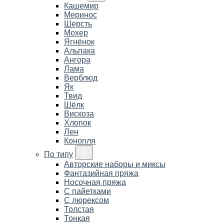
Кашемир
Меринос
Шерсть
Мохер
Ягнёнок
Альпака
Ангора
Лама
Верблюд
Як
Твид
Шёлк
Вискоза
Хлопок
Лен
Конопля
По типу
Авторские наборы и миксы
Фантазийная пряжа
Носочная пряжа
С пайетками
С люрексом
Толстая
Тонкая