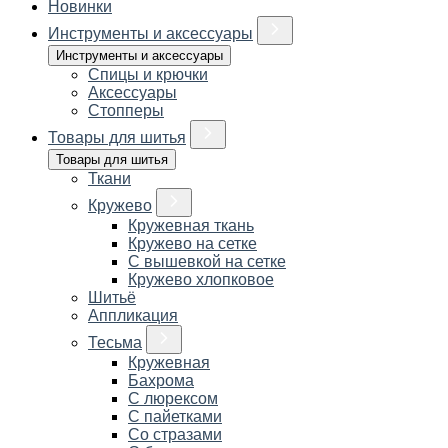
Новинки
Инструменты и аксессуары
Инструменты и аксессуары
Спицы и крючки
Аксессуары
Стопперы
Товары для шитья
Товары для шитья
Ткани
Кружево
Кружевная ткань
Кружево на сетке
С вышевкой на сетке
Кружево хлопковое
Шитьё
Аппликация
Тесьма
Кружевная
Бахрома
С люрексом
С пайетками
Со стразами