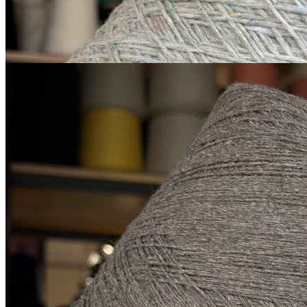
за 100 г
Купить
G&G Filati
Himalaya
як 50%, кашемир 15%, шёлк 20%,
В наличии 14405
меринос 15%
гр
500 м/100 г
серо-коричневый
1 900
₽
за 100 г
Купить
Показать еще
© 2026
Filato Italiano
Мы в соцсетях