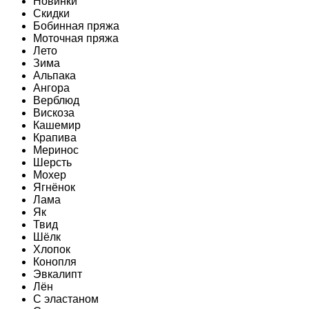
Новинки
Скидки
Бобинная пряжа
Моточная пряжа
Лето
Зима
Альпака
Ангора
Верблюд
Вискоза
Кашемир
Крапива
Меринос
Шерсть
Мохер
Ягнёнок
Лама
Як
Твид
Шёлк
Хлопок
Конопля
Эвкалипт
Лён
C эластаном