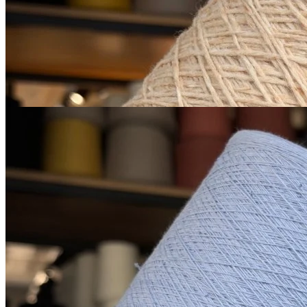
В наличии 665 гр
450 м/100 г
персиковый
650
₽
за 100 г
Купить
Микропайетки на хлопке
хлопок 90%, пайетки 10%
1600 м/100 г
светлый бледно-
В наличии 735 гр
васильковый
850
₽
за 100 г
Купить
Показать еще
© 2026
Filato Italiano
Мы в соцсетях