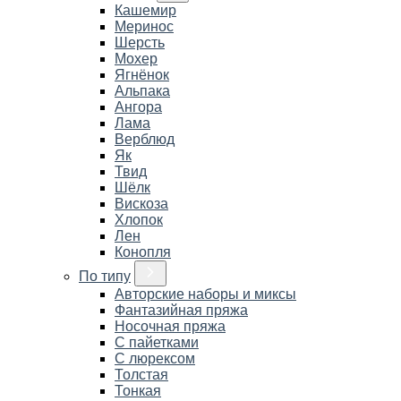
Кашемир
Меринос
Шерсть
Мохер
Ягнёнок
Альпака
Ангора
Лама
Верблюд
Як
Твид
Шёлк
Вискоза
Хлопок
Лен
Конопля
По типу
Авторские наборы и миксы
Фантазийная пряжа
Носочная пряжа
С пайетками
С люрексом
Толстая
Тонкая