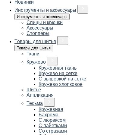
Новинки
Инструменты и аксессуары
Инструменты и аксессуары
Спицы и крючки
Аксессуары
Стопперы
Товары для шитья
Товары для шитья
Ткани
Кружево
Кружевная ткань
Кружево на сетке
С вышевкой на сетке
Кружево хлопковое
Шитьё
Аппликация
Тесьма
Кружевная
Бахрома
С люрексом
С пайетками
Со стразами