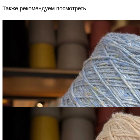
Также рекомендуем посмотреть
Sesia
Scotland
меринос 100%
В наличии 790 гр
450 м/100 г
бледно-васильковый с
серым
650
₽
за 100 г
Купить
Sesia
Scotland
меринос экстрафайн 100%