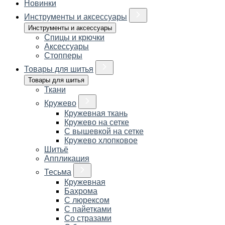
Новинки
Инструменты и аксессуары
Инструменты и аксессуары
Спицы и крючки
Аксессуары
Стопперы
Товары для шитья
Товары для шитья
Ткани
Кружево
Кружевная ткань
Кружево на сетке
С вышевкой на сетке
Кружево хлопковое
Шитьё
Аппликация
Тесьма
Кружевная
Бахрома
С люрексом
С пайетками
Со стразами