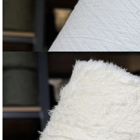
В наличии 1045 гр
1600 м/100 г
белый
850
₽
за 100 г
Купить
G&G Filati
CashCotton
кашемир 15%, хлопок 85%
В наличии 1155 гр
480 м/100 г
белый молочный
900
₽
за 100 г
Купить
Показать еще
© 2026
Filato Italiano