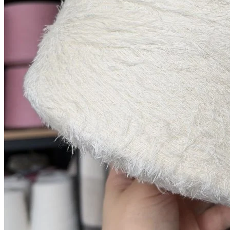
Мы в соцсетях
Мы используем файлы cookie,
чтобы улучшить работу сайта и предоставить вам
больше возможностей. Также, к сайту подключен сервис
веб аналитики Яндекс Метрика, использующий cookie.
Продолжая использовать сайт, вы соглашаетесь с
условиями использования cookie
.
Согласен