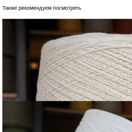
Также рекомендуем посмотреть
G&G Filati
Himalaya
як 50%, кашемир 15%, шёлк 20%,
В наличии 6615
меринос 15%
гр
500 м/100 г
белый молочный
1 900
₽
за 100 г
Купить
Микропайетки на
хлопке
хлопок 90%, пайетки 10%