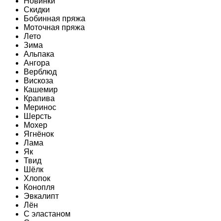
Новинки
Скидки
Бобинная пряжа
Моточная пряжа
Лето
Зима
Альпака
Ангора
Верблюд
Вискоза
Кашемир
Крапива
Меринос
Шерсть
Мохер
Ягнёнок
Лама
Як
Твид
Шёлк
Хлопок
Конопля
Эвкалипт
Лён
C эластаном