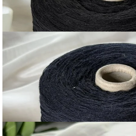
1 200
₽
за 100 г
Купить
G&G Filati
Silver Plus
кашемир 10%, меринос 70%, шёлк 20%
В наличии 11280
+ пайетки
гр
380 м/100 г
тёмно-синий близкий к
черному
1 200
₽
за 100 г
Купить
G&G Filati