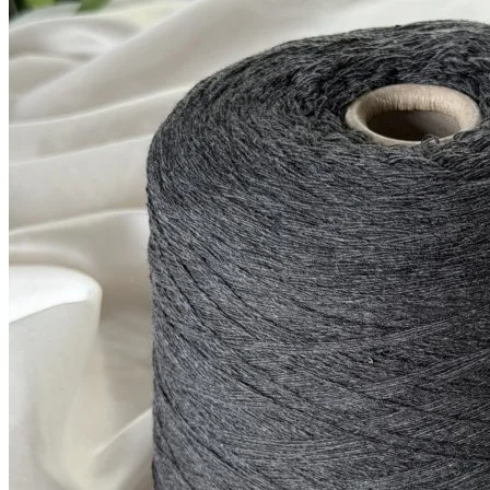
Silver Plus
кашемир 10%, меринос 70%, шёлк 20%
В наличии 11408
+ пайетки
гр
380 м/100 г
темно-серый
1 200
₽
за 100 г
Купить
Показать еще
© 2026
Filato Italiano
Мы в соцсетях
Мы используем файлы cookie,
чтобы улучшить работу сайта и предоставить вам
больше возможностей. Также, к сайту подключен сервис
веб аналитики Яндекс Метрика, использующий cookie.