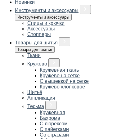
Новинки
Инструменты и аксессуары
Инструменты и аксессуары
Спицы и крючки
Аксессуары
Стопперы
Товары для шитья
Товары для шитья
Ткани
Кружево
Кружевная ткань
Кружево на сетке
С вышевкой на сетке
Кружево хлопковое
Шитьё
Аппликация
Тесьма
Кружевная
Бахрома
С люрексом
С пайетками
Со стразами