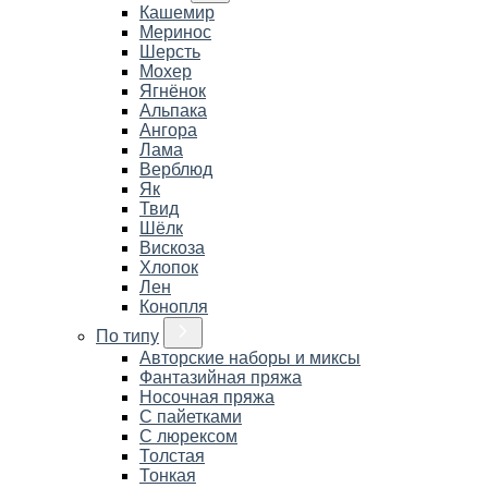
Кашемир
Меринос
Шерсть
Мохер
Ягнёнок
Альпака
Ангора
Лама
Верблюд
Як
Твид
Шёлк
Вискоза
Хлопок
Лен
Конопля
По типу
Авторские наборы и миксы
Фантазийная пряжа
Носочная пряжа
С пайетками
С люрексом
Толстая
Тонкая