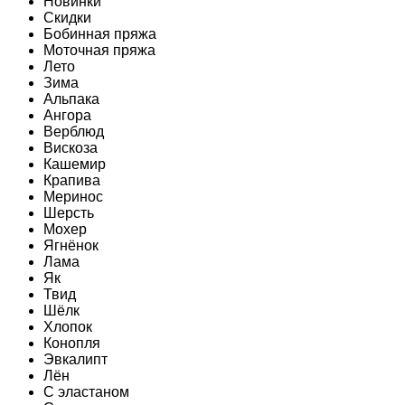
Новинки
Скидки
Бобинная пряжа
Моточная пряжа
Лето
Зима
Альпака
Ангора
Верблюд
Вискоза
Кашемир
Крапива
Меринос
Шерсть
Мохер
Ягнёнок
Лама
Як
Твид
Шёлк
Хлопок
Конопля
Эвкалипт
Лён
C эластаном