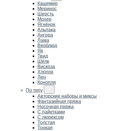
Кашемир
Меринос
Шерсть
Мохер
Ягнёнок
Альпака
Ангора
Лама
Верблюд
Як
Твид
Шёлк
Вискоза
Хлопок
Лен
Конопля
По типу
Авторские наборы и миксы
Фантазийная пряжа
Носочная пряжа
С пайетками
С люрексом
Толстая
Тонкая