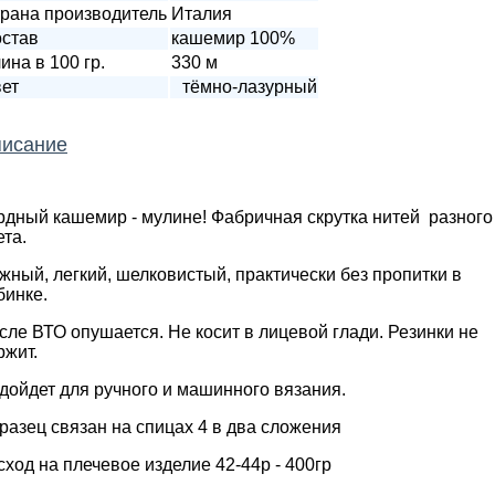
рана производитель
Италия
став
кашемир 100%
ина в 100 гр.
330 м
ет
тёмно-лазурный
исание
рдный кашемир - мулине! Фабричная скрутка нитей разного
ета.
жный, легкий, шелковистый, практически без пропитки в
бинке.
сле ВТО опушается. Не косит в лицевой глади. Резинки не
ржит.
дойдет для ручного и машинного вязания.
разец связан на спицах 4 в два сложения
сход на плечевое изделие 42-44р - 400гр