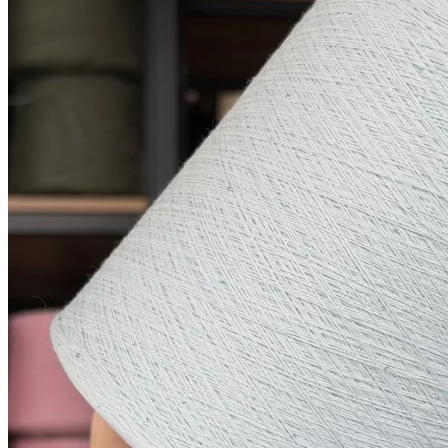
хлопок 90%, пайетки 10%
В наличии 963 гр
1600 м/100 г
светло-голубой
850
₽
за 100 г
Купить
Показать еще
© 2026
Filato Italiano
Мы в соцсетях
Мы используем файлы cookie,
чтобы улучшить работу сайта и предоставить вам
больше возможностей. Также, к сайту подключен сервис
веб аналитики Яндекс Метрика, использующий cookie.
Продолжая использовать сайт, вы соглашаетесь с
условиями использования cookie
.