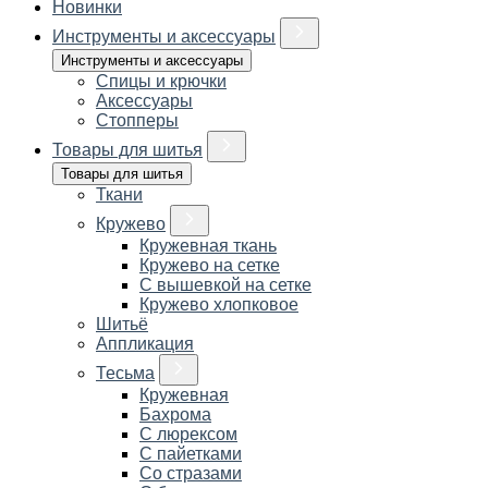
Новинки
Инструменты и аксессуары
Инструменты и аксессуары
Спицы и крючки
Аксессуары
Стопперы
Товары для шитья
Товары для шитья
Ткани
Кружево
Кружевная ткань
Кружево на сетке
С вышевкой на сетке
Кружево хлопковое
Шитьё
Аппликация
Тесьма
Кружевная
Бахрома
С люрексом
С пайетками
Со стразами