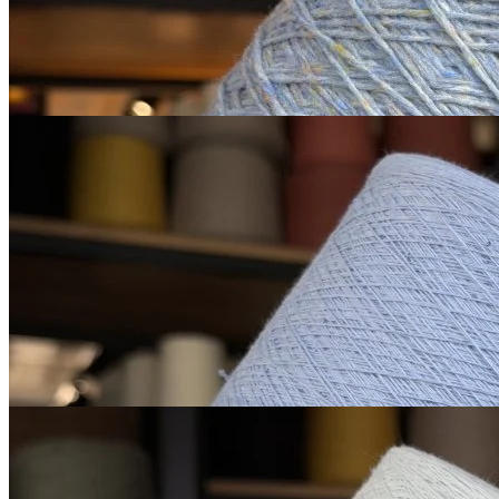
650
₽
за 100 г
Купить
Микропайетки на хлопке
хлопок 90%, пайетки 10%
1600 м/100 г
светлый бледно-
В наличии 735 гр
васильковый
850
₽
за 100 г
Купить
Микропайетки на
хлопке