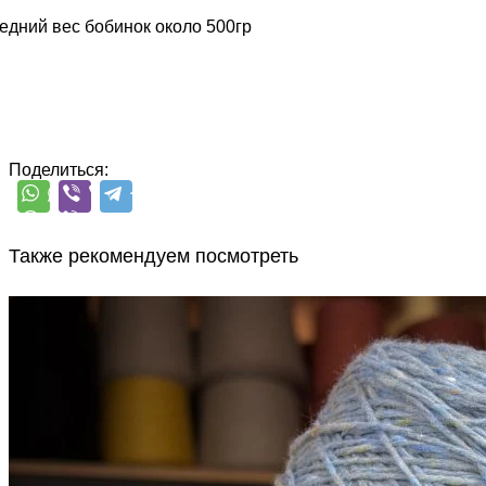
едний вес бобинок около 500гр
Поделиться:
Также рекомендуем посмотреть
Sesia
Scotland
меринос 100%
В наличии 790 гр
450 м/100 г
бледно-васильковый с
серым