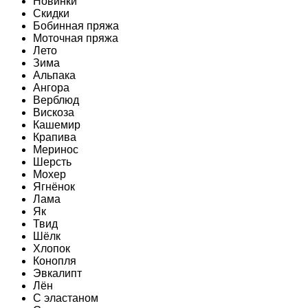
Новинки
Скидки
Бобинная пряжа
Моточная пряжа
Лето
Зима
Альпака
Ангора
Верблюд
Вискоза
Кашемир
Крапива
Меринос
Шерсть
Мохер
Ягнёнок
Лама
Як
Твид
Шёлк
Хлопок
Конопля
Эвкалипт
Лён
C эластаном