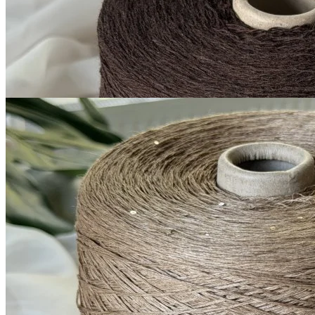
1 050
₽
за 100 г
Купить
G&G Filati
Silk Linen
шёлк 30%, лён 70%, пайетки
В наличии 5975
420 м/100 г
светлый бледно-
гр
коричневый
1 300
₽
за 100 г
Купить
Показать еще
© 2026
Filato Italiano
Мы в соцсетях