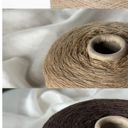
G&G Filati
Millefili
кашемир 30%, меринос экстрафайн
В наличии 5335
суперджилонг 70%
гр
750 м/100 г
корица
1 050
₽
за 100 г
Купить
G&G Filati
Millefili
кашемир 30%, меринос экстрафайн
В наличии 5280
суперджилонг 70%
гр
750 м/100 г
бистр, тёмно-коричневый