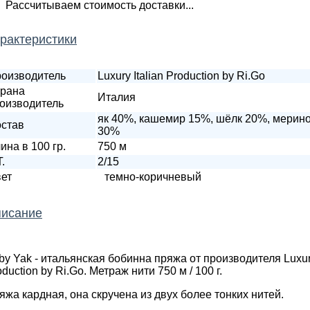
Рассчитываем стоимость доставки...
рактеристики
оизводитель
Luxury Italian Production by Ri.Go
рана
Италия
оизводитель
як 40%, кашемир 15%, шёлк 20%, мерин
став
30%
ина в 100 гр.
750 м
T.
2/15
ет
темно-коричневый
исание
by Yak - итальянская бобинна пряжа от производителя Luxu
oduction by Ri.Go. Метраж нити 750 м / 100 г.
яжа кардная, она скручена из двух более тонких нитей.