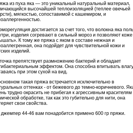
яжа из пуха яка — это уникальный натуральный материал,
личающийся высочайшей теплоизоляцией (теплее овечьей
рсти), мягкостью, сопоставимой с кашемиром, и
поаллергенностью.
рморегуляция достигается за счет того, что волокна яка пол
утри, изделия согревают в сильный мороз и позволяют коже
ышать». К тому же пряжа с яком в составе нежная и
поаллегренная, она подойдет для чувствительной кожи и
тских изделий.
точка препятствует размножению бактерий и обладает
тибактериальным эффектом. Она способна впитывать влагу
таваясь при этом сухой на вид.
основном такая пряжа встречается исключительно в
туральных оттенках - от бежевого до темно-коричневого. Як
ень трудно окрасить не прибегая к агрессивным красителям
мической обработке, так как это губительно для нити, она
теряет свои свойства.
 джемпер 44-46 вам понадобится примено 600 гр пряжи.