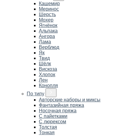
Кашемир
Меринос
Шерсть
Мохер
Ягнёнок
Альпака
Ангора
Лама
Верблюд
Як
Твид
Шёлк
Вискоза
Хлопок
Лен
Конопля
По типу
Авторские наборы и миксы
Фантазийная пряжа
Носочная пряжа
С пайетками
С люрексом
Толстая
Тонкая