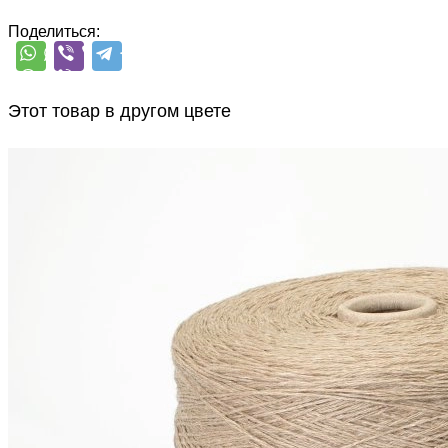
Поделиться:
Этот товар в другом цвете
G&G Filati
Himalaya
як 50%, кашемир 15%, шёлк 20%,
В наличии 2448
меринос 15%
гр
500 м/100 г
белый песок
1 900
₽
за 100 г
Купить
Также рекомендуем посмотреть