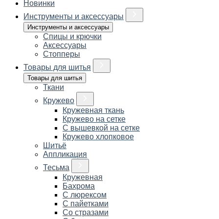
Новинки
Инструменты и аксессуары
Инструменты и аксессуары
Спицы и крючки
Аксессуары
Стопперы
Товары для шитья
Товары для шитья
Ткани
Кружево
Кружевная ткань
Кружево на сетке
С вышевкой на сетке
Кружево хлопковое
Шитьё
Аппликация
Тесьма
Кружевная
Бахрома
С люрексом
С пайетками
Со стразами