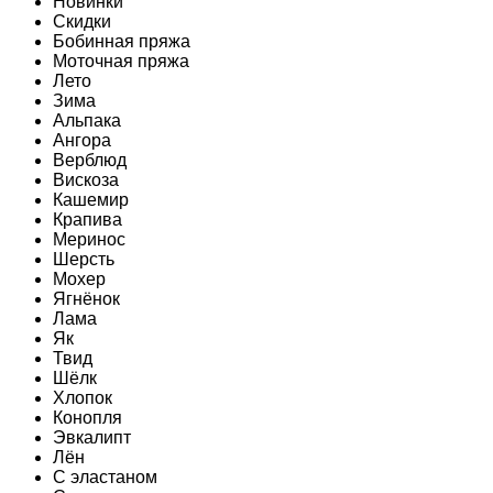
Новинки
Скидки
Бобинная пряжа
Моточная пряжа
Лето
Зима
Альпака
Ангора
Верблюд
Вискоза
Кашемир
Крапива
Меринос
Шерсть
Мохер
Ягнёнок
Лама
Як
Твид
Шёлк
Хлопок
Конопля
Эвкалипт
Лён
C эластаном