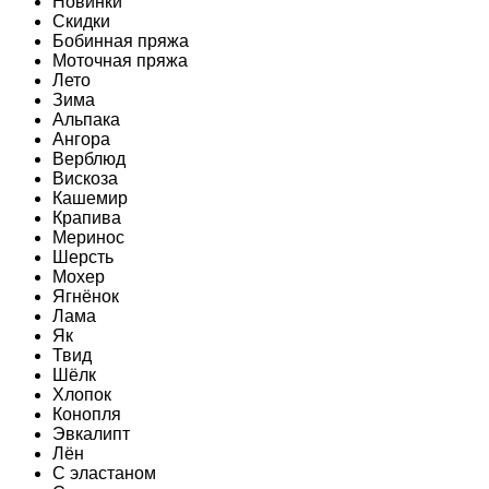
Новинки
Скидки
Бобинная пряжа
Моточная пряжа
Лето
Зима
Альпака
Ангора
Верблюд
Вискоза
Кашемир
Крапива
Меринос
Шерсть
Мохер
Ягнёнок
Лама
Як
Твид
Шёлк
Хлопок
Конопля
Эвкалипт
Лён
C эластаном