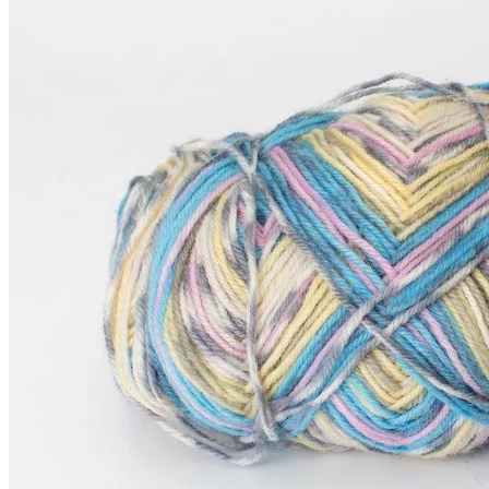
590
₽
за 100 г
Купить
Показать еще
© 2026
Filato Italiano
Мы в соцсетях
Мы используем файлы cookie,
чтобы улучшить работу сайта и предоставить вам
больше возможностей. Также, к сайту подключен сервис
веб аналитики Яндекс Метрика, использующий cookie.
Продолжая использовать сайт, вы соглашаетесь с
условиями использования cookie
.
Согласен