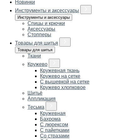
Новинки
Инструменты и аксессуары
Инструменты и аксессуары
Спицы и крючки
Аксессуары
Стопперы
Товары для шитья
Товары для шитья
Ткани
Кружево
Кружевная ткань
Кружево на сетке
С вышевкой на сетке
Кружево хлопковое
Шитьё
Аппликация
Тесьма
Кружевная
Бахрома
С люрексом
С пайетками
Со стразами