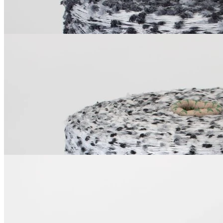
Купить
PonPon
полиамид 100%
700 м/100 г
серый с белым
В наличии 7885 гр
550
₽
за 100 г
Купить
Носочная пряжа
меринос 75%, полиамид 25%
420 м/100 г
В наличии 101 гр