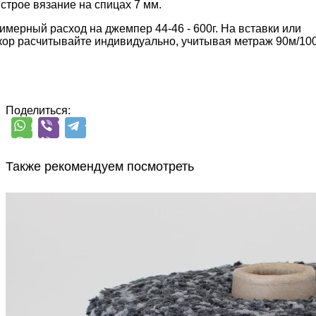
строе вязание на спицах 7 мм.
имерный расход на джемпер 44-46 - 600г. На вставки или
кор расчитывайте индивидуально, учитывая метраж 90м/100
Поделиться:
Также рекомендуем посмотреть
PonPon
полиамид 100%
700 м/100 г
серый с белым
В наличии 4265 гр
550
₽
за 100 г