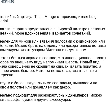
исание
нтазийный артикул Tricel Mirage от производителя Luigi
drini.
магазине пряжа представлена в широкой палитре цветовых
четаний. Море вдохновения и вариантов сочетаний.
еален для миксов или вязания полосами с кидмохером или
йетками. Можно брать на отделку или декоративные вставки
комендуем вязать узором Миссони с кидмохером.
 стоит бояться акрила в составе, это инновационное волокн
торое по внешнему виду напоминает шерсть. Новый вид
рила совершенно не скрипит на спицах, вязать приятно, а
авное очень быстро. Ниточка не колется, вязать легко и
тересно.
ксуем с более натуральными составами, вышиваем на
товом полотне или добавляем как декор.
еально подходит для разнофактурных джемперов, можно
зать шарфы, сумки и другие аксессуары.