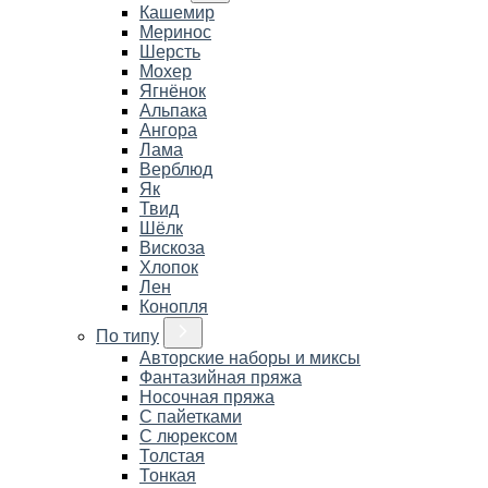
Кашемир
Меринос
Шерсть
Мохер
Ягнёнок
Альпака
Ангора
Лама
Верблюд
Як
Твид
Шёлк
Вискоза
Хлопок
Лен
Конопля
По типу
Авторские наборы и миксы
Фантазийная пряжа
Носочная пряжа
С пайетками
С люрексом
Толстая
Тонкая