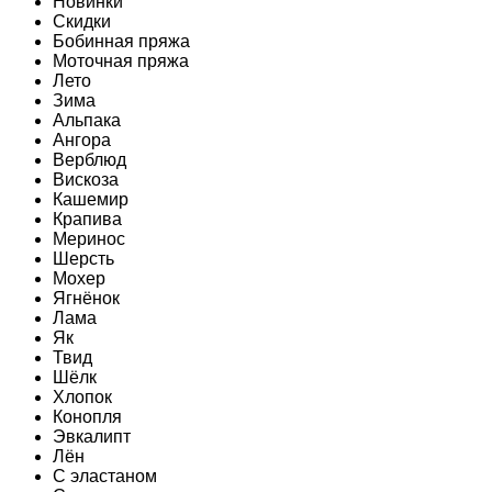
Новинки
Скидки
Бобинная пряжа
Моточная пряжа
Лето
Зима
Альпака
Ангора
Верблюд
Вискоза
Кашемир
Крапива
Меринос
Шерсть
Мохер
Ягнёнок
Лама
Як
Твид
Шёлк
Хлопок
Конопля
Эвкалипт
Лён
C эластаном