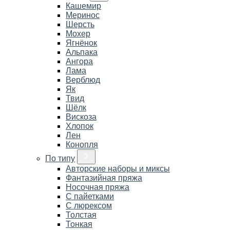
Кашемир
Меринос
Шерсть
Мохер
Ягнёнок
Альпака
Ангора
Лама
Верблюд
Як
Твид
Шёлк
Вискоза
Хлопок
Лен
Конопля
По типу
Авторские наборы и миксы
Фантазийная пряжа
Носочная пряжа
С пайетками
С люрексом
Толстая
Тонкая