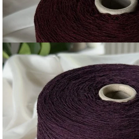
1 050
₽
за 100 г
Купить
G&G Filati
Millefili
кашемир 30%, меринос экстрафайн
В наличии 5300
суперджилонг 70%
гр
750 м/100 г
тёмно-баклажановый
1 050
₽
за 100 г
Купить
Показать еще
© 2026
Filato Italiano
Мы в соцсетях