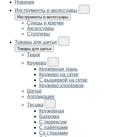
Новинки
Инструменты и аксессуары
Инструменты и аксессуары
Спицы и крючки
Аксессуары
Стопперы
Товары для шитья
Товары для шитья
Ткани
Кружево
Кружевная ткань
Кружево на сетке
С вышевкой на сетке
Кружево хлопковое
Шитьё
Аппликация
Тесьма
Кружевная
Бахрома
С люрексом
С пайетками
Со стразами