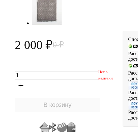
Спос
2 000
0
₽
₽
Расс
дост
Нет в
Расс
дост
наличии
Расс
дост
Расс
дост