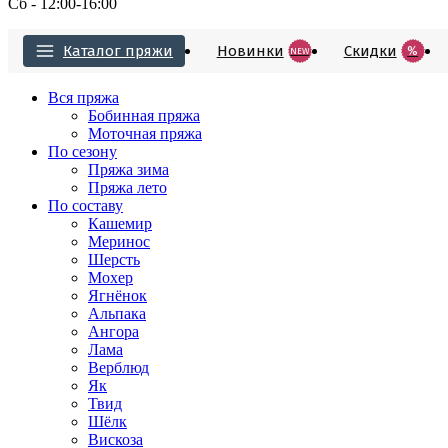
Сб - 12:00-16:00
Каталог пряжи
Новинки
Cкидки
%
NEW
Вся пряжа
Бобинная пряжа
Моточная пряжа
По сезону
Пряжа зима
Пряжа лето
По составу
Кашемир
Меринос
Шерсть
Мохер
Ягнёнок
Альпака
Ангора
Лама
Верблюд
Як
Твид
Шёлк
Вискоза