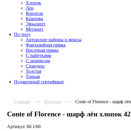
Хлопок
Лен
Конопля
Крапива
Эвкалипт
Метанит
По типу
Авторские наборы и миксы
Фантазийная пряжа
Носочная пряжа
С пайетками
С люрексом
Спандекс
Толстая
Тонкая
Подарочный сертификат
Главная
Изделия
Conte of Florence - шарф лё
Conte of Florence - шарф лён хлопок 42
Артикул:
60.1/60