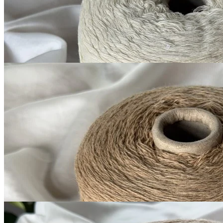
1 200
₽
за 100 г
Купить
G&G Filati
Millefili
кашемир 30%, меринос экстрафайн
В наличии 5335
суперджилонг 70%
гр
750 м/100 г
корица
1 050
₽
за 100 г
Купить
G&G Filati