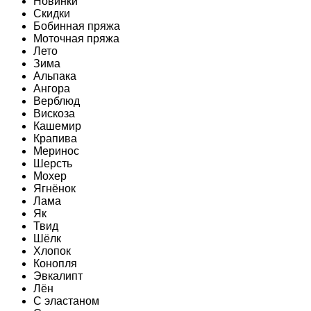
Новинки
Скидки
Бобинная пряжа
Моточная пряжа
Лето
Зима
Альпака
Ангора
Верблюд
Вискоза
Кашемир
Крапива
Меринос
Шерсть
Мохер
Ягнёнок
Лама
Як
Твид
Шёлк
Хлопок
Конопля
Эвкалипт
Лён
C эластаном