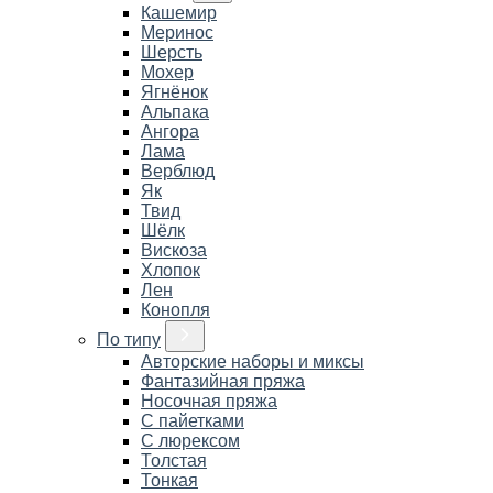
Кашемир
Меринос
Шерсть
Мохер
Ягнёнок
Альпака
Ангора
Лама
Верблюд
Як
Твид
Шёлк
Вискоза
Хлопок
Лен
Конопля
По типу
Авторские наборы и миксы
Фантазийная пряжа
Носочная пряжа
С пайетками
С люрексом
Толстая
Тонкая