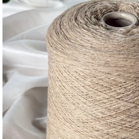
Millefili
кашемир 30%, меринос экстрафайн
В наличии 5300
суперджилонг 70%
гр
750 м/100 г
бледно-пшеничный
1 050
₽
за 100 г
Купить
Показать еще
© 2026
Filato Italiano
Мы в соцсетях
Мы используем файлы cookie,
чтобы улучшить работу сайта и предоставить вам
больше возможностей. Также, к сайту подключен сервис