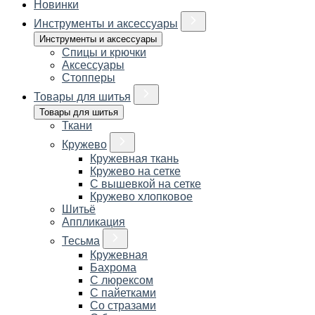
Новинки
Инструменты и аксессуары
Инструменты и аксессуары
Спицы и крючки
Аксессуары
Стопперы
Товары для шитья
Товары для шитья
Ткани
Кружево
Кружевная ткань
Кружево на сетке
С вышевкой на сетке
Кружево хлопковое
Шитьё
Аппликация
Тесьма
Кружевная
Бахрома
С люрексом
С пайетками
Со стразами