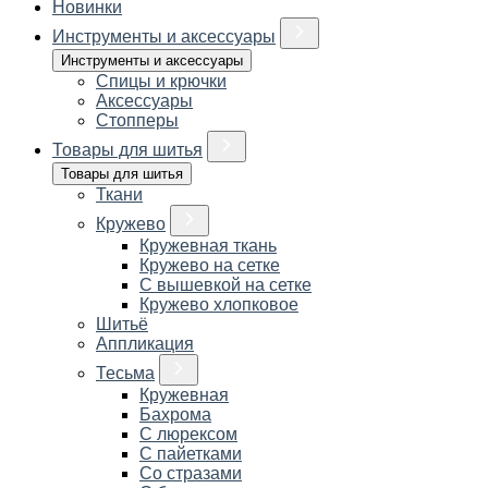
Новинки
Инструменты и аксессуары
Инструменты и аксессуары
Спицы и крючки
Аксессуары
Стопперы
Товары для шитья
Товары для шитья
Ткани
Кружево
Кружевная ткань
Кружево на сетке
С вышевкой на сетке
Кружево хлопковое
Шитьё
Аппликация
Тесьма
Кружевная
Бахрома
С люрексом
С пайетками
Со стразами