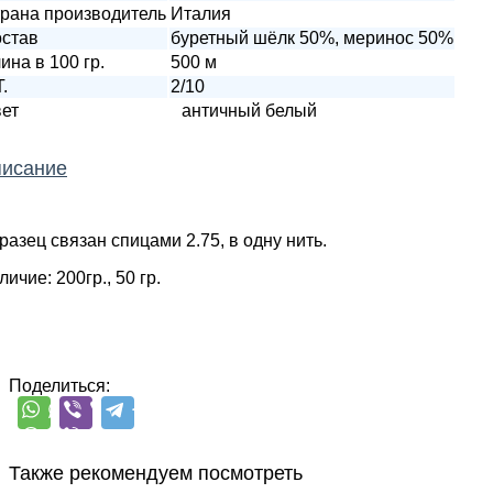
рана производитель
Италия
став
буретный шёлк 50%, меринос 50%
ина в 100 гр.
500 м
T.
2/10
ет
античный белый
исание
разец связан спицами 2.75, в одну нить.
ичие: 200гр., 50 гр.
Поделиться:
Также рекомендуем посмотреть