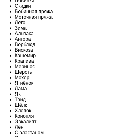
Новинки
Скидки
Бобинная пряжа
Моточная пряжа
Лето
Зима
Альпака
Ангора
Верблюд
Вискоза
Кашемир
Крапива
Меринос
Шерсть
Мохер
Ягнёнок
Лама
Як
Твид
Шёлк
Хлопок
Конопля
Эвкалипт
Лён
C эластаном