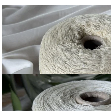
G&G Filati
Silver Plus
кашемир 10%, меринос 70%, шёлк 20%
В наличии 11600
+ пайетки
гр
380 м/100 г
старое кружево
1 200
₽
за 100 г
Купить
Filati Naturali
Lino + Pailettes
лён с пайетками 100%
В наличии 3150 гр
600 м/100 г
белый молочный