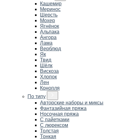
Кашемир
Меринос
Шерсть
Мохер
Ягнёнок
Альпака
Ангора
Лама
Верблюд
Як
Твид
Шёлк
Вискоза
Хлопок
Лен
Конопля
По типу
Авторские наборы и миксы
Фантазийная пряжа
Носочная пряжа
С пайетками
С люрексом
Толстая
Тонкая