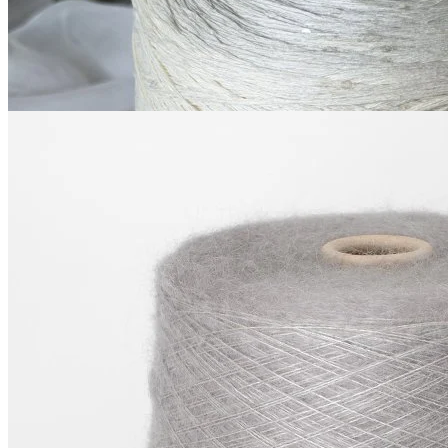
900
₽
за 100 г
Купить
Luxury Italian Production by Ri.Go
Silkid
супер кид мохер 70%, шёлк 30%
В наличии 4080 гр
850 м/100 г
серебряный с голубым
2 400
₽
за 100 г
Купить
Показать еще
© 2026
Filato Italiano
Мы в соцсетях