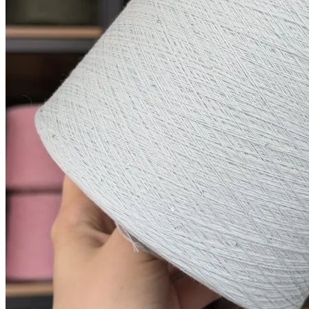
Показать еще
© 2026
Filato Italiano
Мы в соцсетях
Мы используем файлы cookie,
чтобы улучшить работу сайта и предоставить вам
больше возможностей. Также, к сайту подключен сервис
веб аналитики Яндекс Метрика, использующий cookie.
Продолжая использовать сайт, вы соглашаетесь с
условиями использования cookie
.
Согласен