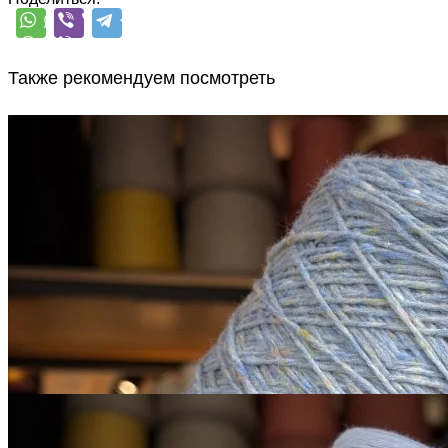
Также рекомендуем посмотреть
Sesia
Scotland
меринос 100%
В наличии 790 гр
450 м/100 г
бледно-васильковый с
серым
650
₽
за 100 г
Купить
Микропайетки на хлопке