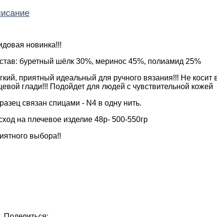
исание
идовая новинка!!!
став: буретный шёлк 30%, меринос 45%, полиамид 25%
гкий, приятный идеальный для ручного вязания!!! Не косит 
цевой глади!!! Подойдет для людей с чувствительной кожей
разец связан спицами - N4 в одну нить.
сход на плечевое изделие 48р- 500-550гр
иятного выбора!!
Поделиться: