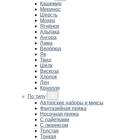
Кашемир
Меринос
Шерсть
Мохер
Ягнёнок
Альпака
Ангора
Лама
Верблюд
Як
Твид
Шёлк
Вискоза
Хлопок
Лен
Конопля
По типу
Авторские наборы и миксы
Фантазийная пряжа
Носочная пряжа
С пайетками
С люрексом
Толстая
Тонкая