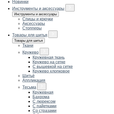
Новинки
Инструменты и аксессуары
Инструменты и аксессуары
Спицы и крючки
Аксессуары
Стопперы
Товары для шитья
Товары для шитья
Ткани
Кружево
Кружевная ткань
Кружево на сетке
С вышевкой на сетке
Кружево хлопковое
Шитьё
Аппликация
Тесьма
Кружевная
Бахрома
С люрексом
С пайетками
Со стразами