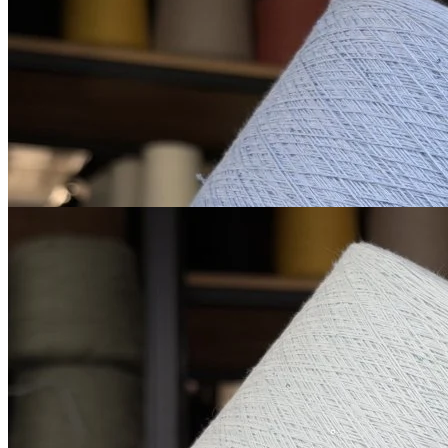
хлопок 90%, пайетки 10%
1600 м/100 г
светлый бледно-
В наличии 835 гр
васильковый
850
₽
за 100 г
Купить
Микропайетки на
хлопке
хлопок 90%, пайетки 10%
В наличии 963 гр
1600 м/100 г
светло-голубой
850
₽
за 100 г
Купить