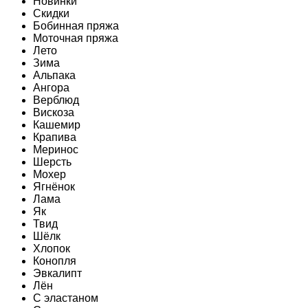
Новинки
Скидки
Бобинная пряжа
Моточная пряжа
Лето
Зима
Альпака
Ангора
Верблюд
Вискоза
Кашемир
Крапива
Меринос
Шерсть
Мохер
Ягнёнок
Лама
Як
Твид
Шёлк
Хлопок
Конопля
Эвкалипт
Лён
C эластаном