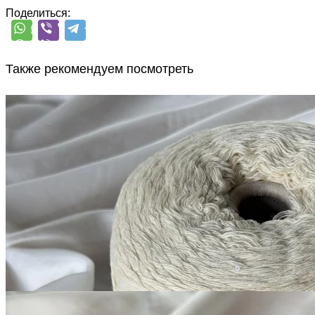
Поделиться:
Также рекомендуем посмотреть
G&G Filati
Silver Plus
кашемир 10%, меринос 70%, шёлк 20%
В наличии 11600
+ пайетки
гр
380 м/100 г
старое кружево
1 200
₽
за 100 г
Купить
G&G Filati