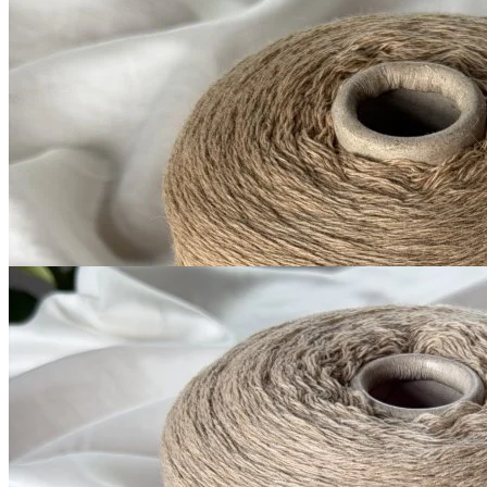
Millefili
кашемир 30%, меринос экстрафайн
В наличии 4405
суперджилонг 70%
гр
750 м/100 г
корица
1 050
₽
за 100 г
Купить
G&G Filati
Millefili
кашемир 30%, меринос экстрафайн
В наличии 5300
суперджилонг 70%
гр
750 м/100 г
бледно-пшеничный
1 050
₽
за 100 г