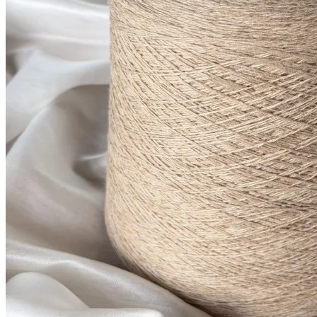
Купить
Показать еще
© 2026
Filato Italiano
Мы в соцсетях
Мы используем файлы cookie,
чтобы улучшить работу сайта и предоставить вам
больше возможностей. Также, к сайту подключен сервис
веб аналитики Яндекс Метрика, использующий cookie.
Продолжая использовать сайт, вы соглашаетесь с
условиями использования cookie
.
Согласен