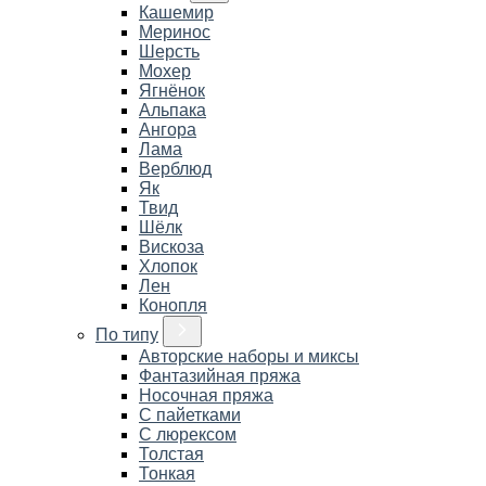
Кашемир
Меринос
Шерсть
Мохер
Ягнёнок
Альпака
Ангора
Лама
Верблюд
Як
Твид
Шёлк
Вискоза
Хлопок
Лен
Конопля
По типу
Авторские наборы и миксы
Фантазийная пряжа
Носочная пряжа
С пайетками
С люрексом
Толстая
Тонкая