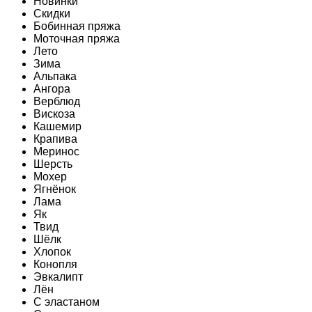
Новинки
Скидки
Бобинная пряжа
Моточная пряжа
Лето
Зима
Альпака
Ангора
Верблюд
Вискоза
Кашемир
Крапива
Меринос
Шерсть
Мохер
Ягнёнок
Лама
Як
Твид
Шёлк
Хлопок
Конопля
Эвкалипт
Лён
C эластаном