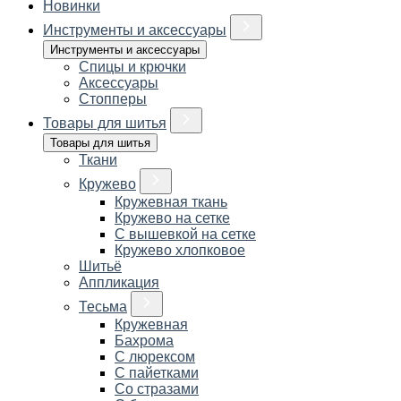
Новинки
Инструменты и аксессуары
Инструменты и аксессуары
Спицы и крючки
Аксессуары
Стопперы
Товары для шитья
Товары для шитья
Ткани
Кружево
Кружевная ткань
Кружево на сетке
С вышевкой на сетке
Кружево хлопковое
Шитьё
Аппликация
Тесьма
Кружевная
Бахрома
С люрексом
С пайетками
Со стразами