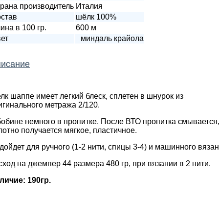
рана производитель
Италия
став
шёлк 100%
ина в 100 гр.
600 м
ет
миндаль крайола
исание
лк шаппе имеет легкий блеск, сплетен в шнурок из
игинального метража 2/120.
бобине немного в пропитке. После ВТО пропитка смывается
лотно получается мягкое, пластичное.
дойдет для ручного (1-2 нити, спицы 3-4) и машинного вязан
сход на джемпер 44 размера 480 гр, при вязании в 2 нити.
личие: 190гр.