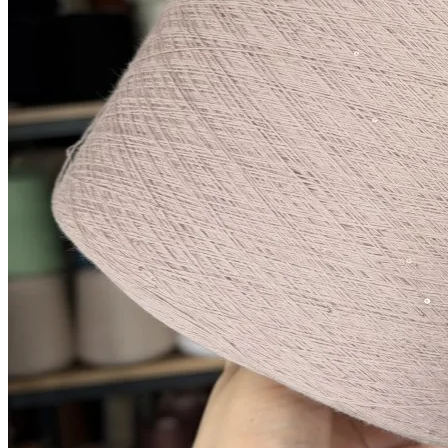
Показать еще
© 2026
Filato Italiano
Мы в соцсетях
Мы используем файлы cookie,
чтобы улучшить работу сайта и предоставить вам
больше возможностей. Также, к сайту подключен сервис
веб аналитики Яндекс Метрика, использующий cookie.
Продолжая использовать сайт, вы соглашаетесь с
условиями использования cookie
.
Согласен