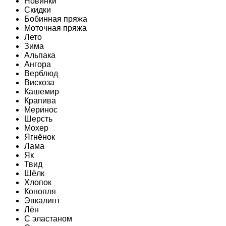
Новинки
Скидки
Бобинная пряжа
Моточная пряжа
Лето
Зима
Альпака
Ангора
Верблюд
Вискоза
Кашемир
Крапива
Меринос
Шерсть
Мохер
Ягнёнок
Лама
Як
Твид
Шёлк
Хлопок
Конопля
Эвкалипт
Лён
C эластаном