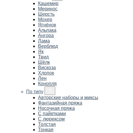
Кашемир
Меринос
Шерсть
Мохер
Ягнёнок
Альпака
Ангора
Лама
Верблюд
Як
Твид
Шёлк
Вискоза
Хлопок
Лен
Конопля
По типу
Авторские наборы и миксы
Фантазийная пряжа
Носочная пряжа
С пайетками
С люрексом
Толстая
Тонкая