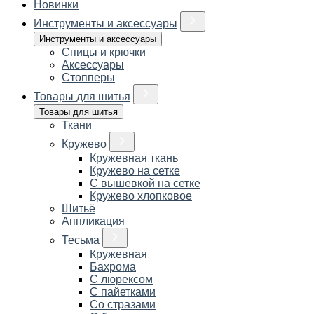
Новинки
Инструменты и аксессуары
Инструменты и аксессуары
Спицы и крючки
Аксессуары
Стопперы
Товары для шитья
Товары для шитья
Ткани
Кружево
Кружевная ткань
Кружево на сетке
С вышевкой на сетке
Кружево хлопковое
Шитьё
Аппликация
Тесьма
Кружевная
Бахрома
С люрексом
С пайетками
Со стразами