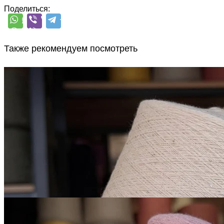
Поделиться:
Также рекомендуем посмотреть
Микропайетки на хлопке
хлопок 90%, пайетки 10%
1600 м/100 г
бледный розово-
В наличии 690 гр
персиковый
850
₽
за 100 г
Купить
Микропайетки на