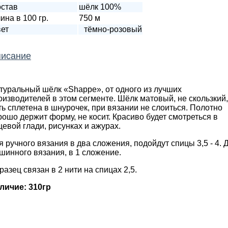
став
шёлк 100%
ина в 100 гр.
750 м
ет
тёмно-розовый
исание
туральный шёлк «Shappe», от одного из лучших
оизводителей в этом сегменте. Шёлк матовый, не скользкий,
ть сплетена в шнурочек, при вязании не слоиться. Полотно
рошо держит форму, не косит. Красиво будет смотреться в
цевой глади, рисунках и ажурах.
я ручного вязания в два сложения, подойдут спицы 3,5 - 4. 
шинного вязания, в 1 сложение.
разец связан в 2 нити на спицах 2,5.
личие: 310гр