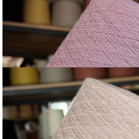
хлопке
хлопок 90%, пайетки 10%
В наличии 1070 гр
1600 м/100 г
сиреневый
850
₽
за 100 г
Купить
Микропайетки на хлопке
хлопок 90%, пайетки 10%
1600 м/100 г
бледный циннвальтид с
В наличии 1295
оттенком серого
гр
850
₽
за 100 г
Купить