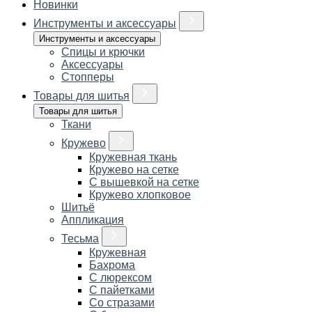
Новинки
Инструменты и аксессуары
Инструменты и аксессуары
Спицы и крючки
Аксессуары
Стопперы
Товары для шитья
Товары для шитья
Ткани
Кружево
Кружевная ткань
Кружево на сетке
С вышевкой на сетке
Кружево хлопковое
Шитьё
Аппликация
Тесьма
Кружевная
Бахрома
С люрексом
С пайетками
Со стразами