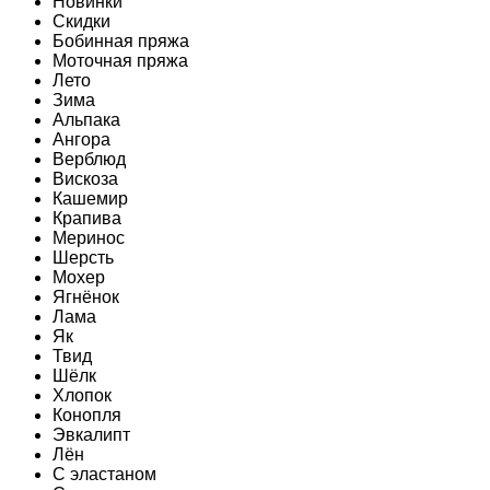
Новинки
Скидки
Бобинная пряжа
Моточная пряжа
Лето
Зима
Альпака
Ангора
Верблюд
Вискоза
Кашемир
Крапива
Меринос
Шерсть
Мохер
Ягнёнок
Лама
Як
Твид
Шёлк
Хлопок
Конопля
Эвкалипт
Лён
C эластаном