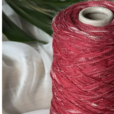
меринос 70%, хлопок 30%
В наличии 380 гр
170 м/100 г
тёмно-красный
980
₽
за 100 г
Купить
Показать еще
© 2026
Filato Italiano
Мы в соцсетях
Мы используем файлы cookie,
чтобы улучшить работу сайта и предоставить вам
больше возможностей. Также, к сайту подключен сервис
веб аналитики Яндекс Метрика, использующий cookie.
Продолжая использовать сайт, вы соглашаетесь с