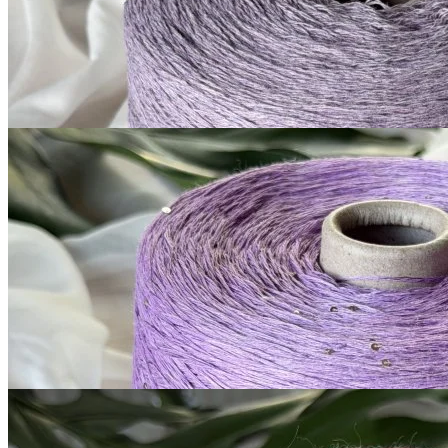
1 050
₽
за 100 г
Купить
G&G Filati
Silk Linen
шёлк 30%, лён 70%, пайетки
В наличии 8995 гр
420 м/100 г
светло-аметистовый
1 300
₽
за 100 г
Купить
G&G Filati
Boccolo