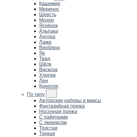
Кашемир
Меринос
Шерсть
Мохер
Ягнёнок
Альпака
Ангора
Лама
Верблюд
Як
Твид
Шёлк
Вискоза
Хлопок
Лен
Конопля
По типу
Авторские наборы и миксы
Фантазийная пряжа
Носочная пряжа
С пайетками
С люрексом
Толстая
Тонкая