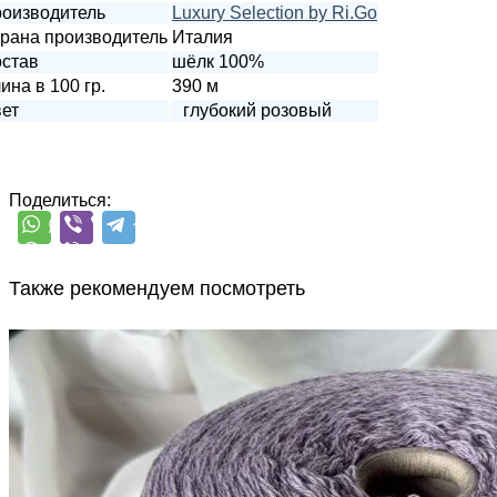
оизводитель
Luxury Selection by Ri.Go
рана производитель
Италия
став
шёлк 100%
ина в 100 гр.
390 м
ет
глубокий розовый
Поделиться:
Также рекомендуем посмотреть
G&G Filati
Millefili
кашемир 30%, меринос экстрафайн
В наличии 8110
суперджилонг 70%
гр
750 м/100 г
светло-лавандовый