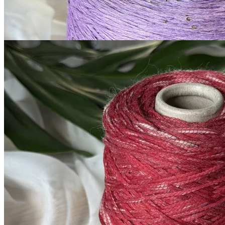
за 100 г
Купить
G&G Filati
Boccolo
меринос 70%, хлопок 30%
В наличии 380 гр
170 м/100 г
тёмно-красный
980
₽
за 100 г
Купить
Показать еще
© 2026
Filato Italiano
Мы в соцсетях