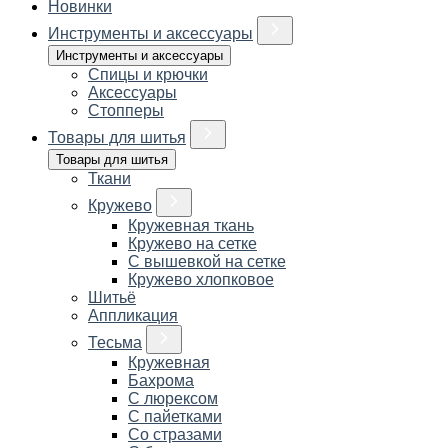
Новинки
Инструменты и аксессуары
Инструменты и аксессуары
Спицы и крючки
Аксессуары
Стопперы
Товары для шитья
Товары для шитья
Ткани
Кружево
Кружевная ткань
Кружево на сетке
С вышевкой на сетке
Кружево хлопковое
Шитьё
Аппликация
Тесьма
Кружевная
Бахрома
С люрексом
С пайетками
Со стразами