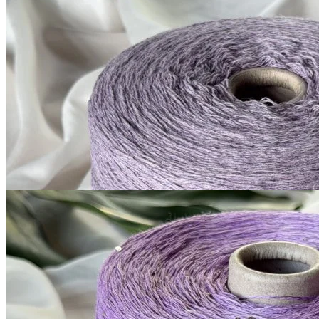
Millefili
кашемир 30%, меринос экстрафайн
В наличии 8110
суперджилонг 70%
гр
750 м/100 г
светло-лавандовый
1 050
₽
за 100 г
Купить
G&G Filati
Silk Linen
шёлк 30%, лён 70%, пайетки
В наличии 8995 гр
420 м/100 г
светло-аметистовый
1 300
₽