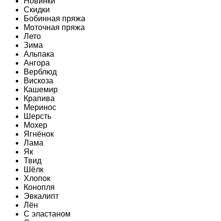
Новинки
Скидки
Бобинная пряжа
Моточная пряжа
Лето
Зима
Альпака
Ангора
Верблюд
Вискоза
Кашемир
Крапива
Меринос
Шерсть
Мохер
Ягнёнок
Лама
Як
Твид
Шёлк
Хлопок
Конопля
Эвкалипт
Лён
C эластаном