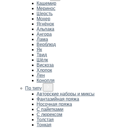
Кашемир
Меринос
Шерсть
Мохер
Ягнёнок
Альпака
Ангора
Лама
Верблюд
Як
Твид
Шёлк
Вискоза
Хлопок
Лен
Конопля
По типу
Авторские наборы и миксы
Фантазийная пряжа
Носочная пряжа
С пайетками
С люрексом
Толстая
Тонкая