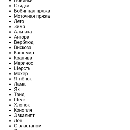
Новинки
Скидки
Бобинная пряжа
Моточная пряжа
Лето
Зима
Альпака
Ангора
Верблюд
Вискоза
Кашемир
Крапива
Меринос
Шерсть
Мохер
Ягнёнок
Лама
Як
Твид
Шёлк
Хлопок
Конопля
Эвкалипт
Лён
C эластаном