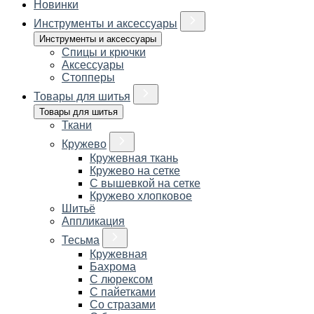
Новинки
Инструменты и аксессуары
Инструменты и аксессуары
Спицы и крючки
Аксессуары
Стопперы
Товары для шитья
Товары для шитья
Ткани
Кружево
Кружевная ткань
Кружево на сетке
С вышевкой на сетке
Кружево хлопковое
Шитьё
Аппликация
Тесьма
Кружевная
Бахрома
С люрексом
С пайетками
Со стразами