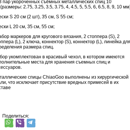
13 пар укороченных съёмных металлических спиц 10
(размеры: 2.75, 3.25, 3.5, 3.75, 4, 4.5, 5, 5.5, 6, 6.5, 8, 9, 10 мм
ески S 20 см (2 шт), 35 см, S 55 см;
ески L 20 см, 35 см, 55 см;
набор маркеров для кругового вязания, 2 стоппера (S), 2
оппера (L), 2 ключа, коннектор (S), коннектор (L), линейка дл
ределения размера спиц.
бор укомплектован в красивый чехол, в котором имеются
полнительные места для хранения съемных спиц и
сессуаров.
таллические спицы ChiaoGoo выполнены из хирургической
али, что исключает присутствие вредных примесей в их
ставе
Поделиться: