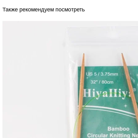
Также рекомендуем посмотреть
HiyaHiya
Спицы Bamboo
круговые бамбуковые
В наличии 1 шт
3.75 мм / 80 см
1 066
₽
Купить
© 2026
Filato Italiano
Мы в соцсетях
Мы используем файлы cookie,