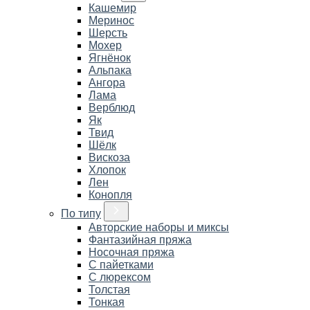
Кашемир
Меринос
Шерсть
Мохер
Ягнёнок
Альпака
Ангора
Лама
Верблюд
Як
Твид
Шёлк
Вискоза
Хлопок
Лен
Конопля
По типу
Авторские наборы и миксы
Фантазийная пряжа
Носочная пряжа
С пайетками
С люрексом
Толстая
Тонкая