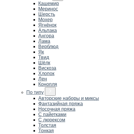
Кашемир
Меринос
Шерсть
Мохер
Ягнёнок
Альпака
Ангора
Лама
Верблюд
Як
Твид
Шёлк
Вискоза
Хлопок
Лен
Конопля
По типу
Авторские наборы и миксы
Фантазийная пряжа
Носочная пряжа
С пайетками
С люрексом
Толстая
Тонкая