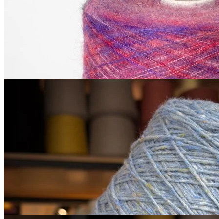
2 090
₽
за 100 г
Купить
Также рекомендуем посмотреть
Sesia
Scotland
меринос 100%
В наличии 790 гр
450 м/100 г
бледно-васильковый с
серым
650
₽
за 100 г
Купить