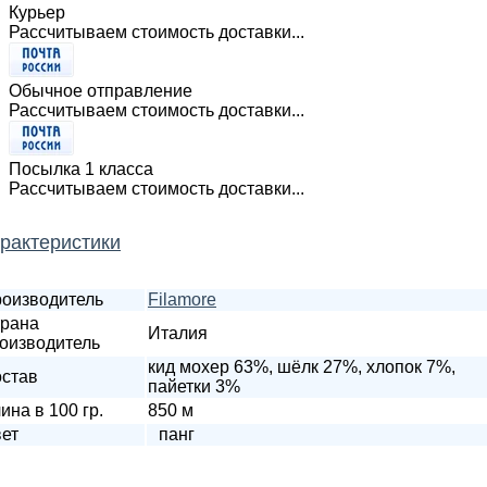
Курьер
Рассчитываем стоимость доставки...
Обычное отправление
Рассчитываем стоимость доставки...
Посылка 1 класса
Рассчитываем стоимость доставки...
рактеристики
оизводитель
Filamore
рана
Италия
оизводитель
кид мохер 63%, шёлк 27%, хлопок 7%,
став
пайетки 3%
ина в 100 гр.
850 м
ет
панг