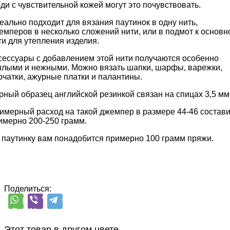
ди с чувствительной кожей могут это почувствовать.
еально подходит для вязания паутинок в одну нить,
емперов в несколько сложений нити, или в подмот к основн
ти для утепления изделия.
сессуары с добавлением этой нити получаются особенно
плыми и нежными. Можно вязать шапки, шарфы, варежки,
рчатки, ажурные платки и палантины.
рный образец английской резинкой связан на спицах 3,5 мм
имерный расход на такой джемпер в размере 44-46 состави
имерно 200-250 грамм.
 паутинку вам понадобится примерно 100 грамм пряжи.
Поделиться:
Этот товар в другом цвете