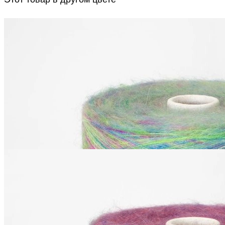
Luxury Selection by Ri.Go
Kidsilk Printed
супер кид мохер 70%, шёлк 30%
В наличии 700 гр
1000 м/100 г
комбинированный
2 090
₽
за 100 г
Купить
Luxury Selection by Ri.Go
Kidsilk Printed
супер кид мохер 70%, шёлк 30%
В наличии 720 гр
1000 м/100 г
комбинированный