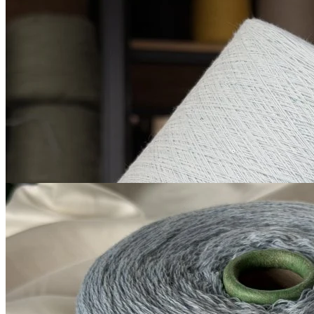
Микропайетки на
хлопке
хлопок 90%, пайетки 10%
В наличии 963 гр
1600 м/100 г
светло-голубой
850
₽
за 100 г
Купить
G&G Filati
Millefili
кашемир 30%, меринос экстрафайн
В наличии 6235
суперджилонг 70%
гр
750 м/100 г
светло-голубой
1 050
₽