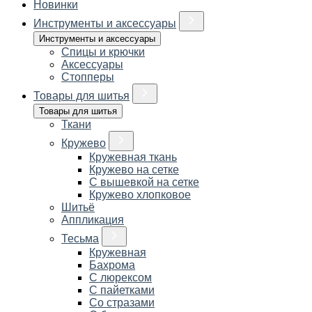
Новинки
Инструменты и аксессуары
Инструменты и аксессуары
Спицы и крючки
Аксессуары
Стопперы
Товары для шитья
Товары для шитья
Ткани
Кружево
Кружевная ткань
Кружево на сетке
С вышевкой на сетке
Кружево хлопковое
Шитьё
Аппликация
Тесьма
Кружевная
Бахрома
С люрексом
С пайетками
Со стразами