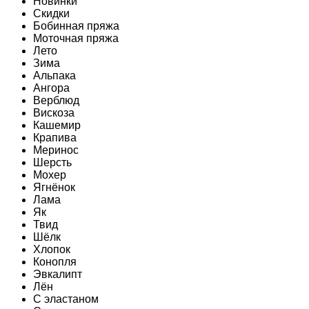
Новинки
Скидки
Бобинная пряжа
Моточная пряжа
Лето
Зима
Альпака
Ангора
Верблюд
Вискоза
Кашемир
Крапива
Меринос
Шерсть
Мохер
Ягнёнок
Лама
Як
Твид
Шёлк
Хлопок
Конопля
Эвкалипт
Лён
C эластаном