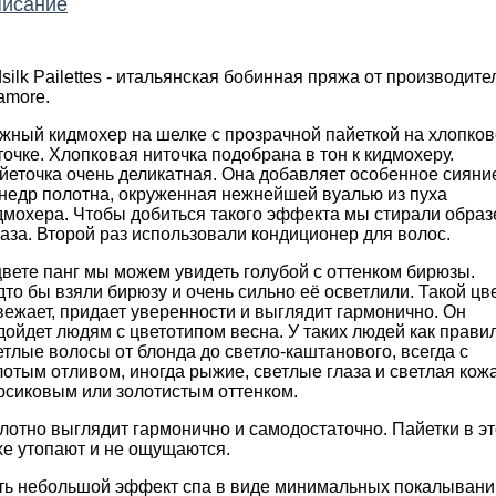
исание
dsilk Pailettes - итальянская бобинная пряжа от производите
lamore.
жный кидмохер на шелке с прозрачной пайеткой на хлопко
точке. Хлопковая ниточка подобрана в тон к кидмохеру.
йеточка очень деликатная. Она добавляет особенное сияни
 недр полотна, окруженная нежнейшей вуалью из пуха
дмохера. Чтобы добиться такого эффекта мы стирали образ
раза. Второй раз использовали кондиционер для волос.
цвете панг мы можем увидеть голубой с оттенком бирюзы.
дто бы взяли бирюзу и очень сильно её осветлили. Такой цв
вежает, придает уверенности и выглядит гармонично. Он
дойдет людям с цветотипом весна. У таких людей как прави
етлые волосы от блонда до светло-каштанового, всегда с
лотым отливом, иногда рыжие, светлые глаза и светлая кожа
рсиковым или золотистым оттенком.
лотно выглядит гармонично и самодостаточно. Пайетки в э
хе утопают и не ощущаются.
ть небольшой эффект спа в виде минимальных покалывани