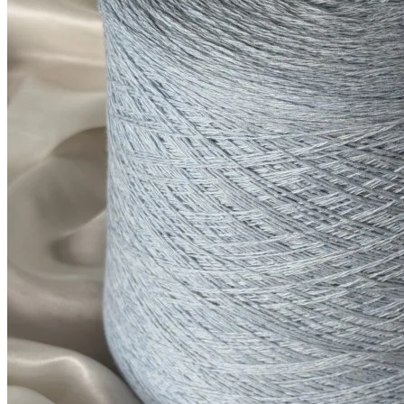
за 100 г
Купить
Показать еще
© 2026
Filato Italiano
Мы в соцсетях
Мы используем файлы cookie,
чтобы улучшить работу сайта и предоставить вам
больше возможностей. Также, к сайту подключен сервис
веб аналитики Яндекс Метрика, использующий cookie.
Продолжая использовать сайт, вы соглашаетесь с
условиями использования cookie
.
Согласен