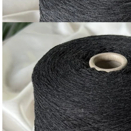
Купить
G&G Filati
Millefili
кашемир 30%, меринос экстрафайн
В наличии 5760
суперджилонг 70%
гр
750 м/100 г
антрацит
1 050
₽
за 100 г
Купить
Показать еще
© 2026
Filato Italiano
Мы в соцсетях