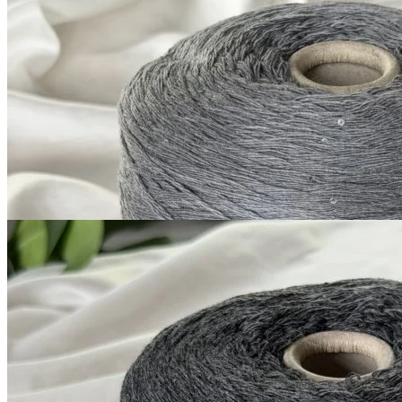
Silver Plus
кашемир 10%, меринос 70%, шёлк 20%
В наличии 10360
+ пайетки
гр
380 м/100 г
серый с голубым оттенком
1 200
₽
за 100 г
Купить
G&G Filati
Silver Plus
кашемир 10%, меринос 70%, шёлк 20%
В наличии 11408
+ пайетки
гр
380 м/100 г
темно-серый
1 200
₽
за 100 г