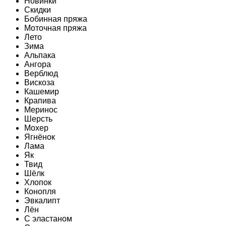
Новинки
Скидки
Бобинная пряжа
Моточная пряжа
Лето
Зима
Альпака
Ангора
Верблюд
Вискоза
Кашемир
Крапива
Меринос
Шерсть
Мохер
Ягнёнок
Лама
Як
Твид
Шёлк
Хлопок
Конопля
Эвкалипт
Лён
C эластаном