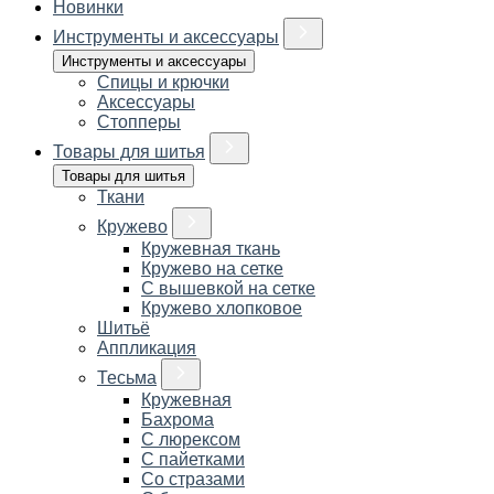
Новинки
Инструменты и аксессуары
Инструменты и аксессуары
Спицы и крючки
Аксессуары
Стопперы
Товары для шитья
Товары для шитья
Ткани
Кружево
Кружевная ткань
Кружево на сетке
С вышевкой на сетке
Кружево хлопковое
Шитьё
Аппликация
Тесьма
Кружевная
Бахрома
С люрексом
С пайетками
Со стразами