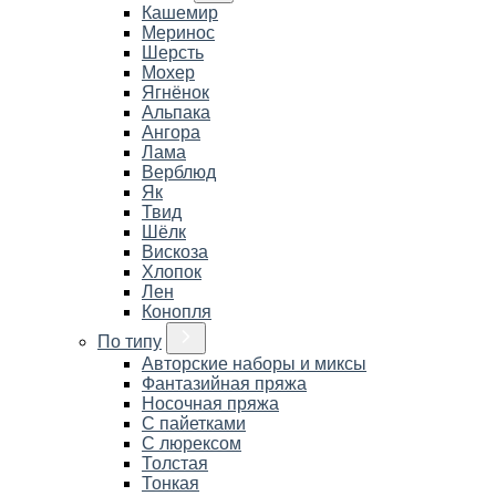
Кашемир
Меринос
Шерсть
Мохер
Ягнёнок
Альпака
Ангора
Лама
Верблюд
Як
Твид
Шёлк
Вискоза
Хлопок
Лен
Конопля
По типу
Авторские наборы и миксы
Фантазийная пряжа
Носочная пряжа
С пайетками
С люрексом
Толстая
Тонкая