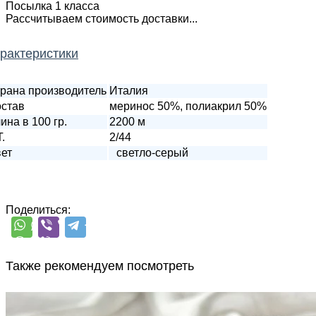
Посылка 1 класса
Рассчитываем стоимость доставки...
рактеристики
рана производитель
Италия
став
меринос 50%, полиакрил 50%
ина в 100 гр.
2200 м
T.
2/44
ет
светло-серый
Поделиться:
Также рекомендуем посмотреть
G&G Filati