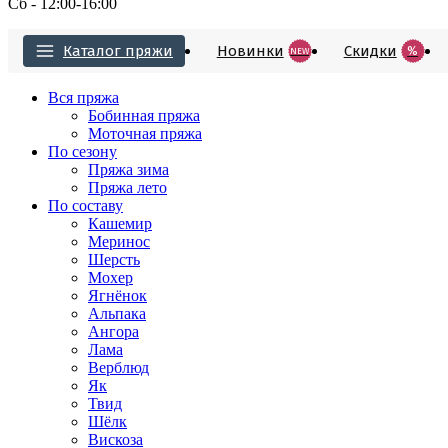
Сб - 12:00-16:00
Каталог пряжи
Новинки
Cкидки
%
NEW
Вся пряжа
Бобинная пряжа
Моточная пряжа
По сезону
Пряжа зима
Пряжа лето
По составу
Кашемир
Меринос
Шерсть
Мохер
Ягнёнок
Альпака
Ангора
Лама
Верблюд
Як
Твид
Шёлк
Вискоза