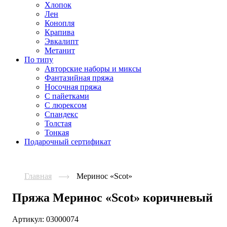
Хлопок
Лен
Конопля
Крапива
Эвкалипт
Метанит
По типу
Авторские наборы и миксы
Фантазийная пряжа
Носочная пряжа
С пайетками
С люрексом
Спандекс
Толстая
Тонкая
Подарочный сертификат
Главная
Меринос «Scot»
Пряжа Меринос «Scot» коричневый
Артикул:
03000074