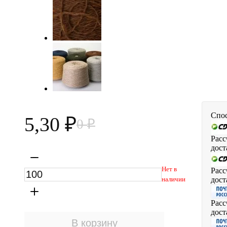
Спос
5,30
0
₽
₽
Расс
дост
Нет в
Расс
дост
наличии
Расс
дост