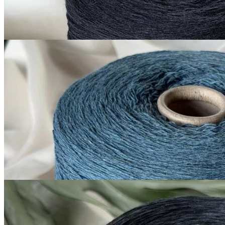
за 100 г
Купить
G&G Filati
Millefili
кашемир 30%, меринос экстрафайн
В наличии 7800
суперджилонг 70%
гр
750 м/100 г
лазурный
1 050
₽
за 100 г
Купить
G&G Filati
Silk Linen