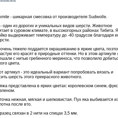
kmite - шикарная смесовка от производителя Sudwolle.
 - один из дорогих и уникальных видов шерсти. Животное
итает в суровом климате, в высокогорных районах Тибета. 
ойко выдерживает температуру до -40 градусов благодаря е
рсти.
 очень тяжело поддается окрашиванию в яркие цвета, поэт
частую его красят в природные оттенки. Но в этом артикуле 
ешали с нитью гребенного мериноса, что позволило добить
кого цвета.
от артикул - это идеальный вариант попробовать вязать и
сить шерсть этого прекрасного животного.
яжа представлена в ярких цветах: королевском синем, фук
зеленом.
точка нежная, мягкая и шелковистая. Пух яка выбивается и
лотна после вто.
разец связан в 2 нити на спицах 3,5 мм.