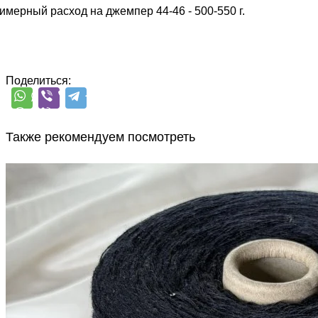
имерный расход на джемпер 44-46 - 500-550 г.
Поделиться:
Также рекомендуем посмотреть
G&G Filati
Silver Plus
кашемир 10%, меринос 70%, шёлк 20%
В наличии 11280
+ пайетки
гр
380 м/100 г
тёмно-синий близкий к
черному
1 200
₽