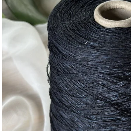
шёлк 30%, лён 70%, пайетки
В наличии 862 гр
550 м/100 г
неви
1 300
₽
за 100 г
Купить
Показать еще
© 2026
Filato Italiano
Мы в соцсетях
Мы используем файлы cookie,
чтобы улучшить работу сайта и предоставить вам
больше возможностей. Также, к сайту подключен сервис
веб аналитики Яндекс Метрика, использующий cookie.
Продолжая использовать сайт, вы соглашаетесь с
условиями использования cookie
.