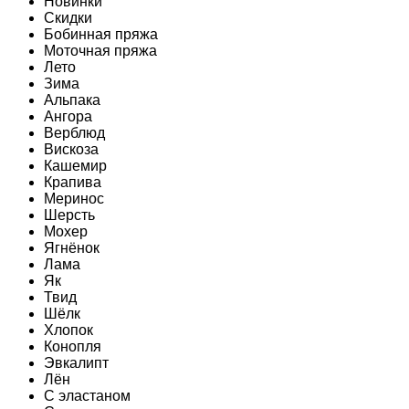
Новинки
Скидки
Бобинная пряжа
Моточная пряжа
Лето
Зима
Альпака
Ангора
Верблюд
Вискоза
Кашемир
Крапива
Меринос
Шерсть
Мохер
Ягнёнок
Лама
Як
Твид
Шёлк
Хлопок
Конопля
Эвкалипт
Лён
C эластаном