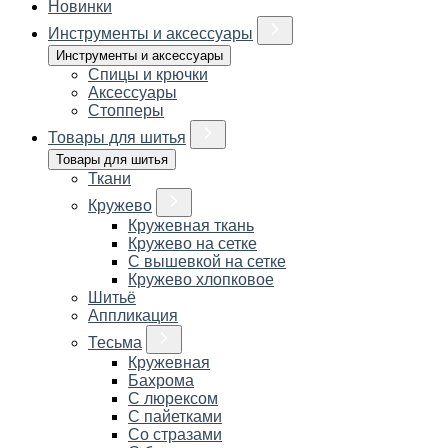
Новинки
Инструменты и аксессуары
Инструменты и аксессуары
Спицы и крючки
Аксессуары
Стопперы
Товары для шитья
Товары для шитья
Ткани
Кружево
Кружевная ткань
Кружево на сетке
С вышевкой на сетке
Кружево хлопковое
Шитьё
Аппликация
Тесьма
Кружевная
Бахрома
С люрексом
С пайетками
Со стразами