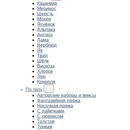
Кашемир
Меринос
Шерсть
Мохер
Ягнёнок
Альпака
Ангора
Лама
Верблюд
Як
Твид
Шёлк
Вискоза
Хлопок
Лен
Конопля
По типу
Авторские наборы и миксы
Фантазийная пряжа
Носочная пряжа
С пайетками
С люрексом
Толстая
Тонкая