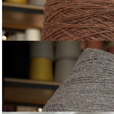
В наличии 5695 гр
450 м/100 г
коричневый, умбра жженая
650
₽
за 100 г
Купить
G&G Filati
Himalaya
як 50%, кашемир 15%, шёлк 20%,
В наличии 14405
меринос 15%
гр
500 м/100 г
серо-коричневый
1 900
₽
за 100 г
Купить
G&G Filati