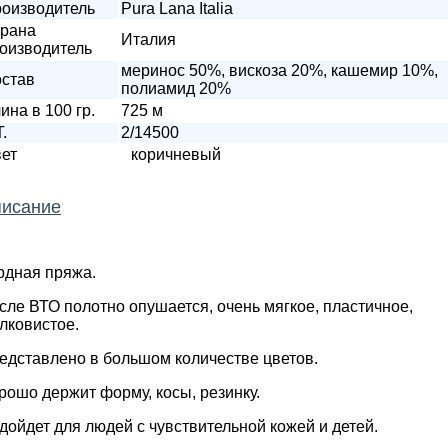
оизводитель
Pura Lana Italia
рана
Италия
оизводитель
меринос 50%, вискоза 20%, кашемир 10%,
став
полиамид 20%
ина в 100 гр.
725 м
T.
2/14500
ет
коричневый
исание
рдная пряжа.
сле ВТО полотно опушается, очень мягкое, пластичное,
лковистое.
едставлено в большом количестве цветов.
рошо держит форму, косы, резинку.
дойдет для людей с чувствительной кожей и детей.