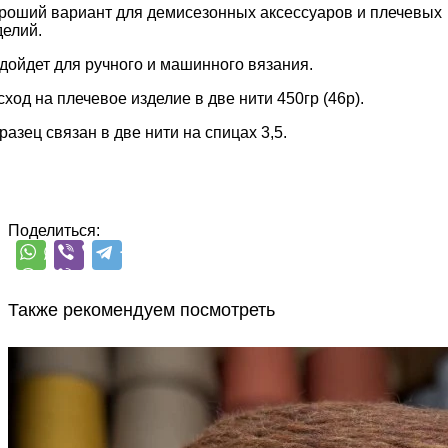
роший вариант для демисезонных аксессуаров и плечевых
делий.
дойдет для ручного и машинного вязания.
сход на плечевое изделие в две нити 450гр (46р).
разец связан в две нити на спицах 3,5.
Поделиться:
Также рекомендуем посмотреть
Sesia
Scotland
меринос 100%