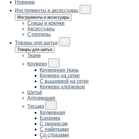
Новинки
Инструменты и аксессуары
Инструменты и аксессуары
Спицы и крючки
Аксессуары
Стопперы
Товары для шитья
Товары для шитья
Ткани
Кружево
Кружевная ткань
Кружево на сетке
С вышевкой на сетке
Кружево хлопковое
Шитьё
Аппликация
Тесьма
Кружевная
Бахрома
С люрексом
С пайетками
Со стразами