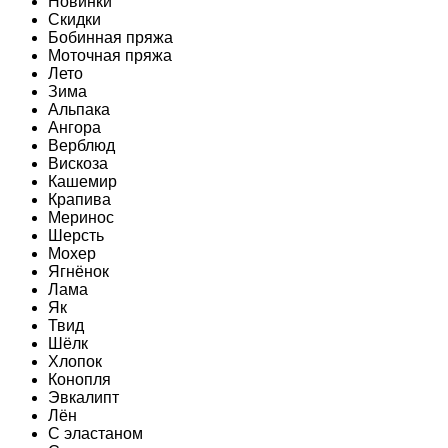
Новинки
Скидки
Бобинная пряжа
Моточная пряжа
Лето
Зима
Альпака
Ангора
Верблюд
Вискоза
Кашемир
Крапива
Меринос
Шерсть
Мохер
Ягнёнок
Лама
Як
Твид
Шёлк
Хлопок
Конопля
Эвкалипт
Лён
C эластаном