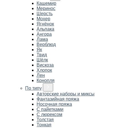
Кашемир
Меринос
Шерсть
Мохер
Ягнёнок
Альпака
Ангора
Лама
Верблюд
Як
Твид
Шёлк
Вискоза
Хлопок
Лен
Конопля
По типу
Авторские наборы и миксы
Фантазийная пряжа
Носочная пряжа
С пайетками
С люрексом
Толстая
Тонкая