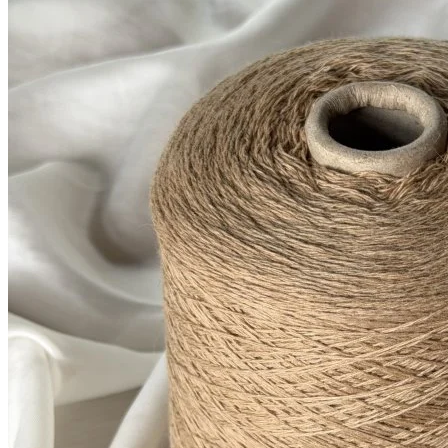
Millefili
кашемир 30%, меринос экстрафайн
В наличии 4405
суперджилонг 70%
гр
750 м/100 г
корица
1 050
₽
за 100 г
Купить
Показать еще
© 2026
Filato Italiano
Мы в соцсетях
Мы используем файлы cookie,