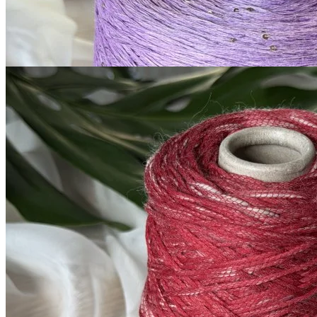
за 100 г
Купить
G&G Filati
Boccolo
меринос 70%, хлопок 30%
В наличии 380 гр
170 м/100 г
тёмно-красный
980
₽
за 100 г
Купить
Показать еще
© 2026
Filato Italiano
Мы в соцсетях