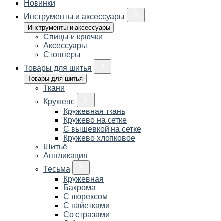
Новинки
Инструменты и аксессуары
Инструменты и аксессуары
Спицы и крючки
Аксессуары
Стопперы
Товары для шитья
Товары для шитья
Ткани
Кружево
Кружевная ткань
Кружево на сетке
С вышевкой на сетке
Кружево хлопковое
Шитьё
Аппликация
Тесьма
Кружевная
Бахрома
С люрексом
С пайетками
Со стразами