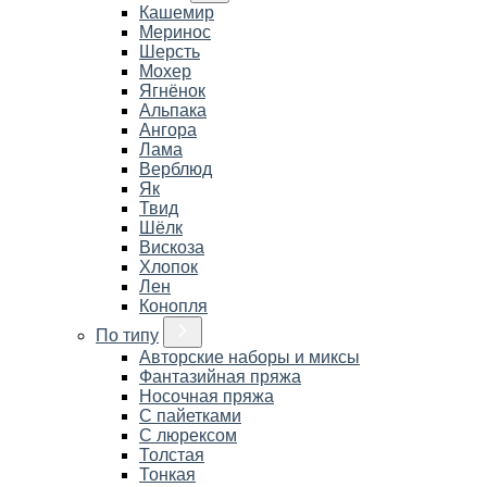
Кашемир
Меринос
Шерсть
Мохер
Ягнёнок
Альпака
Ангора
Лама
Верблюд
Як
Твид
Шёлк
Вискоза
Хлопок
Лен
Конопля
По типу
Авторские наборы и миксы
Фантазийная пряжа
Носочная пряжа
С пайетками
С люрексом
Толстая
Тонкая