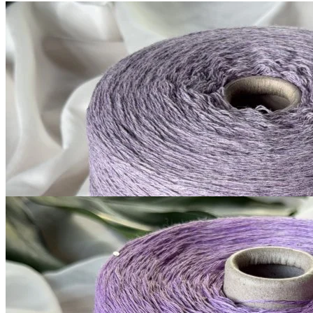
G&G Filati
Millefili
кашемир 30%, меринос экстрафайн
В наличии 8110
суперджилонг 70%
гр
750 м/100 г
светло-лавандовый
1 050
₽
за 100 г
Купить
G&G Filati
Silk Linen
шёлк 30%, лён 70%, пайетки
В наличии 8995 гр
420 м/100 г
светло-аметистовый
1 300
₽