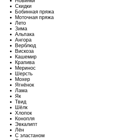
Новинки
Скидки
Бобинная пряжа
Моточная пряжа
Лето
Зима
Альпака
Ангора
Верблюд
Вискоза
Кашемир
Крапива
Меринос
Шерсть
Мохер
Ягнёнок
Лама
Як
Твид
Шёлк
Хлопок
Конопля
Эвкалипт
Лён
C эластаном