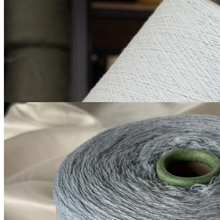
хлопок 90%, пайетки 10%
В наличии 963 гр
1600 м/100 г
светло-голубой
850
₽
за 100 г
Купить
G&G Filati
Millefili
кашемир 30%, меринос экстрафайн
В наличии 6235
суперджилонг 70%
гр
750 м/100 г
светло-голубой
1 050
₽
за 100 г
Купить