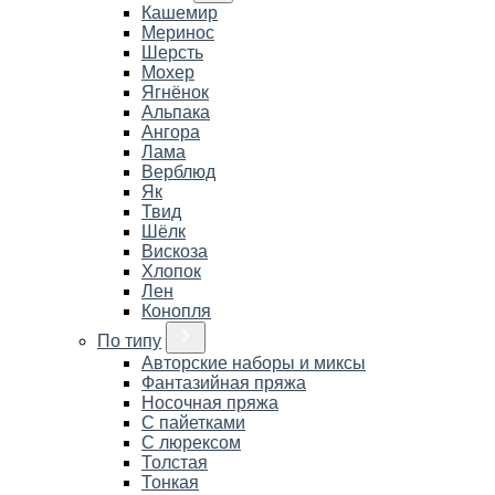
Кашемир
Меринос
Шерсть
Мохер
Ягнёнок
Альпака
Ангора
Лама
Верблюд
Як
Твид
Шёлк
Вискоза
Хлопок
Лен
Конопля
По типу
Авторские наборы и миксы
Фантазийная пряжа
Носочная пряжа
С пайетками
С люрексом
Толстая
Тонкая