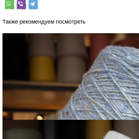
Также рекомендуем посмотреть
Sesia
Scotland
меринос 100%
В наличии 790 гр
450 м/100 г
бледно-васильковый с
серым
650
₽
за 100 г
Купить
Микропайетки на
хлопке