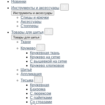
Новинки
Инструменты и аксессуары
Инструменты и аксессуары
Спицы и крючки
Аксессуары
Стопперы
Товары для шитья
Товары для шитья
Ткани
Кружево
Кружевная ткань
Кружево на сетке
С вышевкой на сетке
Кружево хлопковое
Шитьё
Аппликация
Тесьма
Кружевная
Бахрома
С люрексом
С пайетками
Со стразами