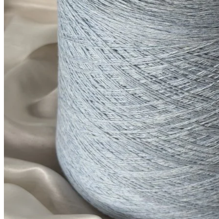
Показать еще
© 2026
Filato Italiano
Мы в соцсетях
Мы используем файлы cookie,
чтобы улучшить работу сайта и предоставить вам
больше возможностей. Также, к сайту подключен сервис
веб аналитики Яндекс Метрика, использующий cookie.
Продолжая использовать сайт, вы соглашаетесь с
условиями использования cookie
.
Согласен