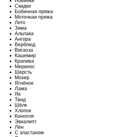
Новинки
Скидки
Бобинная пряжа
Моточная пряжа
Лето
Зима
Альпака
Ангора
Верблюд
Вискоза
Кашемир
Крапива
Меринос
Шерсть
Мохер
Ягнёнок
Лама
Як
Твид
Шёлк
Хлопок
Конопля
Эвкалипт
Лён
C эластаном