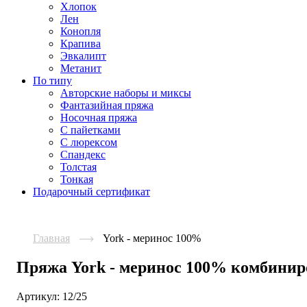
Хлопок
Лен
Конопля
Крапива
Эвкалипт
Метанит
По типу
Авторские наборы и миксы
Фантазийная пряжа
Носочная пряжа
С пайетками
С люрексом
Спандекс
Толстая
Тонкая
Подарочный сертификат
Главная
York - меринос 100%
Пряжа York - меринос 100% комбини
Артикул:
12/25