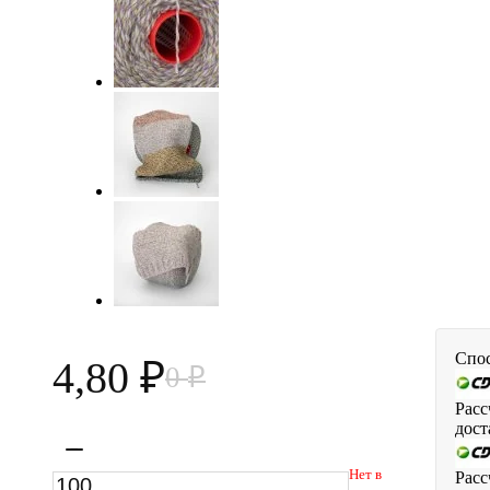
Спос
4,80
0
₽
₽
Расс
дост
Нет в
Расс