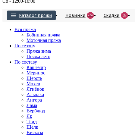
Сб - 12:00-16:00
Каталог пряжи
Новинки
Cкидки
%
NEW
Вся пряжа
Бобинная пряжа
Моточная пряжа
По сезону
Пряжа зима
Пряжа лето
По составу
Кашемир
Меринос
Шерсть
Мохер
Ягнёнок
Альпака
Ангора
Лама
Верблюд
Як
Твид
Шёлк
Вискоза