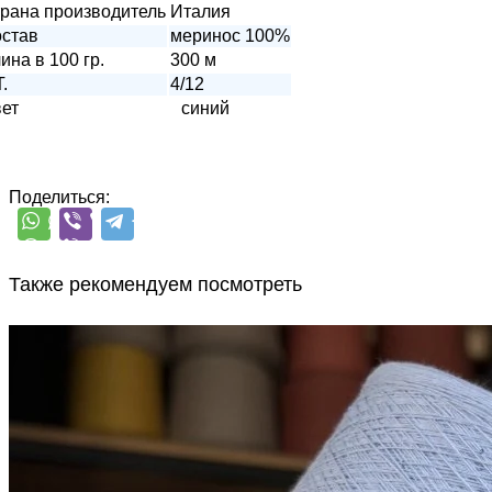
рана производитель
Италия
став
меринос 100%
ина в 100 гр.
300 м
T.
4/12
ет
синий
Поделиться:
Также рекомендуем посмотреть
Микропайетки на хлопке
хлопок 90%, пайетки 10%
1600 м/100 г
светлый бледно-
В наличии 735 гр
васильковый