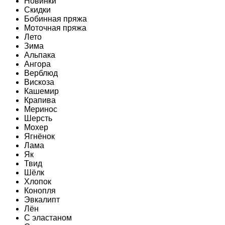
Новинки
Скидки
Бобинная пряжа
Моточная пряжа
Лето
Зима
Альпака
Ангора
Верблюд
Вискоза
Кашемир
Крапива
Меринос
Шерсть
Мохер
Ягнёнок
Лама
Як
Твид
Шёлк
Хлопок
Конопля
Эвкалипт
Лён
C эластаном