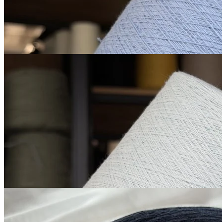
850
₽
за 100 г
Купить
Микропайетки на
хлопке
хлопок 90%, пайетки 10%
В наличии 963 гр
1600 м/100 г
светло-голубой
850
₽
за 100 г
Купить
G&G Filati
Silver Plus