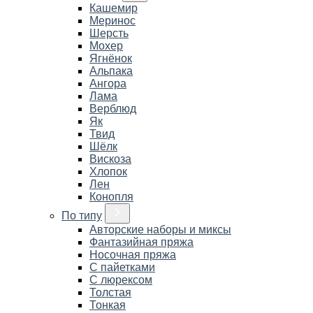
Кашемир
Меринос
Шерсть
Мохер
Ягнёнок
Альпака
Ангора
Лама
Верблюд
Як
Твид
Шёлк
Вискоза
Хлопок
Лен
Конопля
По типу
Авторские наборы и миксы
Фантазийная пряжа
Носочная пряжа
С пайетками
С люрексом
Толстая
Тонкая