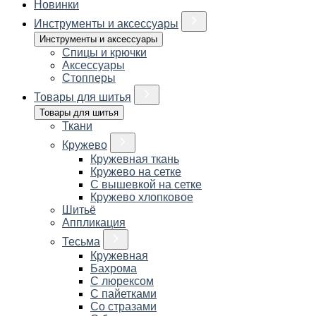
Новинки
Инструменты и аксессуары
Инструменты и аксессуары
Спицы и крючки
Аксессуары
Стопперы
Товары для шитья
Товары для шитья
Ткани
Кружево
Кружевная ткань
Кружево на сетке
С вышевкой на сетке
Кружево хлопковое
Шитьё
Аппликация
Тесьма
Кружевная
Бахрома
С люрексом
С пайетками
Со стразами