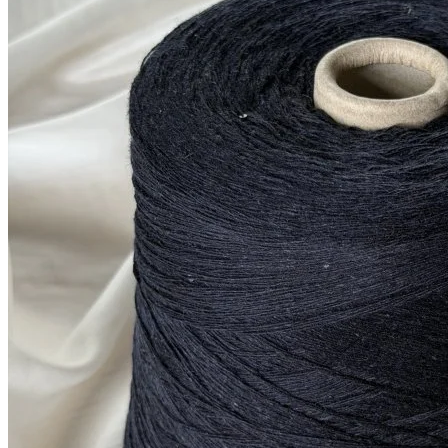
кашемир 10%, меринос 70%, шёлк 20%
В наличии 11280
+ пайетки
гр
380 м/100 г
тёмно-синий близкий к
черному
1 200
₽
за 100 г
Купить
Показать еще
© 2026
Filato Italiano
Мы в соцсетях
Мы используем файлы cookie,
чтобы улучшить работу сайта и предоставить вам
больше возможностей. Также, к сайту подключен сервис
веб аналитики Яндекс Метрика, использующий cookie.