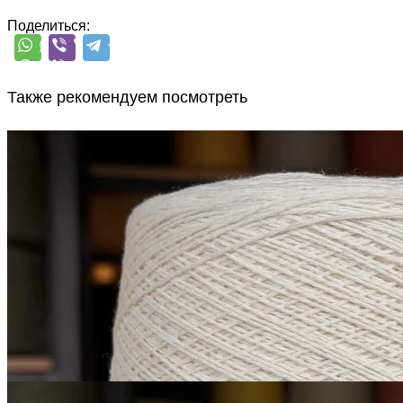
Поделиться:
Также рекомендуем посмотреть
G&G Filati
Himalaya
як 50%, кашемир 15%, шёлк 20%,
В наличии 6615
меринос 15%
гр
500 м/100 г
белый молочный
1 900
₽
за 100 г
Купить