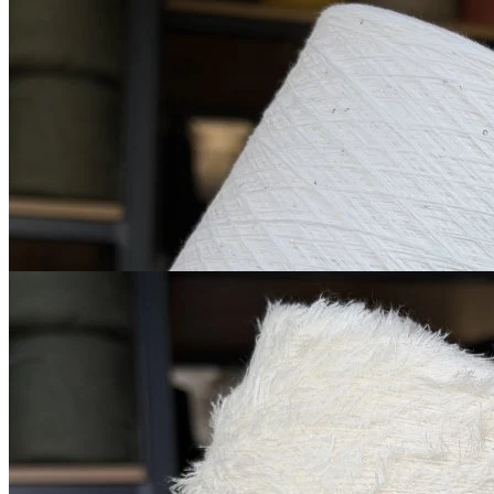
Микропайетки на
хлопке
хлопок 90%, пайетки 10%
В наличии 1045 гр
1600 м/100 г
белый
850
₽
за 100 г
Купить
G&G Filati
CashCotton
кашемир 15%, хлопок 85%
В наличии 1155 гр
480 м/100 г
белый молочный
900
₽
за 100 г