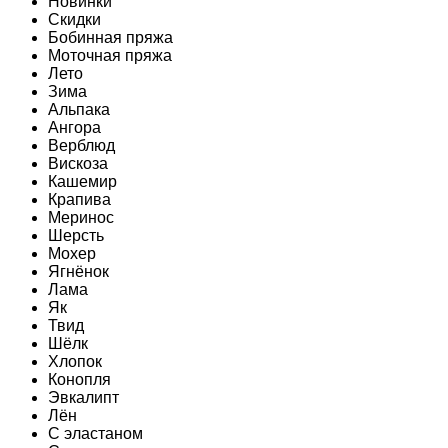
Новинки
Скидки
Бобинная пряжа
Моточная пряжа
Лето
Зима
Альпака
Ангора
Верблюд
Вискоза
Кашемир
Крапива
Меринос
Шерсть
Мохер
Ягнёнок
Лама
Як
Твид
Шёлк
Хлопок
Конопля
Эвкалипт
Лён
C эластаном