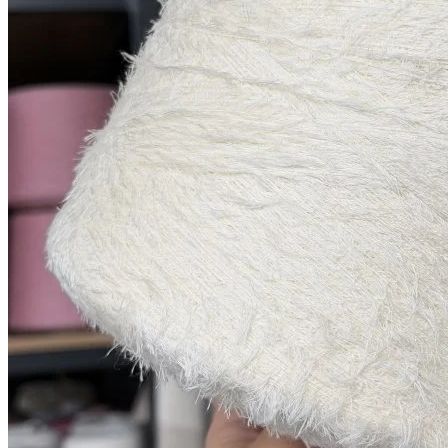
Купить
Показать еще
© 2026
Filato Italiano
Мы в соцсетях
Мы используем файлы cookie,
чтобы улучшить работу сайта и предоставить вам
больше возможностей. Также, к сайту подключен сервис
веб аналитики Яндекс Метрика, использующий cookie.
Продолжая использовать сайт, вы соглашаетесь с
условиями использования cookie
.
Согласен