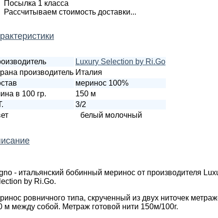
Посылка 1 класса
Рассчитываем стоимость доставки...
рактеристики
оизводитель
Luxury Selection by Ri.Go
рана производитель
Италия
став
меринос 100%
ина в 100 гр.
150 м
T.
3/2
ет
белый молочный
исание
gno - итальянский бобинный меринос от производителя Lux
ection by Ri.Go.
ринос ровничного типа, скрученный из двух ниточек метра
0 м между собой. Метраж готовой нити 150м/100г.