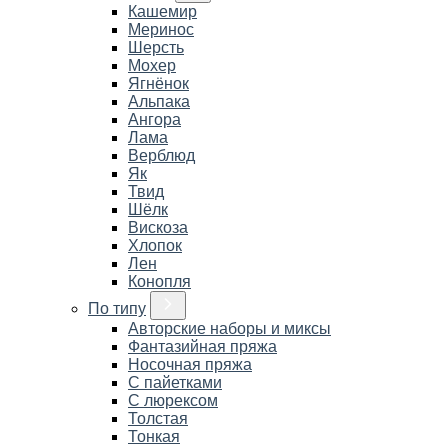
Кашемир
Меринос
Шерсть
Мохер
Ягнёнок
Альпака
Ангора
Лама
Верблюд
Як
Твид
Шёлк
Вискоза
Хлопок
Лен
Конопля
По типу
Авторские наборы и миксы
Фантазийная пряжа
Носочная пряжа
С пайетками
С люрексом
Толстая
Тонкая