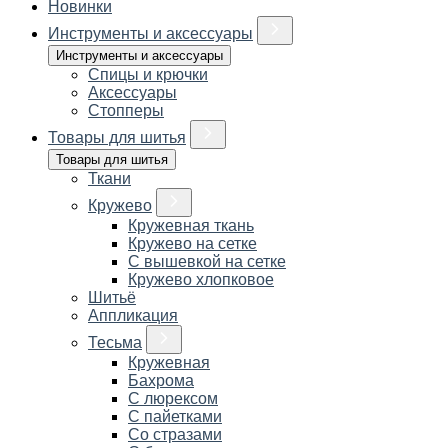
Новинки
Инструменты и аксессуары
Инструменты и аксессуары
Спицы и крючки
Аксессуары
Стопперы
Товары для шитья
Товары для шитья
Ткани
Кружево
Кружевная ткань
Кружево на сетке
С вышевкой на сетке
Кружево хлопковое
Шитьё
Аппликация
Тесьма
Кружевная
Бахрома
С люрексом
С пайетками
Со стразами