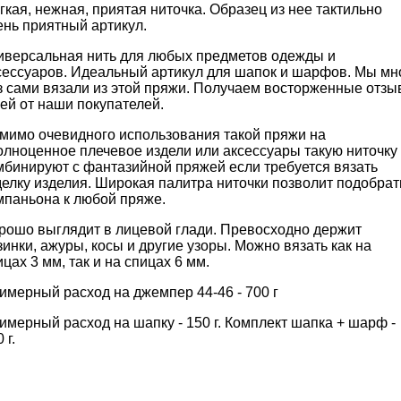
гкая, нежная, приятая ниточка. Образец из нее тактильно
ень приятный артикул.
иверсальная нить для любых предметов одежды и
сессуаров. Идеальный артикул для шапок и шарфов. Мы мн
з сами вязали из этой пряжи. Получаем восторженные отз
ней от наши покупателей.
мимо очевидного использования такой пряжи на
олноценное плечевое издели или аксессуары такую ниточку
мбинируют с фантазийной пряжей если требуется вязать
делку изделия. Широкая палитра ниточки позволит подобрат
мпаньона к любой пряже.
рошо выглядит в лицевой глади. Превосходно держит
зинки, ажуры, косы и другие узоры. Можно вязать как на
ицах 3 мм, так и на спицах 6 мм.
имерный расход на джемпер 44-46 - 700 г
имерный расход на шапку - 150 г. Комплект шапка + шарф -
 г.