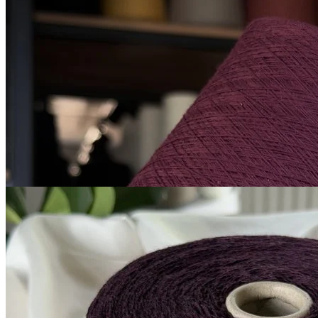
Микропайетки на
хлопке
хлопок 90%, пайетки 10%
В наличии 775 гр
1600 м/100 г
вино
850
₽
за 100 г
Купить
G&G Filati
Millefili
кашемир 30%, меринос экстрафайн
В наличии 5300
суперджилонг 70%
гр
750 м/100 г
тёмно-баклажановый
1 050
₽