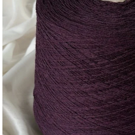
за 100 г
Купить
Показать еще
© 2026
Filato Italiano
Мы в соцсетях
Мы используем файлы cookie,
чтобы улучшить работу сайта и предоставить вам
больше возможностей. Также, к сайту подключен сервис
веб аналитики Яндекс Метрика, использующий cookie.
Продолжая использовать сайт, вы соглашаетесь с
условиями использования cookie
.
Согласен