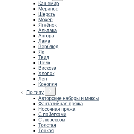
Кашемир
Меринос
Шерсть
Мохер
Ягнёнок
Альпака
Ангора
Лама
Верблюд
Як
Твид
Шёлк
Вискоза
Хлопок
Лен
Конопля
По типу
Авторские наборы и миксы
Фантазийная пряжа
Носочная пряжа
С пайетками
С люрексом
Толстая
Тонкая