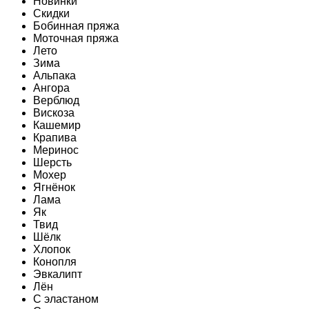
Новинки
Скидки
Бобинная пряжа
Моточная пряжа
Лето
Зима
Альпака
Ангора
Верблюд
Вискоза
Кашемир
Крапива
Меринос
Шерсть
Мохер
Ягнёнок
Лама
Як
Твид
Шёлк
Хлопок
Конопля
Эвкалипт
Лён
C эластаном