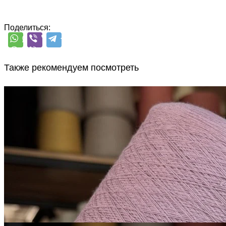
Поделиться:
Также рекомендуем посмотреть
Микропайетки на
хлопке
хлопок 90%, пайетки 10%
В наличии 1070 гр
1600 м/100 г
сиреневый
850
₽
за 100 г
Купить