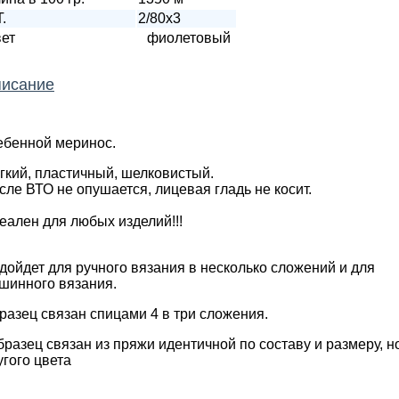
T.
2/80х3
ет
фиолетовый
исание
ебенной меринос.
гкий, пластичный, шелковистый.
сле ВТО не опушается, лицевая гладь не косит.
еален для любых изделий!!!
дойдет для ручного вязания в несколько сложений и для
шинного вязания.
разец связан спицами 4 в три сложения.
бразец связан из пряжи идентичной по составу и размеру, н
угого цвета