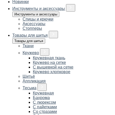
Новинки
Инструменты и аксессуары
Инструменты и аксессуары
Спицы и крючки
Аксессуары
Стопперы
Товары для шитья
Товары для шитья
Ткани
Кружево
Кружевная ткань
Кружево на сетке
С вышевкой на сетке
Кружево хлопковое
Шитьё
Аппликация
Тесьма
Кружевная
Бахрома
С люрексом
С пайетками
Со стразами