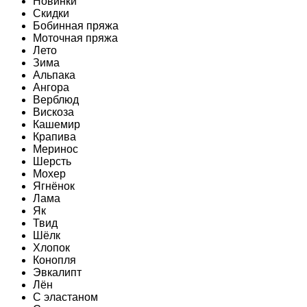
Новинки
Скидки
Бобинная пряжа
Моточная пряжа
Лето
Зима
Альпака
Ангора
Верблюд
Вискоза
Кашемир
Крапива
Меринос
Шерсть
Мохер
Ягнёнок
Лама
Як
Твид
Шёлк
Хлопок
Конопля
Эвкалипт
Лён
C эластаном