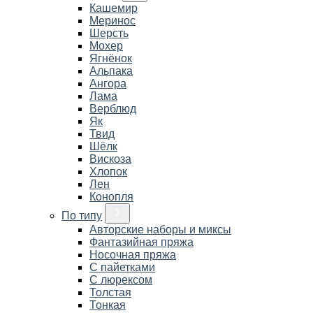
Кашемир
Меринос
Шерсть
Мохер
Ягнёнок
Альпака
Ангора
Лама
Верблюд
Як
Твид
Шёлк
Вискоза
Хлопок
Лен
Конопля
По типу
Авторские наборы и миксы
Фантазийная пряжа
Носочная пряжа
С пайетками
С люрексом
Толстая
Тонкая