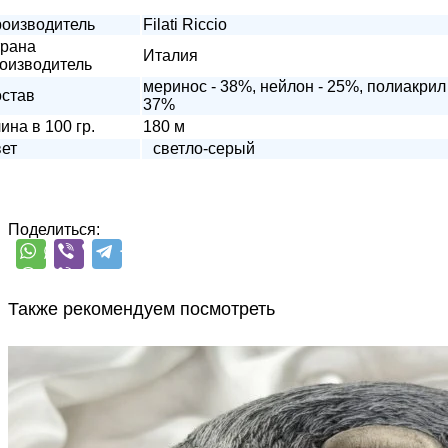
оизводитель
Filati Riccio
рана
Италия
оизводитель
меринос - 38%, нейлон - 25%, полиакрил 
став
37%
ина в 100 гр.
180 м
ет
светло-серый
Поделиться:
Также рекомендуем посмотреть
G&G Filati
Silver Plus
кашемир 10%, меринос 70%, шёлк 20%