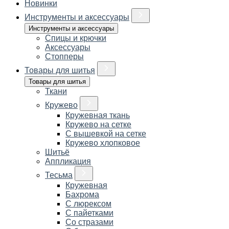
Новинки
Инструменты и аксессуары
Инструменты и аксессуары
Спицы и крючки
Аксессуары
Стопперы
Товары для шитья
Товары для шитья
Ткани
Кружево
Кружевная ткань
Кружево на сетке
С вышевкой на сетке
Кружево хлопковое
Шитьё
Аппликация
Тесьма
Кружевная
Бахрома
С люрексом
С пайетками
Со стразами