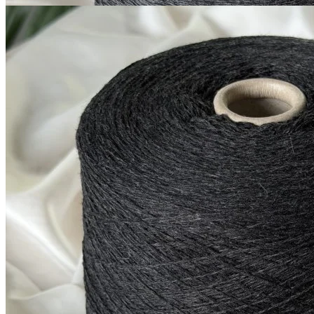
G&G Filati
Millefili
кашемир 30%, меринос экстрафайн
В наличии 5660
суперджилонг 70%
гр
750 м/100 г
антрацит
1 050
₽
за 100 г
Купить
Показать еще
© 2026
Filato Italiano
Мы в соцсетях
Мы используем файлы cookie,