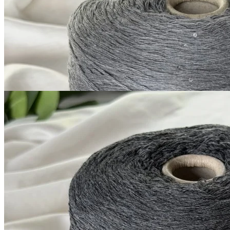
В наличии 10360
+ пайетки
гр
380 м/100 г
серый с голубым оттенком
1 200
₽
за 100 г
Купить
G&G Filati
Silver Plus
кашемир 10%, меринос 70%, шёлк 20%
В наличии 11408
+ пайетки
гр
380 м/100 г
темно-серый
1 200
₽
за 100 г
Купить